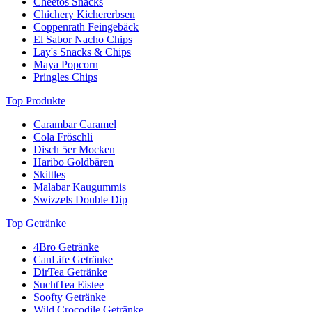
Cheetos Snacks
Chichery Kichererbsen
Coppenrath Feingebäck
El Sabor Nacho Chips
Lay's Snacks & Chips
Maya Popcorn
Pringles Chips
Top Produkte
Carambar Caramel
Cola Fröschli
Disch 5er Mocken
Haribo Goldbären
Skittles
Malabar Kaugummis
Swizzels Double Dip
Top Getränke
4Bro Getränke
CanLife Getränke
DirTea Getränke
SuchtTea Eistee
Soofty Getränke
Wild Crocodile Getränke