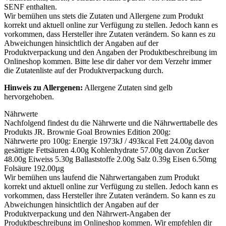
SENF
enthalten.
Wir bemühen uns stets die Zutaten und Allergene zum Produkt
korrekt und aktuell online zur Verfügung zu stellen. Jedoch kann es
vorkommen, dass Hersteller ihre Zutaten verändern. So kann es zu
Abweichungen hinsichtlich der Angaben auf der
Produktverpackung und den Angaben der Produktbeschreibung im
Onlineshop kommen. Bitte lese dir daher vor dem Verzehr immer
die Zutatenliste auf der Produktverpackung durch.
Hinweis zu Allergenen:
Allergene Zutaten sind
gelb
hervorgehoben
.
Nährwerte
Nachfolgend findest du die Nährwerte und die Nährwerttabelle des
Produkts
JR. Brownie Goal Brownies Edition 200g
:
Nährwerte pro 100g: Energie 1973kJ / 493kcal Fett 24.00g davon
gesättigte Fettsäuren 4.00g Kohlenhydrate 57.00g davon Zucker
48.00g Eiweiss 5.30g Ballaststoffe 2.00g Salz 0.39g Eisen 6.50mg
Folsäure 192.00µg
Wir bemühen uns laufend die Nährwertangaben zum Produkt
korrekt und aktuell online zur Verfügung zu stellen. Jedoch kann es
vorkommen, dass Hersteller ihre Zutaten verändern. So kann es zu
Abweichungen hinsichtlich der Angaben auf der
Produktverpackung und den Nährwert-Angaben der
Produktbeschreibung im Onlineshop kommen. Wir empfehlen dir