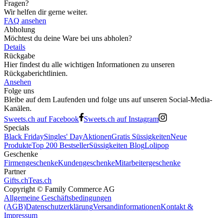
Fragen?
Wir helfen dir gerne weiter.
FAQ ansehen
Abholung
Möchtest du deine Ware bei uns abholen?
Details
Rückgabe
Hier findest du alle wichtigen Informationen zu unseren
Rückgaberichtlinien.
Ansehen
Folge uns
Bleibe auf dem Laufenden und folge uns auf unseren Social-Media-
Kanälen.
Sweets.ch auf Facebook
Sweets.ch auf Instagram
Specials
Black Friday
Singles' Day
Aktionen
Gratis Süssigkeiten
Neue
Produkte
Top 200 Bestseller
Süssigkeiten Blog
Lolipop
Geschenke
Firmengeschenke
Kundengeschenke
Mitarbeitergeschenke
Partner
Gifts.ch
Teas.ch
Copyright ©
Family Commerce AG
Allgemeine Geschäftsbedingungen
(AGB)
Datenschutzerklärung
Versandinformationen
Kontakt &
Impressum