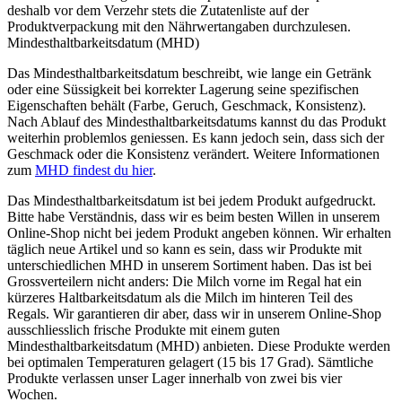
deshalb vor dem Verzehr stets die Zutatenliste auf der
Produktverpackung mit den Nährwertangaben durchzulesen.
Mindesthaltbarkeitsdatum (MHD)
Das Mindesthaltbarkeitsdatum beschreibt, wie lange ein Getränk
oder eine Süssigkeit bei korrekter Lagerung seine spezifischen
Eigenschaften behält (Farbe, Geruch, Geschmack, Konsistenz).
Nach Ablauf des Mindesthaltbarkeitsdatums kannst du das Produkt
weiterhin problemlos geniessen. Es kann jedoch sein, dass sich der
Geschmack oder die Konsistenz verändert. Weitere Informationen
zum
MHD findest du hier
.
Das Mindesthaltbarkeitsdatum ist bei jedem Produkt aufgedruckt.
Bitte habe Verständnis, dass wir es beim besten Willen in unserem
Online-Shop nicht bei jedem Produkt angeben können. Wir erhalten
täglich neue Artikel und so kann es sein, dass wir Produkte mit
unterschiedlichen MHD in unserem Sortiment haben. Das ist bei
Grossverteilern nicht anders: Die Milch vorne im Regal hat ein
kürzeres Haltbarkeitsdatum als die Milch im hinteren Teil des
Regals. Wir garantieren dir aber, dass wir in unserem Online-Shop
ausschliesslich frische Produkte mit einem guten
Mindesthaltbarkeitsdatum (MHD) anbieten. Diese Produkte werden
bei optimalen Temperaturen gelagert (15 bis 17 Grad). Sämtliche
Produkte verlassen unser Lager innerhalb von zwei bis vier
Wochen.