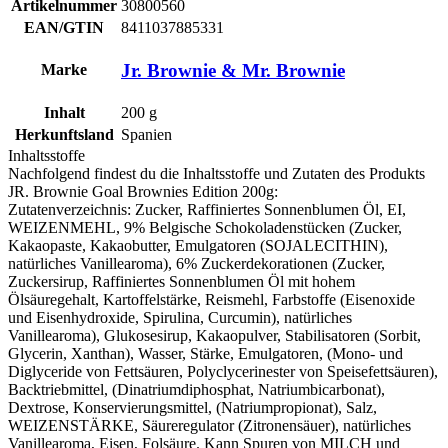
Artikelnummer
30800560
EAN/GTIN
8411037885331
Jr. Brownie & Mr. Brownie
Marke
Inhalt
200
g
Herkunftsland
Spanien
Inhaltsstoffe
Nachfolgend findest du die Inhaltsstoffe und Zutaten des Produkts
JR. Brownie Goal Brownies Edition 200g
:
Zutatenverzeichnis: Zucker, Raffiniertes Sonnenblumen Öl, EI,
WEIZENMEHL
, 9% Belgische Schokoladenstücken (Zucker,
Kakaopaste, Kakaobutter, Emulgatoren (
SOJALECITHIN
),
natürliches Vanillearoma), 6% Zuckerdekorationen (Zucker,
Zuckersirup, Raffiniertes Sonnenblumen Öl mit hohem
Ölsäuregehalt, Kartoffelstärke, Reismehl, Farbstoffe (Eisenoxide
und Eisenhydroxide, Spirulina, Curcumin), natürliches
Vanillearoma), Glukosesirup, Kakaopulver, Stabilisatoren (Sorbit,
Glycerin, Xanthan), Wasser, Stärke, Emulgatoren, (Mono- und
Diglyceride von Fettsäuren, Polyclycerinester von Speisefettsäuren),
Backtriebmittel, (Dinatriumdiphosphat, Natriumbicarbonat),
Dextrose, Konservierungsmittel, (Natriumpropionat), Salz,
WEIZENST
ÄRKE, Säureregulator (Zitronensäuer), natürliches
Vanillearoma, Eisen, Folsäure. Kann Spuren von
MILCH
und