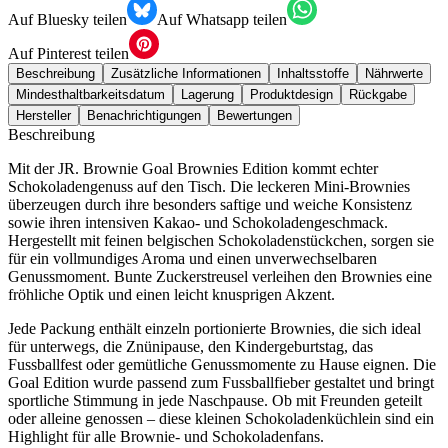
Auf Bluesky teilen
Auf Whatsapp teilen
Auf Pinterest teilen
Beschreibung
Zusätzliche Informationen
Inhaltsstoffe
Nährwerte
Mindesthaltbarkeitsdatum
Lagerung
Produktdesign
Rückgabe
Hersteller
Benachrichtigungen
Bewertungen
Beschreibung
Mit der JR. Brownie Goal Brownies Edition kommt echter
Schokoladengenuss auf den Tisch. Die leckeren Mini-Brownies
überzeugen durch ihre besonders saftige und weiche Konsistenz
sowie ihren intensiven Kakao- und Schokoladengeschmack.
Hergestellt mit feinen belgischen Schokoladenstückchen, sorgen sie
für ein vollmundiges Aroma und einen unverwechselbaren
Genussmoment. Bunte Zuckerstreusel verleihen den Brownies eine
fröhliche Optik und einen leicht knusprigen Akzent.
Jede Packung enthält einzeln portionierte Brownies, die sich ideal
für unterwegs, die Znünipause, den Kindergeburtstag, das
Fussballfest oder gemütliche Genussmomente zu Hause eignen. Die
Goal Edition wurde passend zum Fussballfieber gestaltet und bringt
sportliche Stimmung in jede Naschpause. Ob mit Freunden geteilt
oder alleine genossen – diese kleinen Schokoladenküchlein sind ein
Highlight für alle Brownie- und Schokoladenfans.