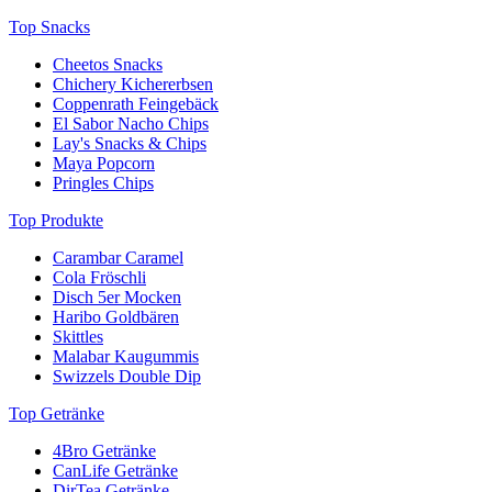
Top Snacks
Cheetos Snacks
Chichery Kichererbsen
Coppenrath Feingebäck
El Sabor Nacho Chips
Lay's Snacks & Chips
Maya Popcorn
Pringles Chips
Top Produkte
Carambar Caramel
Cola Fröschli
Disch 5er Mocken
Haribo Goldbären
Skittles
Malabar Kaugummis
Swizzels Double Dip
Top Getränke
4Bro Getränke
CanLife Getränke
DirTea Getränke