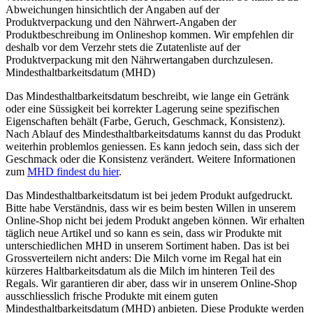
Abweichungen hinsichtlich der Angaben auf der
Produktverpackung und den Nährwert-Angaben der
Produktbeschreibung im Onlineshop kommen. Wir empfehlen dir
deshalb vor dem Verzehr stets die Zutatenliste auf der
Produktverpackung mit den Nährwertangaben durchzulesen.
Mindesthaltbarkeitsdatum (MHD)
Das Mindesthaltbarkeitsdatum beschreibt, wie lange ein Getränk
oder eine Süssigkeit bei korrekter Lagerung seine spezifischen
Eigenschaften behält (Farbe, Geruch, Geschmack, Konsistenz).
Nach Ablauf des Mindesthaltbarkeitsdatums kannst du das Produkt
weiterhin problemlos geniessen. Es kann jedoch sein, dass sich der
Geschmack oder die Konsistenz verändert. Weitere Informationen
zum
MHD findest du hier
.
Das Mindesthaltbarkeitsdatum ist bei jedem Produkt aufgedruckt.
Bitte habe Verständnis, dass wir es beim besten Willen in unserem
Online-Shop nicht bei jedem Produkt angeben können. Wir erhalten
täglich neue Artikel und so kann es sein, dass wir Produkte mit
unterschiedlichen MHD in unserem Sortiment haben. Das ist bei
Grossverteilern nicht anders: Die Milch vorne im Regal hat ein
kürzeres Haltbarkeitsdatum als die Milch im hinteren Teil des
Regals. Wir garantieren dir aber, dass wir in unserem Online-Shop
ausschliesslich frische Produkte mit einem guten
Mindesthaltbarkeitsdatum (MHD) anbieten. Diese Produkte werden