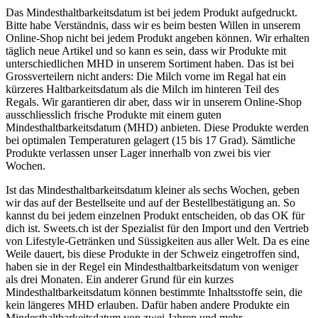
Das Mindesthaltbarkeitsdatum ist bei jedem Produkt aufgedruckt.
Bitte habe Verständnis, dass wir es beim besten Willen in unserem
Online-Shop nicht bei jedem Produkt angeben können. Wir erhalten
täglich neue Artikel und so kann es sein, dass wir Produkte mit
unterschiedlichen MHD in unserem Sortiment haben. Das ist bei
Grossverteilern nicht anders: Die Milch vorne im Regal hat ein
kürzeres Haltbarkeitsdatum als die Milch im hinteren Teil des
Regals. Wir garantieren dir aber, dass wir in unserem Online-Shop
ausschliesslich frische Produkte mit einem guten
Mindesthaltbarkeitsdatum (MHD) anbieten. Diese Produkte werden
bei optimalen Temperaturen gelagert (15 bis 17 Grad). Sämtliche
Produkte verlassen unser Lager innerhalb von zwei bis vier
Wochen.
Ist das Mindesthaltbarkeitsdatum kleiner als sechs Wochen, geben
wir das auf der Bestellseite und auf der Bestellbestätigung an. So
kannst du bei jedem einzelnen Produkt entscheiden, ob das OK für
dich ist. Sweets.ch ist der Spezialist für den Import und den Vertrieb
von Lifestyle-Getränken und Süssigkeiten aus aller Welt. Da es eine
Weile dauert, bis diese Produkte in der Schweiz eingetroffen sind,
haben sie in der Regel ein Mindesthaltbarkeitsdatum von weniger
als drei Monaten. Ein anderer Grund für ein kurzes
Mindesthaltbarkeitsdatum können bestimmte Inhaltsstoffe sein, die
kein längeres MHD erlauben. Dafür haben andere Produkte ein
Mindesthaltbarkeitsdatum von zwei Jahren und mehr.