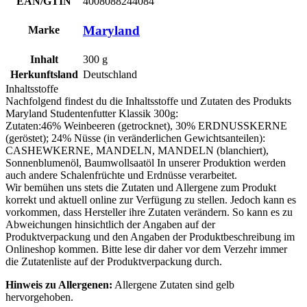
EAN/GTIN
4008088244084
Maryland
Marke
Inhalt
300
g
Herkunftsland
Deutschland
Inhaltsstoffe
Nachfolgend findest du die Inhaltsstoffe und Zutaten des Produkts
Maryland Studentenfutter Klassik 300g
:
Zutaten:46% Weinbeeren (getrocknet), 30% ERDNUSSKERNE
(geröstet); 24%
Nüsse
(in veränderlichen Gewichtsanteilen):
CASHEWKERNE,
MANDELN
,
MANDELN
(blanchiert),
Sonnenblumenöl, Baumwollsaatöl In unserer Produktion werden
auch andere
Schalenfrüchte
und
Erdnüsse
verarbeitet.
Wir bemühen uns stets die Zutaten und Allergene zum Produkt
korrekt und aktuell online zur Verfügung zu stellen. Jedoch kann es
vorkommen, dass Hersteller ihre Zutaten verändern. So kann es zu
Abweichungen hinsichtlich der Angaben auf der
Produktverpackung und den Angaben der Produktbeschreibung im
Onlineshop kommen. Bitte lese dir daher vor dem Verzehr immer
die Zutatenliste auf der Produktverpackung durch.
Hinweis zu Allergenen:
Allergene Zutaten sind
gelb
hervorgehoben
.