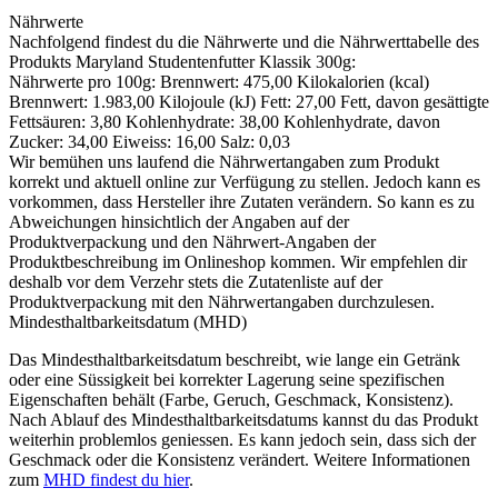
Nährwerte
Nachfolgend findest du die Nährwerte und die Nährwerttabelle des
Produkts
Maryland Studentenfutter Klassik 300g
:
Nährwerte pro 100g: Brennwert: 475,00 Kilokalorien (kcal)
Brennwert: 1.983,00 Kilojoule (kJ) Fett: 27,00 Fett, davon gesättigte
Fettsäuren: 3,80 Kohlenhydrate: 38,00 Kohlenhydrate, davon
Zucker: 34,00 Eiweiss: 16,00 Salz: 0,03
Wir bemühen uns laufend die Nährwertangaben zum Produkt
korrekt und aktuell online zur Verfügung zu stellen. Jedoch kann es
vorkommen, dass Hersteller ihre Zutaten verändern. So kann es zu
Abweichungen hinsichtlich der Angaben auf der
Produktverpackung und den Nährwert-Angaben der
Produktbeschreibung im Onlineshop kommen. Wir empfehlen dir
deshalb vor dem Verzehr stets die Zutatenliste auf der
Produktverpackung mit den Nährwertangaben durchzulesen.
Mindesthaltbarkeitsdatum (MHD)
Das Mindesthaltbarkeitsdatum beschreibt, wie lange ein Getränk
oder eine Süssigkeit bei korrekter Lagerung seine spezifischen
Eigenschaften behält (Farbe, Geruch, Geschmack, Konsistenz).
Nach Ablauf des Mindesthaltbarkeitsdatums kannst du das Produkt
weiterhin problemlos geniessen. Es kann jedoch sein, dass sich der
Geschmack oder die Konsistenz verändert. Weitere Informationen
zum
MHD findest du hier
.