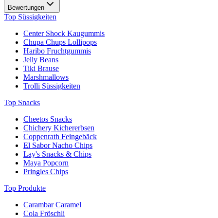
Bewertungen
Top Süssigkeiten
Center Shock Kaugummis
Chupa Chups Lollipops
Haribo Fruchtgummis
Jelly Beans
Tiki Brause
Marshmallows
Trolli Süssigkeiten
Top Snacks
Cheetos Snacks
Chichery Kichererbsen
Coppenrath Feingebäck
El Sabor Nacho Chips
Lay's Snacks & Chips
Maya Popcorn
Pringles Chips
Top Produkte
Carambar Caramel
Cola Fröschli