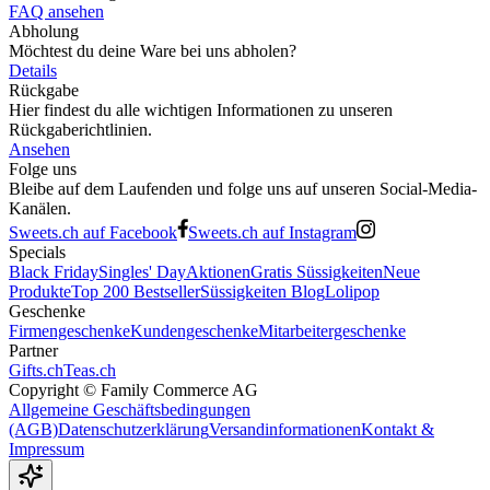
FAQ ansehen
Abholung
Möchtest du deine Ware bei uns abholen?
Details
Rückgabe
Hier findest du alle wichtigen Informationen zu unseren
Rückgaberichtlinien.
Ansehen
Folge uns
Bleibe auf dem Laufenden und folge uns auf unseren Social-Media-
Kanälen.
Sweets.ch auf Facebook
Sweets.ch auf Instagram
Specials
Black Friday
Singles' Day
Aktionen
Gratis Süssigkeiten
Neue
Produkte
Top 200 Bestseller
Süssigkeiten Blog
Lolipop
Geschenke
Firmengeschenke
Kundengeschenke
Mitarbeitergeschenke
Partner
Gifts.ch
Teas.ch
Copyright ©
Family Commerce AG
Allgemeine Geschäftsbedingungen
(AGB)
Datenschutzerklärung
Versandinformationen
Kontakt &
Impressum