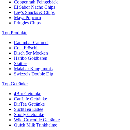
Coppenrath Feingebäck
El Sabor Nacho Chips
Lay's Snacks & Chips
Maya Popcorn
Pringles Chips
Top Produkte
Carambar Caramel
Cola Fröschli
Disch 5er Mocken
Haribo Goldbären
Skittles
Malabar Kaugummis
Swizzels Double Dip
Top Getränke
4Bro Getränke
CanLife Getränke
DirTea Getränke
SuchtTea Eistee
Soofty Getränke
Wild Crocodile Getränke
Quick Milk Trinkhalme