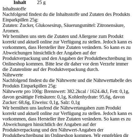
Inhalt
25
g
Inhaltsstoffe
Nachfolgend findest du die Inhaltsstoffe und Zutaten des Produkts
Einparkpillen 25g
:
Zutaten: Zucker, Glukosesirup, Säuerungsmittel: Zitronensäure,
Aromen.
Wir bemühen uns stets die Zutaten und Allergene zum Produkt
korrekt und aktuell online zur Verfügung zu stellen. Jedoch kann es
vorkommen, dass Hersteller ihre Zutaten verändern. So kann es zu
Abweichungen hinsichtlich der Angaben auf der
Produktverpackung und den Angaben der Produktbeschreibung im
Onlineshop kommen. Bitte lese dir daher vor dem Verzehr immer
die Zutatenliste auf der Produktverpackung durch.
Nährwerte
Nachfolgend findest du die Nährwerte und die Nährwerttabelle des
Produkts
Einparkpillen 25g
:
Nährwerte pro 100g: Brennwert: 382.2kcal / 1624.4kJ, Fett: 0,1g,
davon gesättigte Fettsäuren: 0,1g, Kohlenhydrate: 95,6g, davon
Zucker: 68,6g, Eiweiss: 0,1g, Salz: 0,1g
Wir bemühen uns laufend die Nährwertangaben zum Produkt
korrekt und aktuell online zur Verfügung zu stellen. Jedoch kann es
vorkommen, dass Hersteller ihre Zutaten verändern. So kann es zu
Abweichungen hinsichtlich der Angaben auf der
Produktverpackung und den Nährwert-Angaben der
Produktbeschreibung im Onlineshop kommen. Wir empfehlen dir