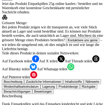
Jetzt das Produkt
Einparkpillen 25g
online kaufen / bestellen und im
Warenkorb eine kostenlose Geschenkkarte mit persönlicher
Nachricht erhalten.
Grössere Menge:
Bei jedem Produkt zeigen wir dir transparent an, wie viele Stück
aktuell an Lager und somit bestellbar sind. Es können nur Produkte
bestellt werden, die auch tatsächlich an Lager sind. Möchtest du eine
grössere Menge eines Produktes bestellen?
–
Kontaktiere uns gerne
wir teilen dir umgehend mit, ob dies möglich ist und wie lange die
Lieferfrist beträgt.
Teile dieses Produkt in deinen sozialen Netzwerken:
Auf Facebook teilen
Auf X teilen
Auf Threads teilen
Auf Bluesky teilen
Auf Whatsapp teilen
Auf Pinterest teilen
Beschreibung
Zusätzliche Informationen
Inhaltsstoffe
Nährwerte
Mindesthaltbarkeitsdatum
Lagerung
Produktdesign
Rückgabe
Benachrichtigungen
Bewertungen
Beschreibung
Dank Einparkpillen wird das Einparken kinderleicht und jede Lücke