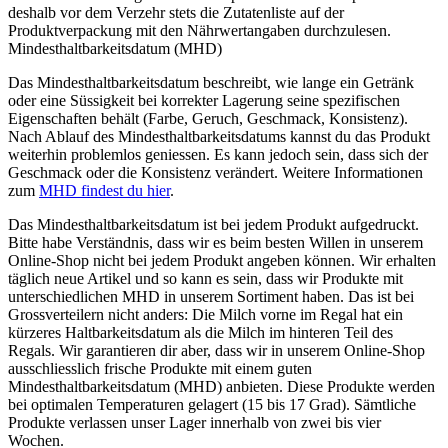
deshalb vor dem Verzehr stets die Zutatenliste auf der
Produktverpackung mit den Nährwertangaben durchzulesen.
Mindesthaltbarkeitsdatum (MHD)
Das Mindesthaltbarkeitsdatum beschreibt, wie lange ein Getränk
oder eine Süssigkeit bei korrekter Lagerung seine spezifischen
Eigenschaften behält (Farbe, Geruch, Geschmack, Konsistenz).
Nach Ablauf des Mindesthaltbarkeitsdatums kannst du das Produkt
weiterhin problemlos geniessen. Es kann jedoch sein, dass sich der
Geschmack oder die Konsistenz verändert. Weitere Informationen
zum
MHD findest du hier
.
Das Mindesthaltbarkeitsdatum ist bei jedem Produkt aufgedruckt.
Bitte habe Verständnis, dass wir es beim besten Willen in unserem
Online-Shop nicht bei jedem Produkt angeben können. Wir erhalten
täglich neue Artikel und so kann es sein, dass wir Produkte mit
unterschiedlichen MHD in unserem Sortiment haben. Das ist bei
Grossverteilern nicht anders: Die Milch vorne im Regal hat ein
kürzeres Haltbarkeitsdatum als die Milch im hinteren Teil des
Regals. Wir garantieren dir aber, dass wir in unserem Online-Shop
ausschliesslich frische Produkte mit einem guten
Mindesthaltbarkeitsdatum (MHD) anbieten. Diese Produkte werden
bei optimalen Temperaturen gelagert (15 bis 17 Grad). Sämtliche
Produkte verlassen unser Lager innerhalb von zwei bis vier
Wochen.