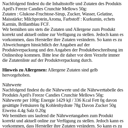
Nachfolgend findest du die Inhaltsstoffe und Zutaten des Produkts
April's Freeze Candies Crunchie Mellows 50g
:
Zutaten : Glukose-Fruchtose-Sirup, Zucker, Wasser, Gelatine,
Maisstärke;
Milchprotein
,Aroma, Farbstoff : Kurkumin, echets
Karmin, Brillantblau FCF.
Wir bemühen uns stets die Zutaten und Allergene zum Produkt
korrekt und aktuell online zur Verfügung zu stellen. Jedoch kann es
vorkommen, dass Hersteller ihre Zutaten verändern. So kann es zu
Abweichungen hinsichtlich der Angaben auf der
Produktverpackung und den Angaben der Produktbeschreibung im
Onlineshop kommen. Bitte lese dir daher vor dem Verzehr immer
die Zutatenliste auf der Produktverpackung durch.
Hinweis zu Allergenen:
Allergene Zutaten sind
gelb
hervorgehoben
.
Nährwerte
Nachfolgend findest du die Nährwerte und die Nährwerttabelle des
Produkts
April's Freeze Candies Crunchie Mellows 50g
:
Nährwerte per 100g: Energie 1429 kjl / 336 Kcal Fett 0g davon
gesättigte Fettsäuren 0g Kohlenhydrate 78g Davon Zucker 50g
Eiweiss 4.4g Salz 0.20g
Wir bemühen uns laufend die Nährwertangaben zum Produkt
korrekt und aktuell online zur Verfügung zu stellen. Jedoch kann es
vorkommen, dass Hersteller ihre Zutaten verändern. So kann es zu