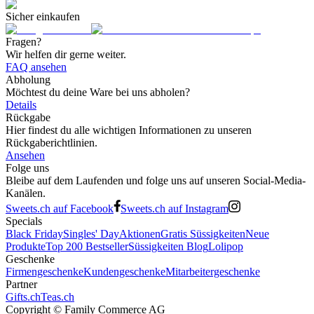
Sicher einkaufen
Fragen?
Wir helfen dir gerne weiter.
FAQ ansehen
Abholung
Möchtest du deine Ware bei uns abholen?
Details
Rückgabe
Hier findest du alle wichtigen Informationen zu unseren
Rückgaberichtlinien.
Ansehen
Folge uns
Bleibe auf dem Laufenden und folge uns auf unseren Social-Media-
Kanälen.
Sweets.ch auf Facebook
Sweets.ch auf Instagram
Specials
Black Friday
Singles' Day
Aktionen
Gratis Süssigkeiten
Neue
Produkte
Top 200 Bestseller
Süssigkeiten Blog
Lolipop
Geschenke
Firmengeschenke
Kundengeschenke
Mitarbeitergeschenke
Partner
Gifts.ch
Teas.ch
Copyright ©
Family Commerce AG