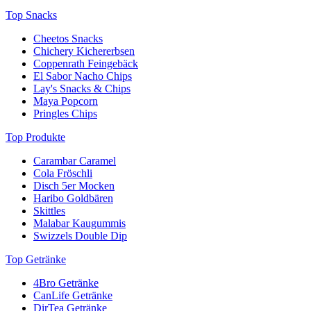
Top Snacks
Cheetos Snacks
Chichery Kichererbsen
Coppenrath Feingebäck
El Sabor Nacho Chips
Lay's Snacks & Chips
Maya Popcorn
Pringles Chips
Top Produkte
Carambar Caramel
Cola Fröschli
Disch 5er Mocken
Haribo Goldbären
Skittles
Malabar Kaugummis
Swizzels Double Dip
Top Getränke
4Bro Getränke
CanLife Getränke
DirTea Getränke