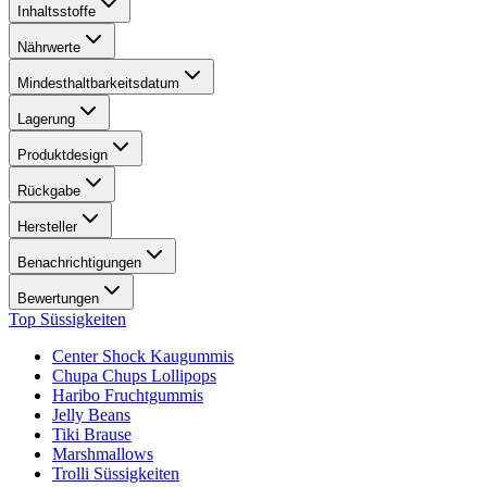
Inhaltsstoffe
Nährwerte
Mindesthaltbarkeitsdatum
Lagerung
Produktdesign
Rückgabe
Hersteller
Benachrichtigungen
Bewertungen
Top Süssigkeiten
Center Shock Kaugummis
Chupa Chups Lollipops
Haribo Fruchtgummis
Jelly Beans
Tiki Brause
Marshmallows
Trolli Süssigkeiten