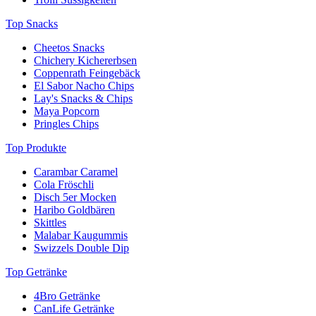
Top Snacks
Cheetos Snacks
Chichery Kichererbsen
Coppenrath Feingebäck
El Sabor Nacho Chips
Lay's Snacks & Chips
Maya Popcorn
Pringles Chips
Top Produkte
Carambar Caramel
Cola Fröschli
Disch 5er Mocken
Haribo Goldbären
Skittles
Malabar Kaugummis
Swizzels Double Dip
Top Getränke
4Bro Getränke
CanLife Getränke