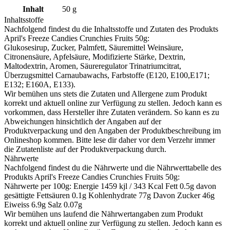
Inhalt
50
g
Inhaltsstoffe
Nachfolgend findest du die Inhaltsstoffe und Zutaten des Produkts
April's Freeze Candies Crunchies Fruits 50g
:
Glukosesirup, Zucker, Palmfett, Säuremittel Weinsäure,
Citronensäure, Apfelsäure, Modifizierte Stärke, Dextrin,
Maltodextrin, Aromen, Säureregulator Trinatriumcitrat,
Überzugsmittel Carnaubawachs, Farbstoffe (E120, E100,E171;
E132; E160A, E133).
Wir bemühen uns stets die Zutaten und Allergene zum Produkt
korrekt und aktuell online zur Verfügung zu stellen. Jedoch kann es
vorkommen, dass Hersteller ihre Zutaten verändern. So kann es zu
Abweichungen hinsichtlich der Angaben auf der
Produktverpackung und den Angaben der Produktbeschreibung im
Onlineshop kommen. Bitte lese dir daher vor dem Verzehr immer
die Zutatenliste auf der Produktverpackung durch.
Nährwerte
Nachfolgend findest du die Nährwerte und die Nährwerttabelle des
Produkts
April's Freeze Candies Crunchies Fruits 50g
:
Nährwerte per 100g: Energie 1459 kjl / 343 Kcal Fett 0.5g davon
gesättigte Fettsäuren 0.1g Kohlenhydrate 77g Davon Zucker 46g
Eiweiss 6.9g Salz 0.07g
Wir bemühen uns laufend die Nährwertangaben zum Produkt
korrekt und aktuell online zur Verfügung zu stellen. Jedoch kann es