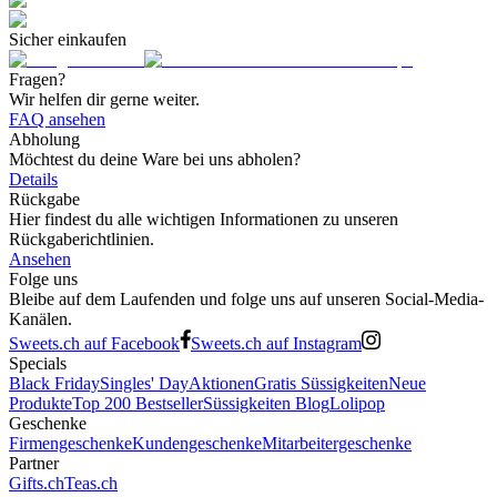
Sicher einkaufen
Fragen?
Wir helfen dir gerne weiter.
FAQ ansehen
Abholung
Möchtest du deine Ware bei uns abholen?
Details
Rückgabe
Hier findest du alle wichtigen Informationen zu unseren
Rückgaberichtlinien.
Ansehen
Folge uns
Bleibe auf dem Laufenden und folge uns auf unseren Social-Media-
Kanälen.
Sweets.ch auf Facebook
Sweets.ch auf Instagram
Specials
Black Friday
Singles' Day
Aktionen
Gratis Süssigkeiten
Neue
Produkte
Top 200 Bestseller
Süssigkeiten Blog
Lolipop
Geschenke
Firmengeschenke
Kundengeschenke
Mitarbeitergeschenke
Partner
Gifts.ch
Teas.ch