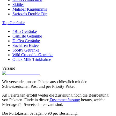
Skittles
Malabar Kaugummis
Swizzels Double Dip
Top Getränke
4Bro Getränke
CanLife Getränke
DirTea Getränke
SuchtTea Eistee
Soofty Getränke
Wild Crocodile Getränke
Quick Milk Trinkhalme
Versand
Wir versenden unsere Pakete ausschliesslich mit der
Schweizerischen Post und per Priority-Paket.
An Feiertagen erfolgt weder die Zustellung noch die Bearbeitung
von Paketen. Finde in dieser
Zusammenfassung
heraus, welche
Feiertage für Sweets.ch relevant sind.
Die Portokosten betragen
6.90
pro Bestellung.