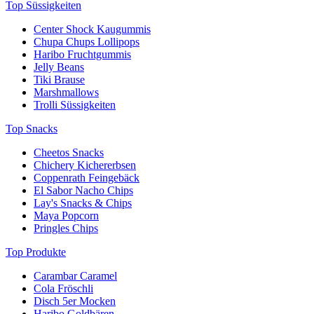
Top Süssigkeiten
Center Shock Kaugummis
Chupa Chups Lollipops
Haribo Fruchtgummis
Jelly Beans
Tiki Brause
Marshmallows
Trolli Süssigkeiten
Top Snacks
Cheetos Snacks
Chichery Kichererbsen
Coppenrath Feingebäck
El Sabor Nacho Chips
Lay's Snacks & Chips
Maya Popcorn
Pringles Chips
Top Produkte
Carambar Caramel
Cola Fröschli
Disch 5er Mocken
Haribo Goldbären