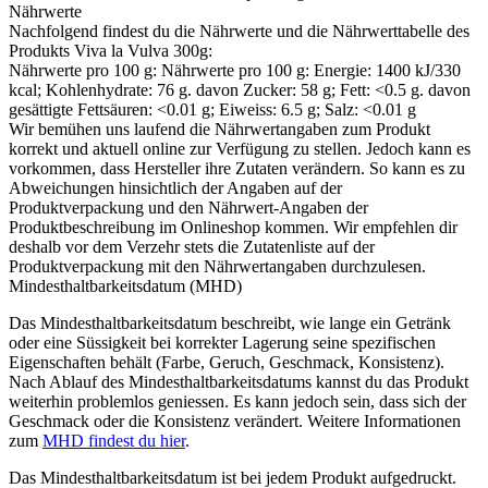
Nährwerte
Nachfolgend findest du die Nährwerte und die Nährwerttabelle des
Produkts
Viva la Vulva 300g
:
Nährwerte pro 100 g: Nährwerte pro 100 g: Energie: 1400 kJ/330
kcal; Kohlenhydrate: 76 g. davon Zucker: 58 g; Fett: <0.5 g. davon
gesättigte Fettsäuren: <0.01 g; Eiweiss: 6.5 g; Salz: <0.01 g
Wir bemühen uns laufend die Nährwertangaben zum Produkt
korrekt und aktuell online zur Verfügung zu stellen. Jedoch kann es
vorkommen, dass Hersteller ihre Zutaten verändern. So kann es zu
Abweichungen hinsichtlich der Angaben auf der
Produktverpackung und den Nährwert-Angaben der
Produktbeschreibung im Onlineshop kommen. Wir empfehlen dir
deshalb vor dem Verzehr stets die Zutatenliste auf der
Produktverpackung mit den Nährwertangaben durchzulesen.
Mindesthaltbarkeitsdatum (MHD)
Das Mindesthaltbarkeitsdatum beschreibt, wie lange ein Getränk
oder eine Süssigkeit bei korrekter Lagerung seine spezifischen
Eigenschaften behält (Farbe, Geruch, Geschmack, Konsistenz).
Nach Ablauf des Mindesthaltbarkeitsdatums kannst du das Produkt
weiterhin problemlos geniessen. Es kann jedoch sein, dass sich der
Geschmack oder die Konsistenz verändert. Weitere Informationen
zum
MHD findest du hier
.
Das Mindesthaltbarkeitsdatum ist bei jedem Produkt aufgedruckt.