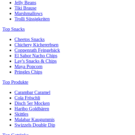
Jelly Beans
Tiki Brause
Marshmallows
Trolli Süssigkeiten
Top Snacks
Cheetos Snacks
Chichery Kichererbsen
Coppenrath Feingebäck
El Sabor Nacho Chips
Lay's Snacks & Chips
Maya Popcorn
Pringles Chips
Top Produkte
Carambar Caramel
Cola Fröschli
Disch 5er Mocken
Haribo Goldbären
Skittles
Malabar Kaugummis
Swizzels Double Dip