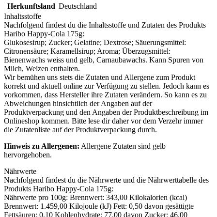
Herkunftsland
Deutschland
Inhaltsstoffe
Nachfolgend findest du die Inhaltsstoffe und Zutaten des Produkts
Haribo Happy-Cola 175g
:
Glukosesirup; Zucker; Gelatine; Dextrose; Säuerungsmittel:
Citronensäure; Karamellsirup; Aroma; Überzugsmittel:
Bienenwachs weiss und gelb, Carnaubawachs. Kann Spuren von
Milch
,
Weizen
enthalten.
Wir bemühen uns stets die Zutaten und Allergene zum Produkt
korrekt und aktuell online zur Verfügung zu stellen. Jedoch kann es
vorkommen, dass Hersteller ihre Zutaten verändern. So kann es zu
Abweichungen hinsichtlich der Angaben auf der
Produktverpackung und den Angaben der Produktbeschreibung im
Onlineshop kommen. Bitte lese dir daher vor dem Verzehr immer
die Zutatenliste auf der Produktverpackung durch.
Hinweis zu Allergenen:
Allergene Zutaten sind
gelb
hervorgehoben
.
Nährwerte
Nachfolgend findest du die Nährwerte und die Nährwerttabelle des
Produkts
Haribo Happy-Cola 175g
:
Nährwerte pro 100g: Brennwert: 343,00 Kilokalorien (kcal)
Brennwert: 1.459,00 Kilojoule (kJ) Fett: 0,50 davon gesättigte
Fettsäuren: 0,10 Kohlenhydrate: 77,00 davon Zucker: 46,00