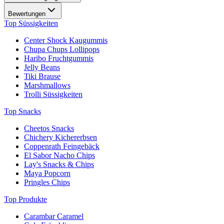
Bewertungen
Top Süssigkeiten
Center Shock Kaugummis
Chupa Chups Lollipops
Haribo Fruchtgummis
Jelly Beans
Tiki Brause
Marshmallows
Trolli Süssigkeiten
Top Snacks
Cheetos Snacks
Chichery Kichererbsen
Coppenrath Feingebäck
El Sabor Nacho Chips
Lay's Snacks & Chips
Maya Popcorn
Pringles Chips
Top Produkte
Carambar Caramel