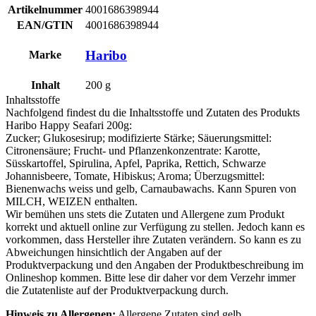
Artikelnummer
4001686398944
EAN/GTIN
4001686398944
Haribo
Marke
Inhalt
200
g
Inhaltsstoffe
Nachfolgend findest du die Inhaltsstoffe und Zutaten des Produkts
Haribo Happy Seafari 200g
:
Zucker; Glukosesirup; modifizierte Stärke; Säuerungsmittel:
Citronensäure; Frucht- und Pflanzenkonzentrate: Karotte,
Süsskartoffel, Spirulina, Apfel, Paprika, Rettich, Schwarze
Johannisbeere, Tomate, Hibiskus; Aroma; Überzugsmittel:
Bienenwachs weiss und gelb, Carnaubawachs. Kann Spuren von
MILCH
,
WEIZEN
enthalten.
Wir bemühen uns stets die Zutaten und Allergene zum Produkt
korrekt und aktuell online zur Verfügung zu stellen. Jedoch kann es
vorkommen, dass Hersteller ihre Zutaten verändern. So kann es zu
Abweichungen hinsichtlich der Angaben auf der
Produktverpackung und den Angaben der Produktbeschreibung im
Onlineshop kommen. Bitte lese dir daher vor dem Verzehr immer
die Zutatenliste auf der Produktverpackung durch.
Hinweis zu Allergenen:
Allergene Zutaten sind
gelb