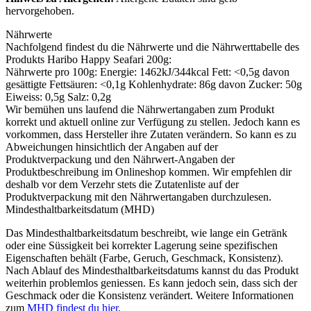
hervorgehoben
.
Nährwerte
Nachfolgend findest du die Nährwerte und die Nährwerttabelle des
Produkts
Haribo Happy Seafari 200g
:
Nährwerte pro 100g: Energie: 1462kJ/344kcal Fett: <0,5g davon
gesättigte Fettsäuren: <0,1g Kohlenhydrate: 86g davon Zucker: 50g
Eiweiss: 0,5g Salz: 0,2g
Wir bemühen uns laufend die Nährwertangaben zum Produkt
korrekt und aktuell online zur Verfügung zu stellen. Jedoch kann es
vorkommen, dass Hersteller ihre Zutaten verändern. So kann es zu
Abweichungen hinsichtlich der Angaben auf der
Produktverpackung und den Nährwert-Angaben der
Produktbeschreibung im Onlineshop kommen. Wir empfehlen dir
deshalb vor dem Verzehr stets die Zutatenliste auf der
Produktverpackung mit den Nährwertangaben durchzulesen.
Mindesthaltbarkeitsdatum (MHD)
Das Mindesthaltbarkeitsdatum beschreibt, wie lange ein Getränk
oder eine Süssigkeit bei korrekter Lagerung seine spezifischen
Eigenschaften behält (Farbe, Geruch, Geschmack, Konsistenz).
Nach Ablauf des Mindesthaltbarkeitsdatums kannst du das Produkt
weiterhin problemlos geniessen. Es kann jedoch sein, dass sich der
Geschmack oder die Konsistenz verändert. Weitere Informationen
zum
MHD findest du hier
.