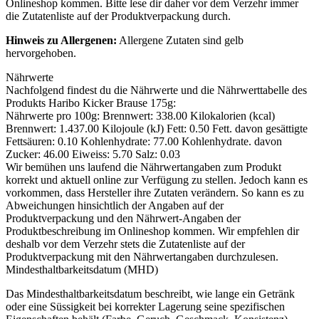
Onlineshop kommen. Bitte lese dir daher vor dem Verzehr immer
die Zutatenliste auf der Produktverpackung durch.
Hinweis zu Allergenen:
Allergene Zutaten sind
gelb
hervorgehoben
.
Nährwerte
Nachfolgend findest du die Nährwerte und die Nährwerttabelle des
Produkts
Haribo Kicker Brause 175g
:
Nährwerte pro 100g: Brennwert: 338.00 Kilokalorien (kcal)
Brennwert: 1.437.00 Kilojoule (kJ) Fett: 0.50 Fett. davon gesättigte
Fettsäuren: 0.10 Kohlenhydrate: 77.00 Kohlenhydrate. davon
Zucker: 46.00 Eiweiss: 5.70 Salz: 0.03
Wir bemühen uns laufend die Nährwertangaben zum Produkt
korrekt und aktuell online zur Verfügung zu stellen. Jedoch kann es
vorkommen, dass Hersteller ihre Zutaten verändern. So kann es zu
Abweichungen hinsichtlich der Angaben auf der
Produktverpackung und den Nährwert-Angaben der
Produktbeschreibung im Onlineshop kommen. Wir empfehlen dir
deshalb vor dem Verzehr stets die Zutatenliste auf der
Produktverpackung mit den Nährwertangaben durchzulesen.
Mindesthaltbarkeitsdatum (MHD)
Das Mindesthaltbarkeitsdatum beschreibt, wie lange ein Getränk
oder eine Süssigkeit bei korrekter Lagerung seine spezifischen