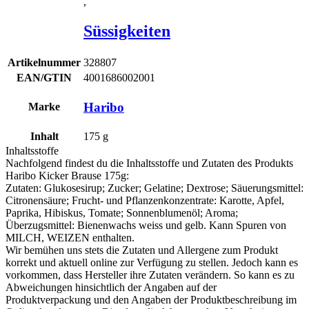
,
Süssigkeiten
Artikelnummer
328807
EAN/GTIN
4001686002001
Haribo
Marke
Inhalt
175
g
Inhaltsstoffe
Nachfolgend findest du die Inhaltsstoffe und Zutaten des Produkts
Haribo Kicker Brause 175g
:
Zutaten: Glukosesirup; Zucker; Gelatine; Dextrose; Säuerungsmittel:
Citronensäure; Frucht- und Pflanzenkonzentrate: Karotte, Apfel,
Paprika, Hibiskus, Tomate; Sonnenblumenöl; Aroma;
Überzugsmittel: Bienenwachs weiss und gelb. Kann Spuren von
MILCH
,
WEIZEN
enthalten.
Wir bemühen uns stets die Zutaten und Allergene zum Produkt
korrekt und aktuell online zur Verfügung zu stellen. Jedoch kann es
vorkommen, dass Hersteller ihre Zutaten verändern. So kann es zu
Abweichungen hinsichtlich der Angaben auf der
Produktverpackung und den Angaben der Produktbeschreibung im