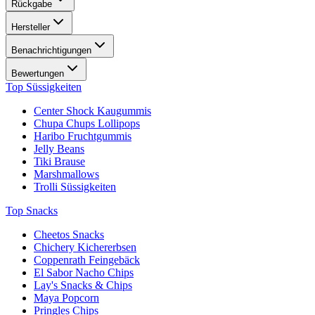
Rückgabe
Hersteller
Benachrichtigungen
Bewertungen
Top Süssigkeiten
Center Shock Kaugummis
Chupa Chups Lollipops
Haribo Fruchtgummis
Jelly Beans
Tiki Brause
Marshmallows
Trolli Süssigkeiten
Top Snacks
Cheetos Snacks
Chichery Kichererbsen
Coppenrath Feingebäck
El Sabor Nacho Chips
Lay's Snacks & Chips
Maya Popcorn
Pringles Chips