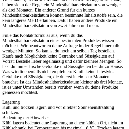
haben sie in der Regel ein Mindesthaltbarkeitsdatum von weniger
als drei Monaten. Ein anderer Grund für ein kurzes
Mindesthaltbarkeitsdatum können bestimmte Inhaltsstoffe sein, die
kein längeres MHD erlauben. Dafür haben andere Produkte ein
Mindesthaltbarkeitsdatum von zwei Jahren und mehr.
Fülle das Kontaktformular aus, wenn du das
Mindesthaltbarkeitsdatum eines bestimmten Produktes wissen
möchtest. Wir beantworten deine Anfrage in der Regel innerhalb
weniger Minuten. So kannst du noch am selben Tag bestellen.
Kaufe nach Möglichkeit keine Getränke und Süssigkeiten auf
Vorrat: Bestelle lieber regelmässig und dafür kleinere Mengen. So
hast du immer frische Getränke und Süssigkeiten bei dir zu Hause.
Was wir dir ebenfalls nicht empfehlen: Kaufe keine Lifestyle-
Getränke und Süssigkeiten, die du erst in ein paar Monaten
brauchst. Ist das Mindesthaltbarkeitsdatum kleiner als drei Monate,
ist es unter Umständen bereits vorüber, wenn du deine Produkte
geniessen möchtest.
Lagerung
Kühl und trocken lagern und vor direkter Sonneneinstrahlung
schützen.
Bedeutung der Hinweise:
Kühl lagern bedeutet eine Lagerung an einem kühlen Ort, nicht im
Kühlschrank, bei Temperaturen bis maximal 18 °C. Trocken lagern