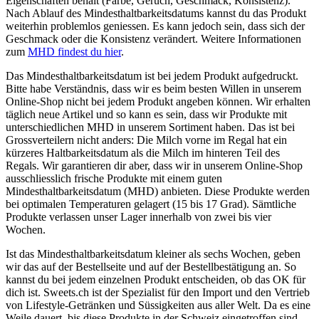
Eigenschaften behält (Farbe, Geruch, Geschmack, Konsistenz).
Nach Ablauf des Mindesthaltbarkeitsdatums kannst du das Produkt
weiterhin problemlos geniessen. Es kann jedoch sein, dass sich der
Geschmack oder die Konsistenz verändert. Weitere Informationen
zum
MHD findest du hier
.
Das Mindesthaltbarkeitsdatum ist bei jedem Produkt aufgedruckt.
Bitte habe Verständnis, dass wir es beim besten Willen in unserem
Online-Shop nicht bei jedem Produkt angeben können. Wir erhalten
täglich neue Artikel und so kann es sein, dass wir Produkte mit
unterschiedlichen MHD in unserem Sortiment haben. Das ist bei
Grossverteilern nicht anders: Die Milch vorne im Regal hat ein
kürzeres Haltbarkeitsdatum als die Milch im hinteren Teil des
Regals. Wir garantieren dir aber, dass wir in unserem Online-Shop
ausschliesslich frische Produkte mit einem guten
Mindesthaltbarkeitsdatum (MHD) anbieten. Diese Produkte werden
bei optimalen Temperaturen gelagert (15 bis 17 Grad). Sämtliche
Produkte verlassen unser Lager innerhalb von zwei bis vier
Wochen.
Ist das Mindesthaltbarkeitsdatum kleiner als sechs Wochen, geben
wir das auf der Bestellseite und auf der Bestellbestätigung an. So
kannst du bei jedem einzelnen Produkt entscheiden, ob das OK für
dich ist. Sweets.ch ist der Spezialist für den Import und den Vertrieb
von Lifestyle-Getränken und Süssigkeiten aus aller Welt. Da es eine
Weile dauert, bis diese Produkte in der Schweiz eingetroffen sind,