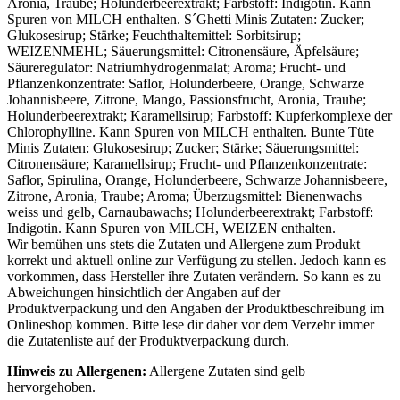
Aronia, Traube; Holunderbeerextrakt; Farbstoff: Indigotin. Kann
Spuren von
MILCH
enthalten. S´Ghetti Minis Zutaten: Zucker;
Glukosesirup; Stärke; Feuchthaltemittel: Sorbitsirup;
WEIZENMEHL
; Säuerungsmittel: Citronensäure, Äpfelsäure;
Säureregulator: Natriumhydrogenmalat; Aroma; Frucht- und
Pflanzenkonzentrate: Saflor, Holunderbeere, Orange, Schwarze
Johannisbeere, Zitrone, Mango, Passionsfrucht, Aronia, Traube;
Holunderbeerextrakt; Karamellsirup; Farbstoff: Kupferkomplexe der
Chlorophylline. Kann Spuren von
MILCH
enthalten. Bunte Tüte
Minis Zutaten: Glukosesirup; Zucker; Stärke; Säuerungsmittel:
Citronensäure; Karamellsirup; Frucht- und Pflanzenkonzentrate:
Saflor, Spirulina, Orange, Holunderbeere, Schwarze Johannisbeere,
Zitrone, Aronia, Traube; Aroma; Überzugsmittel: Bienenwachs
weiss und gelb, Carnaubawachs; Holunderbeerextrakt; Farbstoff:
Indigotin. Kann Spuren von
MILCH
,
WEIZEN
enthalten.
Wir bemühen uns stets die Zutaten und Allergene zum Produkt
korrekt und aktuell online zur Verfügung zu stellen. Jedoch kann es
vorkommen, dass Hersteller ihre Zutaten verändern. So kann es zu
Abweichungen hinsichtlich der Angaben auf der
Produktverpackung und den Angaben der Produktbeschreibung im
Onlineshop kommen. Bitte lese dir daher vor dem Verzehr immer
die Zutatenliste auf der Produktverpackung durch.
Hinweis zu Allergenen:
Allergene Zutaten sind
gelb
hervorgehoben
.