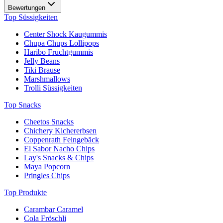
Bewertungen
Top Süssigkeiten
Center Shock Kaugummis
Chupa Chups Lollipops
Haribo Fruchtgummis
Jelly Beans
Tiki Brause
Marshmallows
Trolli Süssigkeiten
Top Snacks
Cheetos Snacks
Chichery Kichererbsen
Coppenrath Feingebäck
El Sabor Nacho Chips
Lay's Snacks & Chips
Maya Popcorn
Pringles Chips
Top Produkte
Carambar Caramel
Cola Fröschli