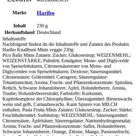
Haribo
Marke
Inhalt
230
g
Herkunftsland
Deutschland
Inhaltsstoffe
Nachfolgend findest du die Inhaltsstoffe und Zutaten des Produkts
Haribo Knallbunt Minis veggie 230g
:
Pico Balla Minis Zutaten: Zucker; Glukosesirup;
WEIZENMEHL
;
WEIZENST
ÄRKE; Palmfett; Emulgator: Mono- und Diglyceride
von Speisefettsäuren, Citronensäureester von Mono- und
Diglyceriden von Speisefettsäuren; Dextrose; Säuerungsmittel:
Citronensäure; Geliermittel: Carrageen; Säureregulator:
Trinatriumcitrat; Aroma; Frucht- und Pflanzenkonzentrate: Spirulina,
Rettich, Schwarze Johannisbeere, Apfel, Holunderbeere, Aronia,
Traube; Holunderbeerextrakt; Farbstoffe: Kurkumin,
Kupferkomplexe der Chlorophylline; Überzugsmittel: Bienenwachs
weiss und gelb, Carnaubawachs. Kann Spuren von
MILCH
enthalten. Pasta Frutta Minis Zutaten: Glukosesirup; Zucker; Stärke;
Feuchthaltemittel: Sorbitsirup;
WEIZENMEHL
; Säuerungsmittel:
Citronensäure, Äpfelsäure; Säureregulator: Natriumhydrogenmalat;
Aroma; Frucht- und Pflanzenkonzentrate: Saflor, Holunderbeere,
Schwarze Johannisbeere, Orange, Zitrone, Mango, Passionsfrucht,