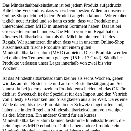
Das Mindesthaltbarkeitsdatum ist bei jedem Produkt aufgedruckt.
Bitte habe Verständnis, dass wir es beim besten Willen in unserem
Online-Shop nicht bei jedem Produkt angeben können. Wir erhalten
täglich neue Artikel und so kann es sein, dass wir Produkte mit
unterschiedlichen MHD in unserem Sortiment haben. Das ist bei
Grossverteilern nicht anders: Die Milch vorne im Regal hat ein
kürzeres Haltbarkeitsdatum als die Milch im hinteren Teil des
Regals. Wir garantieren dir aber, dass wir in unserem Online-Shop
ausschliesslich frische Produkte mit einem guten
Mindesthaltbarkeitsdatum (MHD) anbieten. Diese Produkte werden
bei optimalen Temperaturen gelagert (15 bis 17 Grad). Sämtliche
Produkte verlassen unser Lager innerhalb von zwei bis vier
Wochen.
Ist das Mindesthaltbarkeitsdatum kleiner als sechs Wochen, geben
wir das auf der Bestellseite und auf der Bestellbestätigung an. So
kannst du bei jedem einzelnen Produkt entscheiden, ob das OK für
dich ist. Sweets.ch ist der Spezialist für den Import und den Vertrieb
von Lifestyle-Getränken und Süssigkeiten aus aller Welt. Da es eine
Weile dauert, bis diese Produkte in der Schweiz eingetroffen sind,
haben sie in der Regel ein Mindesthaltbarkeitsdatum von weniger
als drei Monaten. Ein anderer Grund für ein kurzes
Mindesthaltbarkeitsdatum können bestimmte Inhaltsstoffe sein, die
kein längeres MHD erlauben. Dafür haben andere Produkte ein
Mindesthaltbarkeitsdatum von zwei Jahren und mehr.