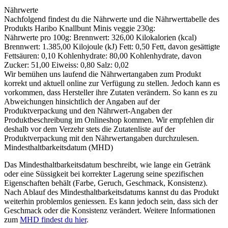
Nährwerte
Nachfolgend findest du die Nährwerte und die Nährwerttabelle des
Produkts
Haribo Knallbunt Minis veggie 230g
:
Nährwerte pro 100g: Brennwert: 326,00 Kilokalorien (kcal)
Brennwert: 1.385,00 Kilojoule (kJ) Fett: 0,50 Fett, davon gesättigte
Fettsäuren: 0,10 Kohlenhydrate: 80,00 Kohlenhydrate, davon
Zucker: 51,00 Eiweiss: 0,80 Salz: 0,02
Wir bemühen uns laufend die Nährwertangaben zum Produkt
korrekt und aktuell online zur Verfügung zu stellen. Jedoch kann es
vorkommen, dass Hersteller ihre Zutaten verändern. So kann es zu
Abweichungen hinsichtlich der Angaben auf der
Produktverpackung und den Nährwert-Angaben der
Produktbeschreibung im Onlineshop kommen. Wir empfehlen dir
deshalb vor dem Verzehr stets die Zutatenliste auf der
Produktverpackung mit den Nährwertangaben durchzulesen.
Mindesthaltbarkeitsdatum (MHD)
Das Mindesthaltbarkeitsdatum beschreibt, wie lange ein Getränk
oder eine Süssigkeit bei korrekter Lagerung seine spezifischen
Eigenschaften behält (Farbe, Geruch, Geschmack, Konsistenz).
Nach Ablauf des Mindesthaltbarkeitsdatums kannst du das Produkt
weiterhin problemlos geniessen. Es kann jedoch sein, dass sich der
Geschmack oder die Konsistenz verändert. Weitere Informationen
zum
MHD findest du hier
.