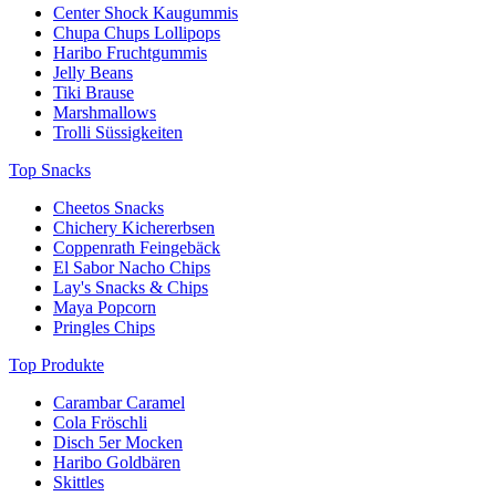
Center Shock Kaugummis
Chupa Chups Lollipops
Haribo Fruchtgummis
Jelly Beans
Tiki Brause
Marshmallows
Trolli Süssigkeiten
Top Snacks
Cheetos Snacks
Chichery Kichererbsen
Coppenrath Feingebäck
El Sabor Nacho Chips
Lay's Snacks & Chips
Maya Popcorn
Pringles Chips
Top Produkte
Carambar Caramel
Cola Fröschli
Disch 5er Mocken
Haribo Goldbären
Skittles