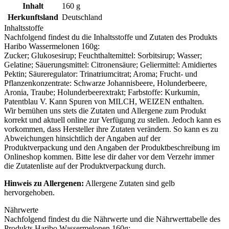
Inhalt
160
g
Herkunftsland
Deutschland
Inhaltsstoffe
Nachfolgend findest du die Inhaltsstoffe und Zutaten des Produkts
Haribo Wassermelonen 160g
:
Zucker; Glukosesirup; Feuchthaltemittel: Sorbitsirup; Wasser;
Gelatine; Säuerungsmittel: Citronensäure; Geliermittel: Amidiertes
Pektin; Säureregulator: Trinatriumcitrat; Aroma; Frucht- und
Pflanzenkonzentrate: Schwarze Johannisbeere, Holunderbeere,
Aronia, Traube; Holunderbeerextrakt; Farbstoffe: Kurkumin,
Patentblau V. Kann Spuren von
MILCH
,
WEIZEN
enthalten.
Wir bemühen uns stets die Zutaten und Allergene zum Produkt
korrekt und aktuell online zur Verfügung zu stellen. Jedoch kann es
vorkommen, dass Hersteller ihre Zutaten verändern. So kann es zu
Abweichungen hinsichtlich der Angaben auf der
Produktverpackung und den Angaben der Produktbeschreibung im
Onlineshop kommen. Bitte lese dir daher vor dem Verzehr immer
die Zutatenliste auf der Produktverpackung durch.
Hinweis zu Allergenen:
Allergene Zutaten sind
gelb
hervorgehoben
.
Nährwerte
Nachfolgend findest du die Nährwerte und die Nährwerttabelle des
Produkts
Haribo Wassermelonen 160g
: