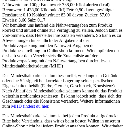
Nährwerte pro 100g: Brennwert: 338,00 Kilokalorien (kcal)
Brennwert: 1.438,00 Kilojoule (kJ) Fett: 0,50 davon gesättigte
Fettsäuren: 0,10 Kohlenhydrate: 83,00 davon Zucker: 57,00
Eiweiss: 3,60 Salz: 0,17
Wir bemühen uns laufend die Nährwertangaben zum Produkt
korrekt und aktuell online zur Verfügung zu stellen. Jedoch kann es
vorkommen, dass Hersteller ihre Zutaten verändern. So kann es zu
Abweichungen hinsichtlich der Angaben auf der
Produktverpackung und den Nährwert-Angaben der
Produktbeschreibung im Onlineshop kommen. Wir empfehlen dir
deshalb vor dem Verzehr stets die Zutatenliste auf der
Produktverpackung mit den Nährwertangaben durchzulesen.
Mindesthaltbarkeitsdatum (MHD)
Das Mindesthaltbarkeitsdatum beschreibt, wie lange ein Getränk
oder eine Süssigkeit bei korrekter Lagerung seine spezifischen
Eigenschaften behält (Farbe, Geruch, Geschmack, Konsistenz).
Nach Ablauf des Mindesthaltbarkeitsdatums kannst du das Produkt
weiterhin problemlos geniessen. Es kann jedoch sein, dass sich der
Geschmack oder die Konsistenz verändert. Weitere Informationen
zum
MHD findest du hier
.
Das Mindesthaltbarkeitsdatum ist bei jedem Produkt aufgedruckt.
Bitte habe Verständnis, dass wir es beim besten Willen in unserem
Online-Shop nicht bei jedem Produkt angeben können. Wir erhalten