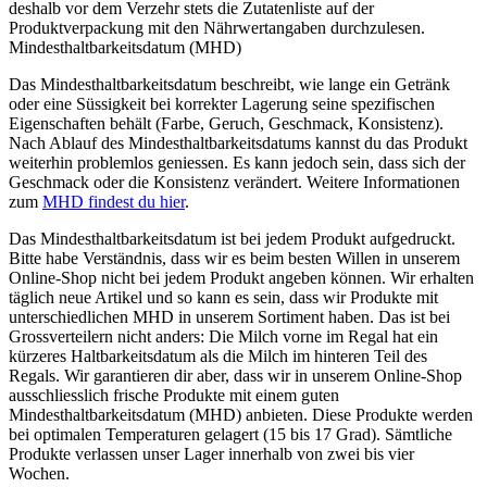
deshalb vor dem Verzehr stets die Zutatenliste auf der
Produktverpackung mit den Nährwertangaben durchzulesen.
Mindesthaltbarkeitsdatum (MHD)
Das Mindesthaltbarkeitsdatum beschreibt, wie lange ein Getränk
oder eine Süssigkeit bei korrekter Lagerung seine spezifischen
Eigenschaften behält (Farbe, Geruch, Geschmack, Konsistenz).
Nach Ablauf des Mindesthaltbarkeitsdatums kannst du das Produkt
weiterhin problemlos geniessen. Es kann jedoch sein, dass sich der
Geschmack oder die Konsistenz verändert. Weitere Informationen
zum
MHD findest du hier
.
Das Mindesthaltbarkeitsdatum ist bei jedem Produkt aufgedruckt.
Bitte habe Verständnis, dass wir es beim besten Willen in unserem
Online-Shop nicht bei jedem Produkt angeben können. Wir erhalten
täglich neue Artikel und so kann es sein, dass wir Produkte mit
unterschiedlichen MHD in unserem Sortiment haben. Das ist bei
Grossverteilern nicht anders: Die Milch vorne im Regal hat ein
kürzeres Haltbarkeitsdatum als die Milch im hinteren Teil des
Regals. Wir garantieren dir aber, dass wir in unserem Online-Shop
ausschliesslich frische Produkte mit einem guten
Mindesthaltbarkeitsdatum (MHD) anbieten. Diese Produkte werden
bei optimalen Temperaturen gelagert (15 bis 17 Grad). Sämtliche
Produkte verlassen unser Lager innerhalb von zwei bis vier
Wochen.