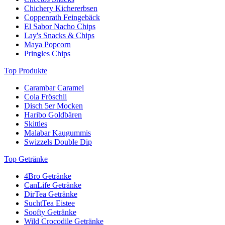
Chichery Kichererbsen
Coppenrath Feingebäck
El Sabor Nacho Chips
Lay's Snacks & Chips
Maya Popcorn
Pringles Chips
Top Produkte
Carambar Caramel
Cola Fröschli
Disch 5er Mocken
Haribo Goldbären
Skittles
Malabar Kaugummis
Swizzels Double Dip
Top Getränke
4Bro Getränke
CanLife Getränke
DirTea Getränke
SuchtTea Eistee
Soofty Getränke
Wild Crocodile Getränke