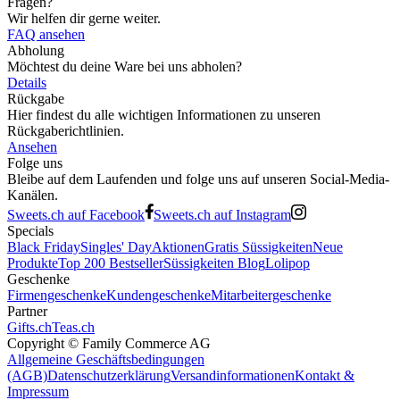
Fragen?
Wir helfen dir gerne weiter.
FAQ ansehen
Abholung
Möchtest du deine Ware bei uns abholen?
Details
Rückgabe
Hier findest du alle wichtigen Informationen zu unseren
Rückgaberichtlinien.
Ansehen
Folge uns
Bleibe auf dem Laufenden und folge uns auf unseren Social-Media-
Kanälen.
Sweets.ch auf Facebook
Sweets.ch auf Instagram
Specials
Black Friday
Singles' Day
Aktionen
Gratis Süssigkeiten
Neue
Produkte
Top 200 Bestseller
Süssigkeiten Blog
Lolipop
Geschenke
Firmengeschenke
Kundengeschenke
Mitarbeitergeschenke
Partner
Gifts.ch
Teas.ch
Copyright ©
Family Commerce AG
Allgemeine Geschäftsbedingungen
(AGB)
Datenschutzerklärung
Versandinformationen
Kontakt &
Impressum