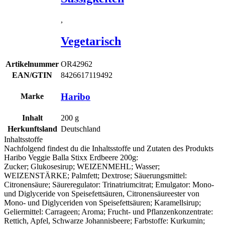
,
Vegetarisch
Artikelnummer
OR42962
EAN/GTIN
8426617119492
Haribo
Marke
Inhalt
200
g
Herkunftsland
Deutschland
Inhaltsstoffe
Nachfolgend findest du die Inhaltsstoffe und Zutaten des Produkts
Haribo Veggie Balla Stixx Erdbeere 200g
:
Zucker; Glukosesirup;
WEIZENMEHL
; Wasser;
WEIZENST
ÄRKE; Palmfett; Dextrose; Säuerungsmittel:
Citronensäure; Säureregulator: Trinatriumcitrat; Emulgator: Mono-
und Diglyceride von Speisefettsäuren, Citronensäureester von
Mono- und Diglyceriden von Speisefettsäuren; Karamellsirup;
Geliermittel: Carrageen; Aroma; Frucht- und Pflanzenkonzentrate:
Rettich, Apfel, Schwarze Johannisbeere; Farbstoffe: Kurkumin;