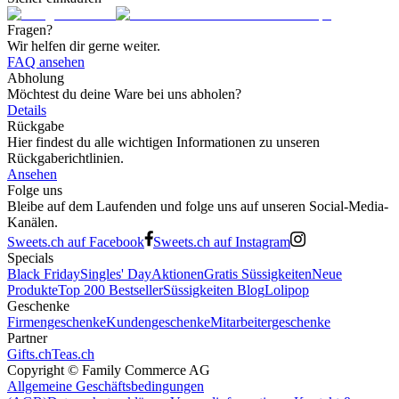
Fragen?
Wir helfen dir gerne weiter.
FAQ ansehen
Abholung
Möchtest du deine Ware bei uns abholen?
Details
Rückgabe
Hier findest du alle wichtigen Informationen zu unseren
Rückgaberichtlinien.
Ansehen
Folge uns
Bleibe auf dem Laufenden und folge uns auf unseren Social-Media-
Kanälen.
Sweets.ch auf Facebook
Sweets.ch auf Instagram
Specials
Black Friday
Singles' Day
Aktionen
Gratis Süssigkeiten
Neue
Produkte
Top 200 Bestseller
Süssigkeiten Blog
Lolipop
Geschenke
Firmengeschenke
Kundengeschenke
Mitarbeitergeschenke
Partner
Gifts.ch
Teas.ch
Copyright ©
Family Commerce AG
Allgemeine Geschäftsbedingungen