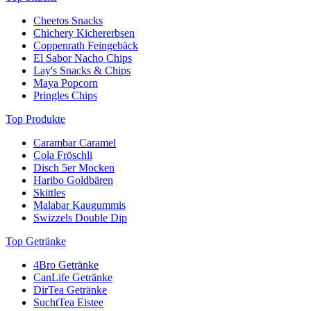
Cheetos Snacks
Chichery Kichererbsen
Coppenrath Feingebäck
El Sabor Nacho Chips
Lay's Snacks & Chips
Maya Popcorn
Pringles Chips
Top Produkte
Carambar Caramel
Cola Fröschli
Disch 5er Mocken
Haribo Goldbären
Skittles
Malabar Kaugummis
Swizzels Double Dip
Top Getränke
4Bro Getränke
CanLife Getränke
DirTea Getränke
SuchtTea Eistee