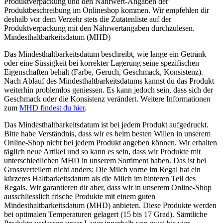
Produktverpackung und den Nährwert-Angaben der
Produktbeschreibung im Onlineshop kommen. Wir empfehlen dir
deshalb vor dem Verzehr stets die Zutatenliste auf der
Produktverpackung mit den Nährwertangaben durchzulesen.
Mindesthaltbarkeitsdatum (MHD)
Das Mindesthaltbarkeitsdatum beschreibt, wie lange ein Getränk
oder eine Süssigkeit bei korrekter Lagerung seine spezifischen
Eigenschaften behält (Farbe, Geruch, Geschmack, Konsistenz).
Nach Ablauf des Mindesthaltbarkeitsdatums kannst du das Produkt
weiterhin problemlos geniessen. Es kann jedoch sein, dass sich der
Geschmack oder die Konsistenz verändert. Weitere Informationen
zum
MHD findest du hier
.
Das Mindesthaltbarkeitsdatum ist bei jedem Produkt aufgedruckt.
Bitte habe Verständnis, dass wir es beim besten Willen in unserem
Online-Shop nicht bei jedem Produkt angeben können. Wir erhalten
täglich neue Artikel und so kann es sein, dass wir Produkte mit
unterschiedlichen MHD in unserem Sortiment haben. Das ist bei
Grossverteilern nicht anders: Die Milch vorne im Regal hat ein
kürzeres Haltbarkeitsdatum als die Milch im hinteren Teil des
Regals. Wir garantieren dir aber, dass wir in unserem Online-Shop
ausschliesslich frische Produkte mit einem guten
Mindesthaltbarkeitsdatum (MHD) anbieten. Diese Produkte werden
bei optimalen Temperaturen gelagert (15 bis 17 Grad). Sämtliche