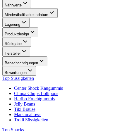
Nährwerte
Mindesthaltbarkeitsdatum
Lagerung
Produktdesign
Rückgabe
Hersteller
Benachrichtigungen
Bewertungen
Top Süssigkeiten
Center Shock Kaugummis
Chupa Chups Lollipops
Haribo Fruchtgummis
Jelly Beans
Tiki Brause
Marshmallows
Trolli Süssigkeiten
Top Snacks