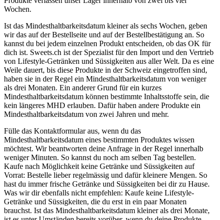
Produkte verlassen unser Lager innerhalb von zwei bis vier
Wochen.
Ist das Mindesthaltbarkeitsdatum kleiner als sechs Wochen, geben
wir das auf der Bestellseite und auf der Bestellbestätigung an. So
kannst du bei jedem einzelnen Produkt entscheiden, ob das OK für
dich ist. Sweets.ch ist der Spezialist für den Import und den Vertrieb
von Lifestyle-Getränken und Süssigkeiten aus aller Welt. Da es eine
Weile dauert, bis diese Produkte in der Schweiz eingetroffen sind,
haben sie in der Regel ein Mindesthaltbarkeitsdatum von weniger
als drei Monaten. Ein anderer Grund für ein kurzes
Mindesthaltbarkeitsdatum können bestimmte Inhaltsstoffe sein, die
kein längeres MHD erlauben. Dafür haben andere Produkte ein
Mindesthaltbarkeitsdatum von zwei Jahren und mehr.
Fülle das Kontaktformular aus, wenn du das
Mindesthaltbarkeitsdatum eines bestimmten Produktes wissen
möchtest. Wir beantworten deine Anfrage in der Regel innerhalb
weniger Minuten. So kannst du noch am selben Tag bestellen.
Kaufe nach Möglichkeit keine Getränke und Süssigkeiten auf
Vorrat: Bestelle lieber regelmässig und dafür kleinere Mengen. So
hast du immer frische Getränke und Süssigkeiten bei dir zu Hause.
Was wir dir ebenfalls nicht empfehlen: Kaufe keine Lifestyle-
Getränke und Süssigkeiten, die du erst in ein paar Monaten
brauchst. Ist das Mindesthaltbarkeitsdatum kleiner als drei Monate,
ist es unter Umständen bereits vorüber, wenn du deine Produkte