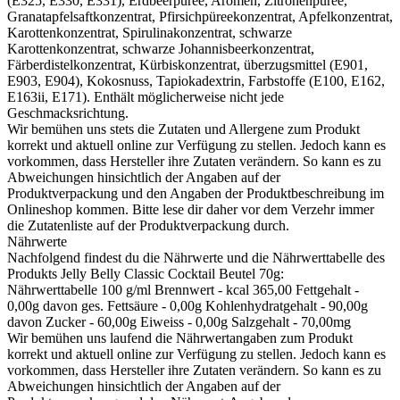
(E325, E330, E331), Erdbeerpüree, Aromen, Zitronenpüree,
Granatapfelsaftkonzentrat, Pfirsichpüreekonzentrat, Apfelkonzentrat,
Karottenkonzentrat, Spirulinakonzentrat, schwarze
Karottenkonzentrat, schwarze Johannisbeerkonzentrat,
Färberdistelkonzentrat, Kürbiskonzentrat, überzugsmittel (E901,
E903, E904), Kokosnuss, Tapiokadextrin, Farbstoffe (E100, E162,
E163ii, E171). Enthält möglicherweise nicht jede
Geschmacksrichtung.
Wir bemühen uns stets die Zutaten und Allergene zum Produkt
korrekt und aktuell online zur Verfügung zu stellen. Jedoch kann es
vorkommen, dass Hersteller ihre Zutaten verändern. So kann es zu
Abweichungen hinsichtlich der Angaben auf der
Produktverpackung und den Angaben der Produktbeschreibung im
Onlineshop kommen. Bitte lese dir daher vor dem Verzehr immer
die Zutatenliste auf der Produktverpackung durch.
Nährwerte
Nachfolgend findest du die Nährwerte und die Nährwerttabelle des
Produkts
Jelly Belly Classic Cocktail Beutel 70g
:
Nährwerttabelle 100 g/ml Brennwert - kcal 365,00 Fettgehalt -
0,00g davon ges. Fettsäure - 0,00g Kohlenhydratgehalt - 90,00g
davon Zucker - 60,00g Eiweiss - 0,00g Salzgehalt - 70,00mg
Wir bemühen uns laufend die Nährwertangaben zum Produkt
korrekt und aktuell online zur Verfügung zu stellen. Jedoch kann es
vorkommen, dass Hersteller ihre Zutaten verändern. So kann es zu
Abweichungen hinsichtlich der Angaben auf der