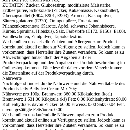
ZUTATEN: Zucker, Glukosesirup, modifizierte Maisstärke,
Erdbeerpüree, Schokolade (Zucker, Kakaomasse, Kakaobutter),
Überzugsmittel (E904, E901, E903), Aromen, Kakaopulver,
Säureregulatoren (E330), Orangenpüree, Frucht- und
Pflanzenkonzentrate (Karotte, Apfel, schwarze Johannisbeere,
Kürbis, Spirulina, Hibiskus), Salz, Farbstoffe (E172, E150a, E100),
Vanilleschoten, Zimtpulver, Tapiokadextrin.
Wir bemühen uns stets die Zutaten und Allergene zum Produkt
korrekt und aktuell online zur Verfügung zu stellen. Jedoch kann es
vorkommen, dass Hersteller ihre Zutaten verändern. So kann es zu
Abweichungen hinsichtlich der Angaben auf der
Produktverpackung und den Angaben der Produktbeschreibung im
Onlineshop kommen. Bitte lese dir daher vor dem Verzehr immer
die Zutatenliste auf der Produktverpackung durch.
Nährwerte
Nachfolgend findest du die Nährwerte und die Nährwerttabelle des
Produkts
Jelly Belly Ice Cream Mix 70g
:
Nährwerte pro 100g: Brennwert: 360.00 Kilokalorien (kcal)
Brennwert: 1.531.00 Kilojoule (kJ) Fett: 0.00 Kohlenhydrate: 90.00
Kohlenhydrate. davon Zucker: 66.00 Eiweiss: 0.00 Salz: 0.04 Fett.
davon gesättigte Fettsäuren: 0.00
Wir bemühen uns laufend die Nährwertangaben zum Produkt
korrekt und aktuell online zur Verfügung zu stellen. Jedoch kann es
vorkommen, dass Hersteller ihre Zutaten verändern. So kann es zu