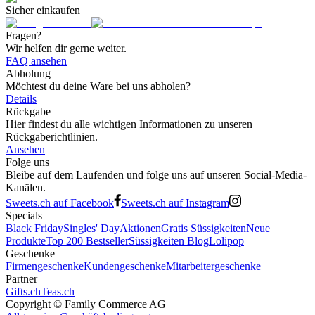
Sicher einkaufen
Fragen?
Wir helfen dir gerne weiter.
FAQ ansehen
Abholung
Möchtest du deine Ware bei uns abholen?
Details
Rückgabe
Hier findest du alle wichtigen Informationen zu unseren
Rückgaberichtlinien.
Ansehen
Folge uns
Bleibe auf dem Laufenden und folge uns auf unseren Social-Media-
Kanälen.
Sweets.ch auf Facebook
Sweets.ch auf Instagram
Specials
Black Friday
Singles' Day
Aktionen
Gratis Süssigkeiten
Neue
Produkte
Top 200 Bestseller
Süssigkeiten Blog
Lolipop
Geschenke
Firmengeschenke
Kundengeschenke
Mitarbeitergeschenke
Partner
Gifts.ch
Teas.ch
Copyright ©
Family Commerce AG