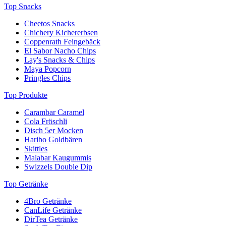
Top Snacks
Cheetos Snacks
Chichery Kichererbsen
Coppenrath Feingebäck
El Sabor Nacho Chips
Lay's Snacks & Chips
Maya Popcorn
Pringles Chips
Top Produkte
Carambar Caramel
Cola Fröschli
Disch 5er Mocken
Haribo Goldbären
Skittles
Malabar Kaugummis
Swizzels Double Dip
Top Getränke
4Bro Getränke
CanLife Getränke
DirTea Getränke