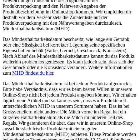
Abweichungen hinsichtlich der Angaben auf der
Produktverpackung und den Nährwert-Angaben der
Produktbeschreibung im Onlineshop kommen. Wir empfehlen dir
deshalb vor dem Verzehr stets die Zutatenliste auf der
Produktverpackung mit den Nährwertangaben durchzulesen.
Mindesthaltbarkeitsdatum (MHD)
Das Mindesthaltbarkeitsdatum beschreibt, wie lange ein Getränk
oder eine Süssigkeit bei korrekter Lagerung seine spezifischen
Eigenschaften behält (Farbe, Geruch, Geschmack, Konsistenz).
Nach Ablauf des Mindesthaltbarkeitsdatums kannst du das Produkt
weiterhin problemlos geniessen. Es kann jedoch sein, dass sich der
Geschmack oder die Konsistenz verändert. Weitere Informationen
zum
MHD findest du hier
.
Das Mindesthaltbarkeitsdatum ist bei jedem Produkt aufgedruckt.
Bitte habe Verständnis, dass wir es beim besten Willen in unserem
Online-Shop nicht bei jedem Produkt angeben können. Wir erhalten
täglich neue Artikel und so kann es sein, dass wir Produkte mit
unterschiedlichen MHD in unserem Sortiment haben. Das ist bei
Grossverteilern nicht anders: Die Milch vorne im Regal hat ein
kürzeres Haltbarkeitsdatum als die Milch im hinteren Teil des
Regals. Wir garantieren dir aber, dass wir in unserem Online-Shop
ausschliesslich frische Produkte mit einem guten
Mindesthaltbarkeitsdatum (MHD) anbieten. Diese Produkte werden
bei optimalen Temperaturen gelagert (15 bis 17 Grad). Sämtliche