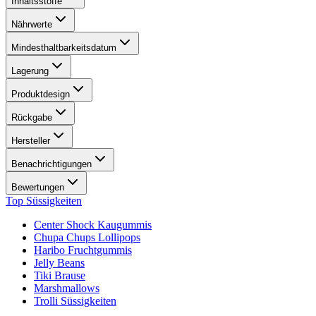
Inhaltsstoffe
Nährwerte
Mindesthaltbarkeitsdatum
Lagerung
Produktdesign
Rückgabe
Hersteller
Benachrichtigungen
Bewertungen
Top Süssigkeiten
Center Shock Kaugummis
Chupa Chups Lollipops
Haribo Fruchtgummis
Jelly Beans
Tiki Brause
Marshmallows
Trolli Süssigkeiten