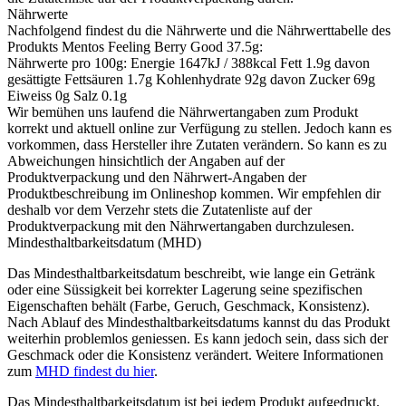
Nährwerte
Nachfolgend findest du die Nährwerte und die Nährwerttabelle des
Produkts
Mentos Feeling Berry Good 37.5g
:
Nährwerte pro 100g: Energie 1647kJ / 388kcal Fett 1.9g davon
gesättigte Fettsäuren 1.7g Kohlenhydrate 92g davon Zucker 69g
Eiweiss 0g Salz 0.1g
Wir bemühen uns laufend die Nährwertangaben zum Produkt
korrekt und aktuell online zur Verfügung zu stellen. Jedoch kann es
vorkommen, dass Hersteller ihre Zutaten verändern. So kann es zu
Abweichungen hinsichtlich der Angaben auf der
Produktverpackung und den Nährwert-Angaben der
Produktbeschreibung im Onlineshop kommen. Wir empfehlen dir
deshalb vor dem Verzehr stets die Zutatenliste auf der
Produktverpackung mit den Nährwertangaben durchzulesen.
Mindesthaltbarkeitsdatum (MHD)
Das Mindesthaltbarkeitsdatum beschreibt, wie lange ein Getränk
oder eine Süssigkeit bei korrekter Lagerung seine spezifischen
Eigenschaften behält (Farbe, Geruch, Geschmack, Konsistenz).
Nach Ablauf des Mindesthaltbarkeitsdatums kannst du das Produkt
weiterhin problemlos geniessen. Es kann jedoch sein, dass sich der
Geschmack oder die Konsistenz verändert. Weitere Informationen
zum
MHD findest du hier
.
Das Mindesthaltbarkeitsdatum ist bei jedem Produkt aufgedruckt.