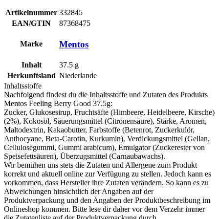
Artikelnummer
332845
EAN/GTIN
87368475
Mentos
Marke
Inhalt
37.5
g
Herkunftsland
Niederlande
Inhaltsstoffe
Nachfolgend findest du die Inhaltsstoffe und Zutaten des Produkts
Mentos Feeling Berry Good 37.5g
:
Zucker, Glukosesirup, Fruchtsäfte (Himbeere, Heidelbeere, Kirsche)
(2%), Kokosöl, Säuerungsmittel (Citronensäure), Stärke, Aromen,
Maltodextrin, Kakaobutter, Farbstoffe (Betenrot, Zuckerkulör,
Anthocyane, Beta-Carotin, Kurkumin), Verdickungsmittel (Gellan,
Cellulosegummi, Gummi arabicum), Emulgator (Zuckerester von
Speisefettsäuren), Überzugsmittel (Carnaubawachs).
Wir bemühen uns stets die Zutaten und Allergene zum Produkt
korrekt und aktuell online zur Verfügung zu stellen. Jedoch kann es
vorkommen, dass Hersteller ihre Zutaten verändern. So kann es zu
Abweichungen hinsichtlich der Angaben auf der
Produktverpackung und den Angaben der Produktbeschreibung im
Onlineshop kommen. Bitte lese dir daher vor dem Verzehr immer
die Zutatenliste auf der Produktverpackung durch.