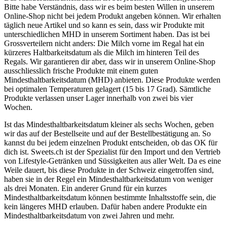
Bitte habe Verständnis, dass wir es beim besten Willen in unserem
Online-Shop nicht bei jedem Produkt angeben können. Wir erhalten
täglich neue Artikel und so kann es sein, dass wir Produkte mit
unterschiedlichen MHD in unserem Sortiment haben. Das ist bei
Grossverteilern nicht anders: Die Milch vorne im Regal hat ein
kürzeres Haltbarkeitsdatum als die Milch im hinteren Teil des
Regals. Wir garantieren dir aber, dass wir in unserem Online-Shop
ausschliesslich frische Produkte mit einem guten
Mindesthaltbarkeitsdatum (MHD) anbieten. Diese Produkte werden
bei optimalen Temperaturen gelagert (15 bis 17 Grad). Sämtliche
Produkte verlassen unser Lager innerhalb von zwei bis vier
Wochen.
Ist das Mindesthaltbarkeitsdatum kleiner als sechs Wochen, geben
wir das auf der Bestellseite und auf der Bestellbestätigung an. So
kannst du bei jedem einzelnen Produkt entscheiden, ob das OK für
dich ist. Sweets.ch ist der Spezialist für den Import und den Vertrieb
von Lifestyle-Getränken und Süssigkeiten aus aller Welt. Da es eine
Weile dauert, bis diese Produkte in der Schweiz eingetroffen sind,
haben sie in der Regel ein Mindesthaltbarkeitsdatum von weniger
als drei Monaten. Ein anderer Grund für ein kurzes
Mindesthaltbarkeitsdatum können bestimmte Inhaltsstoffe sein, die
kein längeres MHD erlauben. Dafür haben andere Produkte ein
Mindesthaltbarkeitsdatum von zwei Jahren und mehr.