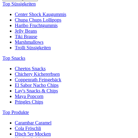
Top Süssigkeiten
Center Shock Kaugummis
Chupa Chups Lollipops
Haribo Fruchtgummis
Jelly Beans
Tiki Brause
Marshmallows
Trolli Süssigkeiten
Top Snacks
Cheetos Snacks
Chichery Kichererbsen
Coppenrath Feingebäck
El Sabor Nacho Chips
Lay's Snacks & Chips
Maya Popcorn
Pringles Chips
Top Produkte
Carambar Caramel
Cola Fröschli
Disch 5er Mocken