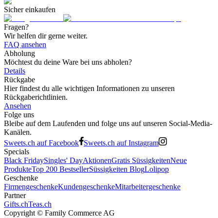
Sicher einkaufen
Fragen?
Wir helfen dir gerne weiter.
FAQ ansehen
Abholung
Möchtest du deine Ware bei uns abholen?
Details
Rückgabe
Hier findest du alle wichtigen Informationen zu unseren
Rückgaberichtlinien.
Ansehen
Folge uns
Bleibe auf dem Laufenden und folge uns auf unseren Social-Media-
Kanälen.
Sweets.ch auf Facebook
Sweets.ch auf Instagram
Specials
Black Friday
Singles' Day
Aktionen
Gratis Süssigkeiten
Neue
Produkte
Top 200 Bestseller
Süssigkeiten Blog
Lolipop
Geschenke
Firmengeschenke
Kundengeschenke
Mitarbeitergeschenke
Partner
Gifts.ch
Teas.ch
Copyright ©
Family Commerce AG