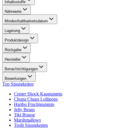
Inhaltsstoffe
Nährwerte
Mindesthaltbarkeitsdatum
Lagerung
Produktdesign
Rückgabe
Hersteller
Benachrichtigungen
Bewertungen
Top Süssigkeiten
Center Shock Kaugummis
Chupa Chups Lollipops
Haribo Fruchtgummis
Jelly Beans
Tiki Brause
Marshmallows
Trolli Süssigkeiten