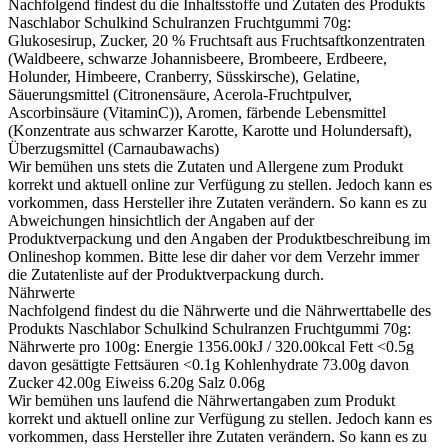
Nachfolgend findest du die Inhaltsstoffe und Zutaten des Produkts
Naschlabor Schulkind Schulranzen Fruchtgummi 70g
:
Glukosesirup, Zucker, 20 % Fruchtsaft aus Fruchtsaftkonzentraten
(Waldbeere, schwarze Johannisbeere, Brombeere, Erdbeere,
Holunder, Himbeere, Cranberry, Süsskirsche), Gelatine,
Säuerungsmittel (Citronensäure, Acerola-Fruchtpulver,
Ascorbinsäure (VitaminC)), Aromen, färbende Lebensmittel
(Konzentrate aus schwarzer Karotte, Karotte und Holundersaft),
Überzugsmittel (Carnaubawachs)
Wir bemühen uns stets die Zutaten und Allergene zum Produkt
korrekt und aktuell online zur Verfügung zu stellen. Jedoch kann es
vorkommen, dass Hersteller ihre Zutaten verändern. So kann es zu
Abweichungen hinsichtlich der Angaben auf der
Produktverpackung und den Angaben der Produktbeschreibung im
Onlineshop kommen. Bitte lese dir daher vor dem Verzehr immer
die Zutatenliste auf der Produktverpackung durch.
Nährwerte
Nachfolgend findest du die Nährwerte und die Nährwerttabelle des
Produkts
Naschlabor Schulkind Schulranzen Fruchtgummi 70g
:
Nährwerte pro 100g: Energie 1356.00kJ / 320.00kcal Fett <0.5g
davon gesättigte Fettsäuren <0.1g Kohlenhydrate 73.00g davon
Zucker 42.00g Eiweiss 6.20g Salz 0.06g
Wir bemühen uns laufend die Nährwertangaben zum Produkt
korrekt und aktuell online zur Verfügung zu stellen. Jedoch kann es
vorkommen, dass Hersteller ihre Zutaten verändern. So kann es zu