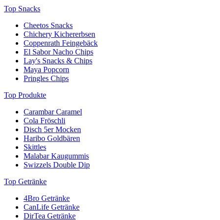
Top Snacks
Cheetos Snacks
Chichery Kichererbsen
Coppenrath Feingebäck
El Sabor Nacho Chips
Lay's Snacks & Chips
Maya Popcorn
Pringles Chips
Top Produkte
Carambar Caramel
Cola Fröschli
Disch 5er Mocken
Haribo Goldbären
Skittles
Malabar Kaugummis
Swizzels Double Dip
Top Getränke
4Bro Getränke
CanLife Getränke
DirTea Getränke