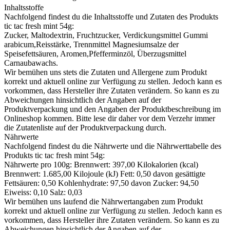
Inhaltsstoffe
Nachfolgend findest du die Inhaltsstoffe und Zutaten des Produkts
tic tac fresh mint 54g
:
Zucker, Maltodextrin, Fruchtzucker, Verdickungsmittel Gummi
arabicum,Reisstärke, Trennmittel Magnesiumsalze der
Speisefettsäuren, Aromen,Pfefferminzöl, Überzugsmittel
Carnaubawachs.
Wir bemühen uns stets die Zutaten und Allergene zum Produkt
korrekt und aktuell online zur Verfügung zu stellen. Jedoch kann es
vorkommen, dass Hersteller ihre Zutaten verändern. So kann es zu
Abweichungen hinsichtlich der Angaben auf der
Produktverpackung und den Angaben der Produktbeschreibung im
Onlineshop kommen. Bitte lese dir daher vor dem Verzehr immer
die Zutatenliste auf der Produktverpackung durch.
Nährwerte
Nachfolgend findest du die Nährwerte und die Nährwerttabelle des
Produkts
tic tac fresh mint 54g
:
Nährwerte pro 100g: Brennwert: 397,00 Kilokalorien (kcal)
Brennwert: 1.685,00 Kilojoule (kJ) Fett: 0,50 davon gesättigte
Fettsäuren: 0,50 Kohlenhydrate: 97,50 davon Zucker: 94,50
Eiweiss: 0,10 Salz: 0,03
Wir bemühen uns laufend die Nährwertangaben zum Produkt
korrekt und aktuell online zur Verfügung zu stellen. Jedoch kann es
vorkommen, dass Hersteller ihre Zutaten verändern. So kann es zu
Abweichungen hinsichtlich der Angaben auf der