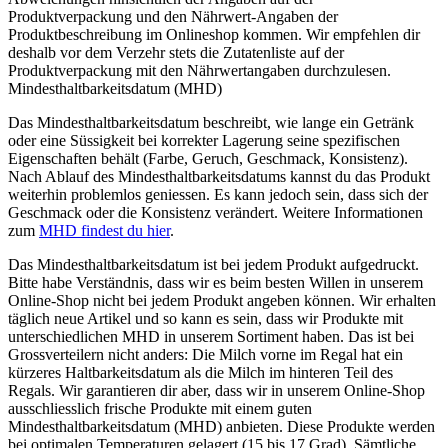
Produktverpackung und den Nährwert-Angaben der
Produktbeschreibung im Onlineshop kommen. Wir empfehlen dir
deshalb vor dem Verzehr stets die Zutatenliste auf der
Produktverpackung mit den Nährwertangaben durchzulesen.
Mindesthaltbarkeitsdatum (MHD)
Das Mindesthaltbarkeitsdatum beschreibt, wie lange ein Getränk
oder eine Süssigkeit bei korrekter Lagerung seine spezifischen
Eigenschaften behält (Farbe, Geruch, Geschmack, Konsistenz).
Nach Ablauf des Mindesthaltbarkeitsdatums kannst du das Produkt
weiterhin problemlos geniessen. Es kann jedoch sein, dass sich der
Geschmack oder die Konsistenz verändert. Weitere Informationen
zum
MHD findest du hier
.
Das Mindesthaltbarkeitsdatum ist bei jedem Produkt aufgedruckt.
Bitte habe Verständnis, dass wir es beim besten Willen in unserem
Online-Shop nicht bei jedem Produkt angeben können. Wir erhalten
täglich neue Artikel und so kann es sein, dass wir Produkte mit
unterschiedlichen MHD in unserem Sortiment haben. Das ist bei
Grossverteilern nicht anders: Die Milch vorne im Regal hat ein
kürzeres Haltbarkeitsdatum als die Milch im hinteren Teil des
Regals. Wir garantieren dir aber, dass wir in unserem Online-Shop
ausschliesslich frische Produkte mit einem guten
Mindesthaltbarkeitsdatum (MHD) anbieten. Diese Produkte werden
bei optimalen Temperaturen gelagert (15 bis 17 Grad). Sämtliche