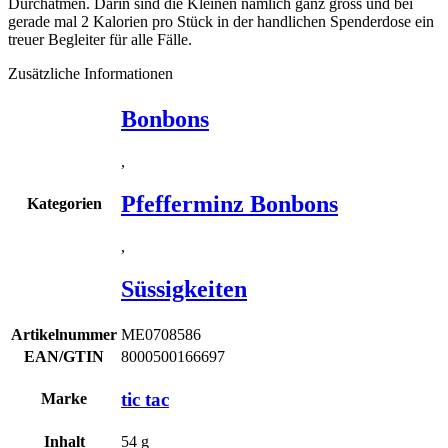
Durchatmen. Darin sind die Kleinen nämlich ganz gross und bei
gerade mal 2 Kalorien pro Stück in der handlichen Spenderdose ein
treuer Begleiter für alle Fälle.
Zusätzliche Informationen
Bonbons
,
Pfefferminz Bonbons
Kategorien
,
Süssigkeiten
Artikelnummer
ME0708586
EAN/GTIN
8000500166697
tic tac
Marke
Inhalt
54
g