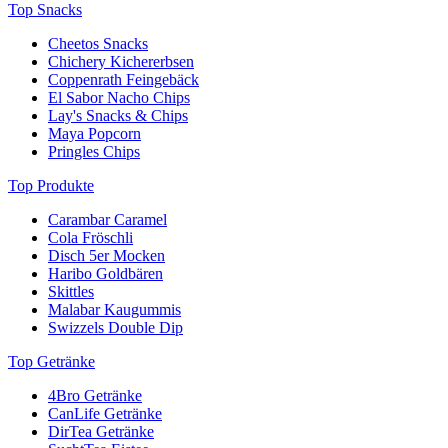
Top Snacks
Cheetos Snacks
Chichery Kichererbsen
Coppenrath Feingebäck
El Sabor Nacho Chips
Lay's Snacks & Chips
Maya Popcorn
Pringles Chips
Top Produkte
Carambar Caramel
Cola Fröschli
Disch 5er Mocken
Haribo Goldbären
Skittles
Malabar Kaugummis
Swizzels Double Dip
Top Getränke
4Bro Getränke
CanLife Getränke
DirTea Getränke