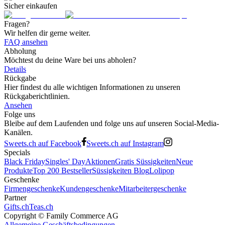
Sicher einkaufen
Fragen?
Wir helfen dir gerne weiter.
FAQ ansehen
Abholung
Möchtest du deine Ware bei uns abholen?
Details
Rückgabe
Hier findest du alle wichtigen Informationen zu unseren
Rückgaberichtlinien.
Ansehen
Folge uns
Bleibe auf dem Laufenden und folge uns auf unseren Social-Media-
Kanälen.
Sweets.ch auf Facebook
Sweets.ch auf Instagram
Specials
Black Friday
Singles' Day
Aktionen
Gratis Süssigkeiten
Neue
Produkte
Top 200 Bestseller
Süssigkeiten Blog
Lolipop
Geschenke
Firmengeschenke
Kundengeschenke
Mitarbeitergeschenke
Partner
Gifts.ch
Teas.ch
Copyright ©
Family Commerce AG
Allgemeine Geschäftsbedingungen