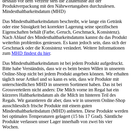
deshalb vor dem Verzehr stets die Zutatenliste auf der
Produktverpackung mit den Nährwertangaben durchzulesen.
Mindesthaltbarkeitsdatum (MHD)
Das Mindesthaltbarkeitsdatum beschreibt, wie lange ein Getränk
oder eine Süssigkeit bei korrekter Lagerung seine spezifischen
Eigenschaften behält (Farbe, Geruch, Geschmack, Konsistenz).
Nach Ablauf des Mindesthaltbarkeitsdatums kannst du das Produkt
weiterhin problemlos geniessen. Es kann jedoch sein, dass sich der
Geschmack oder die Konsistenz verändert. Weitere Informationen
zum
MHD findest du hier
.
Das Mindesthaltbarkeitsdatum ist bei jedem Produkt aufgedruckt.
Bitte habe Verständnis, dass wir es beim besten Willen in unserem
Online-Shop nicht bei jedem Produkt angeben können. Wir erhalten
täglich neue Artikel und so kann es sein, dass wir Produkte mit
unterschiedlichen MHD in unserem Sortiment haben. Das ist bei
Grossverteilern nicht anders: Die Milch vorne im Regal hat ein
kürzeres Haltbarkeitsdatum als die Milch im hinteren Teil des
Regals. Wir garantieren dir aber, dass wir in unserem Online-Shop
ausschliesslich frische Produkte mit einem guten
Mindesthaltbarkeitsdatum (MHD) anbieten. Diese Produkte werden
bei optimalen Temperaturen gelagert (15 bis 17 Grad). Sämtliche
Produkte verlassen unser Lager innerhalb von zwei bis vier
Wochen.