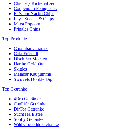
Chichery Kichererbsen
Coppenrath Feingebäck
El Sabor Nacho Chips
Lay's Snacks & Chips
Maya Popcorn
Pringles Chips
Top Produkte
Carambar Caramel
Cola Fröschli
Disch 5er Mocken
Haribo Goldbären
Skittles
Malabar Kaugummis
Swizzels Double Dip
Top Getränke
4Bro Getränke
CanLife Getränke
DirTea Getränke
SuchtTea Eistee
Soofty Getränke
Wild Crocodile Getränke