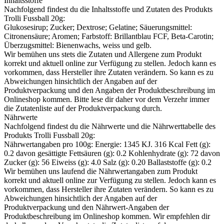
Inhaltsstoffe
Nachfolgend findest du die Inhaltsstoffe und Zutaten des Produkts
Trolli Fussball 20g
:
Glukosesirup; Zucker; Dextrose; Gelatine; Säuerungsmittel:
Citronensäure; Aromen; Farbstoff: Brillantblau FCF, Beta-Carotin;
Überzugsmittel: Bienenwachs, weiss und gelb.
Wir bemühen uns stets die Zutaten und Allergene zum Produkt
korrekt und aktuell online zur Verfügung zu stellen. Jedoch kann es
vorkommen, dass Hersteller ihre Zutaten verändern. So kann es zu
Abweichungen hinsichtlich der Angaben auf der
Produktverpackung und den Angaben der Produktbeschreibung im
Onlineshop kommen. Bitte lese dir daher vor dem Verzehr immer
die Zutatenliste auf der Produktverpackung durch.
Nährwerte
Nachfolgend findest du die Nährwerte und die Nährwerttabelle des
Produkts
Trolli Fussball 20g
:
Nährwertangaben pro 100g: Energie: 1345 KJ. 316 Kcal Fett (g):
0.2 davon gesättigte Fettsäuren (g): 0.2 Kohlenhydrate (g): 72 davon
Zucker (g): 56 Eiweiss (g): 4.0 Salz (g): 0.20 Ballaststoffe (g): 0.2
Wir bemühen uns laufend die Nährwertangaben zum Produkt
korrekt und aktuell online zur Verfügung zu stellen. Jedoch kann es
vorkommen, dass Hersteller ihre Zutaten verändern. So kann es zu
Abweichungen hinsichtlich der Angaben auf der
Produktverpackung und den Nährwert-Angaben der
Produktbeschreibung im Onlineshop kommen. Wir empfehlen dir