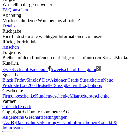
Wir helfen dir gerne weiter.
FAQ ansehen
Abholung
Möchtest du deine Ware bei uns abholen?
Details
Rückgabe
Hier findest du alle wichtigen Informationen zu unseren
Rückgaberichtlinien.
Ansehen
Folge uns
Bleibe auf dem Laufenden und folge uns auf unseren Social-Media-
Kanälen.
Sweets.ch auf Facebook
Sweets.ch auf Instagram
Specials
Black Friday
Singles' Day
Aktionen
Gratis Süssigkeiten
Neue
Produkte
Top 200 Bestseller
Süssigkeiten Blog
Lolipop
Geschenke
Firmengeschenke
Kundengeschenke
Mitarbeitergeschenke
Partner
Gifts.ch
Teas.ch
Copyright ©
Family Commerce AG
Allgemeine Geschäftsbedingungen
(AGB)
Datenschutzerklärung
Versandinformationen
Kontakt &
Impressum