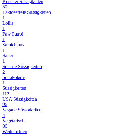
Koscher Süssigkeiten
50
Laktosefreie Süssigkeiten
1
Lollis
1
Paw Patrol
1
Samichlaus
1
Sauer
1
Scharfe Süssigkeiten
2
Schokolade
1
Süssigkeiten
112
USA Süssigkeiten
96
Vegane Süssigkeiten
4
Vegetarisch
86
Weihnachten