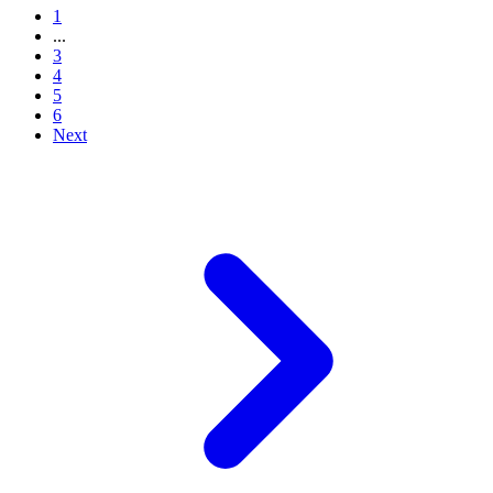
1
...
3
4
5
6
Next