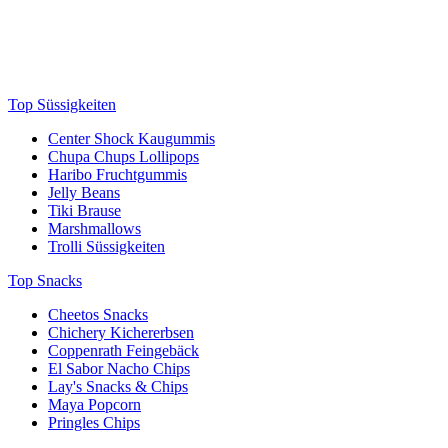
Top Süssigkeiten
Center Shock Kaugummis
Chupa Chups Lollipops
Haribo Fruchtgummis
Jelly Beans
Tiki Brause
Marshmallows
Trolli Süssigkeiten
Top Snacks
Cheetos Snacks
Chichery Kichererbsen
Coppenrath Feingebäck
El Sabor Nacho Chips
Lay's Snacks & Chips
Maya Popcorn
Pringles Chips