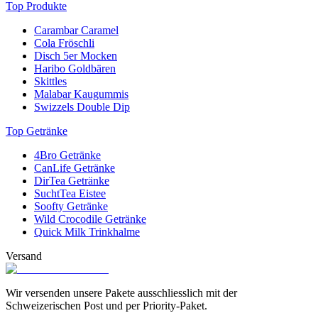
Top Produkte
Carambar Caramel
Cola Fröschli
Disch 5er Mocken
Haribo Goldbären
Skittles
Malabar Kaugummis
Swizzels Double Dip
Top Getränke
4Bro Getränke
CanLife Getränke
DirTea Getränke
SuchtTea Eistee
Soofty Getränke
Wild Crocodile Getränke
Quick Milk Trinkhalme
Versand
Wir versenden unsere Pakete ausschliesslich mit der
Schweizerischen Post und per Priority-Paket.