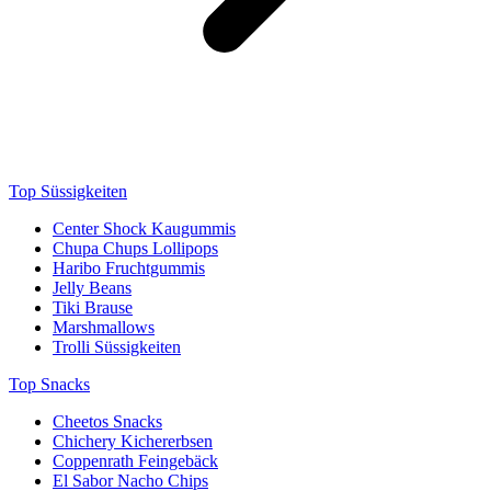
Top Süssigkeiten
Center Shock Kaugummis
Chupa Chups Lollipops
Haribo Fruchtgummis
Jelly Beans
Tiki Brause
Marshmallows
Trolli Süssigkeiten
Top Snacks
Cheetos Snacks
Chichery Kichererbsen
Coppenrath Feingebäck
El Sabor Nacho Chips