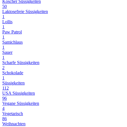
Koscher Süssigkeiten
50
Laktosefreie Süssigkeiten
1
Lollis
1
Paw Patrol
1
Samichlaus
1
Sauer
1
Scharfe Süssigkeiten
2
Schokolade
1
Süssigkeiten
112
USA Süssigkeiten
96
Vegane Süssigkeiten
4
Vegetarisch
86
Weihnachten