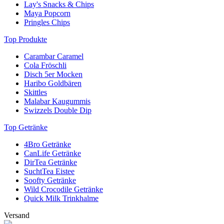
Lay's Snacks & Chips
Maya Popcorn
Pringles Chips
Top Produkte
Carambar Caramel
Cola Fröschli
Disch 5er Mocken
Haribo Goldbären
Skittles
Malabar Kaugummis
Swizzels Double Dip
Top Getränke
4Bro Getränke
CanLife Getränke
DirTea Getränke
SuchtTea Eistee
Soofty Getränke
Wild Crocodile Getränke
Quick Milk Trinkhalme
Versand