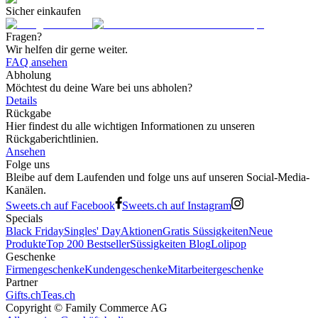
Sicher einkaufen
Fragen?
Wir helfen dir gerne weiter.
FAQ ansehen
Abholung
Möchtest du deine Ware bei uns abholen?
Details
Rückgabe
Hier findest du alle wichtigen Informationen zu unseren
Rückgaberichtlinien.
Ansehen
Folge uns
Bleibe auf dem Laufenden und folge uns auf unseren Social-Media-
Kanälen.
Sweets.ch auf Facebook
Sweets.ch auf Instagram
Specials
Black Friday
Singles' Day
Aktionen
Gratis Süssigkeiten
Neue
Produkte
Top 200 Bestseller
Süssigkeiten Blog
Lolipop
Geschenke
Firmengeschenke
Kundengeschenke
Mitarbeitergeschenke
Partner
Gifts.ch
Teas.ch
Copyright ©
Family Commerce AG