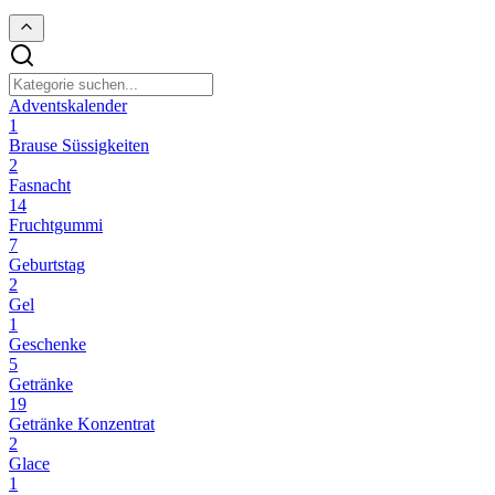
Adventskalender
1
Brause Süssigkeiten
2
Fasnacht
14
Fruchtgummi
7
Geburtstag
2
Gel
1
Geschenke
5
Getränke
19
Getränke Konzentrat
2
Glace
1