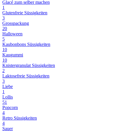
Glacé zum selber machen
1
Glutenfreie Süssigkeiten
3
Grosspackung
20
Halloween
5
Kaubonbons Süssigkeiten
10
Kaugummi
10
Knistergranulat Süssigkeiten
2
Laktosefreie Süssigkeiten
3
Liebe
1
Lollis
51
Popcorn
4
Retro Süssigkeiten
4
Sauer