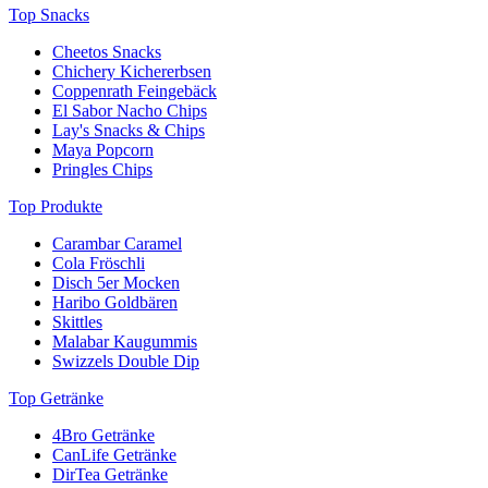
Top Snacks
Cheetos Snacks
Chichery Kichererbsen
Coppenrath Feingebäck
El Sabor Nacho Chips
Lay's Snacks & Chips
Maya Popcorn
Pringles Chips
Top Produkte
Carambar Caramel
Cola Fröschli
Disch 5er Mocken
Haribo Goldbären
Skittles
Malabar Kaugummis
Swizzels Double Dip
Top Getränke
4Bro Getränke
CanLife Getränke
DirTea Getränke