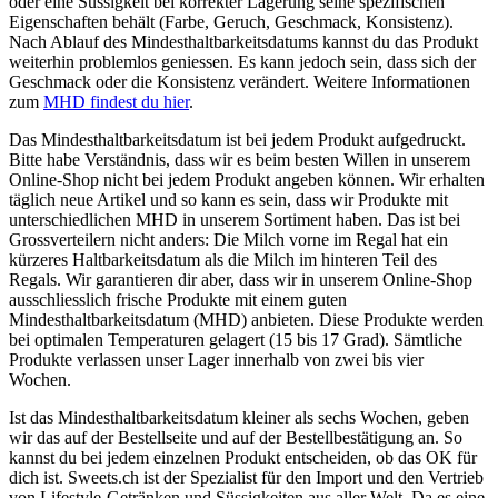
oder eine Süssigkeit bei korrekter Lagerung seine spezifischen
Eigenschaften behält (Farbe, Geruch, Geschmack, Konsistenz).
Nach Ablauf des Mindesthaltbarkeitsdatums kannst du das Produkt
weiterhin problemlos geniessen. Es kann jedoch sein, dass sich der
Geschmack oder die Konsistenz verändert. Weitere Informationen
zum
MHD findest du hier
.
Das Mindesthaltbarkeitsdatum ist bei jedem Produkt aufgedruckt.
Bitte habe Verständnis, dass wir es beim besten Willen in unserem
Online-Shop nicht bei jedem Produkt angeben können. Wir erhalten
täglich neue Artikel und so kann es sein, dass wir Produkte mit
unterschiedlichen MHD in unserem Sortiment haben. Das ist bei
Grossverteilern nicht anders: Die Milch vorne im Regal hat ein
kürzeres Haltbarkeitsdatum als die Milch im hinteren Teil des
Regals. Wir garantieren dir aber, dass wir in unserem Online-Shop
ausschliesslich frische Produkte mit einem guten
Mindesthaltbarkeitsdatum (MHD) anbieten. Diese Produkte werden
bei optimalen Temperaturen gelagert (15 bis 17 Grad). Sämtliche
Produkte verlassen unser Lager innerhalb von zwei bis vier
Wochen.
Ist das Mindesthaltbarkeitsdatum kleiner als sechs Wochen, geben
wir das auf der Bestellseite und auf der Bestellbestätigung an. So
kannst du bei jedem einzelnen Produkt entscheiden, ob das OK für
dich ist. Sweets.ch ist der Spezialist für den Import und den Vertrieb
von Lifestyle-Getränken und Süssigkeiten aus aller Welt. Da es eine