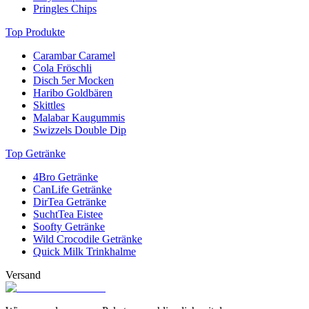
Pringles Chips
Top Produkte
Carambar Caramel
Cola Fröschli
Disch 5er Mocken
Haribo Goldbären
Skittles
Malabar Kaugummis
Swizzels Double Dip
Top Getränke
4Bro Getränke
CanLife Getränke
DirTea Getränke
SuchtTea Eistee
Soofty Getränke
Wild Crocodile Getränke
Quick Milk Trinkhalme
Versand