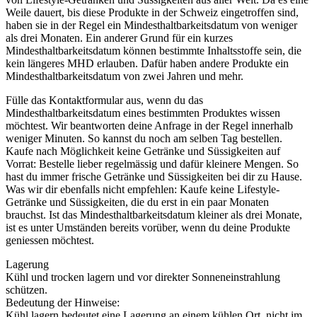
Weile dauert, bis diese Produkte in der Schweiz eingetroffen sind,
haben sie in der Regel ein Mindesthaltbarkeitsdatum von weniger
als drei Monaten. Ein anderer Grund für ein kurzes
Mindesthaltbarkeitsdatum können bestimmte Inhaltsstoffe sein, die
kein längeres MHD erlauben. Dafür haben andere Produkte ein
Mindesthaltbarkeitsdatum von zwei Jahren und mehr.
Fülle das Kontaktformular aus, wenn du das
Mindesthaltbarkeitsdatum eines bestimmten Produktes wissen
möchtest. Wir beantworten deine Anfrage in der Regel innerhalb
weniger Minuten. So kannst du noch am selben Tag bestellen.
Kaufe nach Möglichkeit keine Getränke und Süssigkeiten auf
Vorrat: Bestelle lieber regelmässig und dafür kleinere Mengen. So
hast du immer frische Getränke und Süssigkeiten bei dir zu Hause.
Was wir dir ebenfalls nicht empfehlen: Kaufe keine Lifestyle-
Getränke und Süssigkeiten, die du erst in ein paar Monaten
brauchst. Ist das Mindesthaltbarkeitsdatum kleiner als drei Monate,
ist es unter Umständen bereits vorüber, wenn du deine Produkte
geniessen möchtest.
Lagerung
Kühl und trocken lagern und vor direkter Sonneneinstrahlung
schützen.
Bedeutung der Hinweise:
Kühl lagern bedeutet eine Lagerung an einem kühlen Ort, nicht im