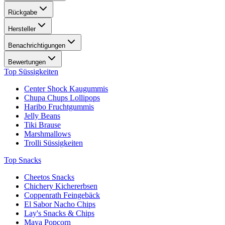
Rückgabe
Hersteller
Benachrichtigungen
Bewertungen
Top Süssigkeiten
Center Shock Kaugummis
Chupa Chups Lollipops
Haribo Fruchtgummis
Jelly Beans
Tiki Brause
Marshmallows
Trolli Süssigkeiten
Top Snacks
Cheetos Snacks
Chichery Kichererbsen
Coppenrath Feingebäck
El Sabor Nacho Chips
Lay's Snacks & Chips
Maya Popcorn