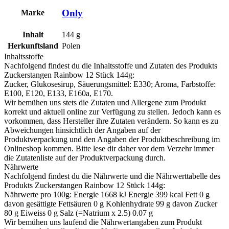
Only
Marke
Inhalt
144
g
Herkunftsland
Polen
Inhaltsstoffe
Nachfolgend findest du die Inhaltsstoffe und Zutaten des Produkts
Zuckerstangen Rainbow 12 Stück 144g
:
Zucker, Glukosesirup, Säuerungsmittel: E330; Aroma, Farbstoffe:
E100, E120, E133, E160a, E170.
Wir bemühen uns stets die Zutaten und Allergene zum Produkt
korrekt und aktuell online zur Verfügung zu stellen. Jedoch kann es
vorkommen, dass Hersteller ihre Zutaten verändern. So kann es zu
Abweichungen hinsichtlich der Angaben auf der
Produktverpackung und den Angaben der Produktbeschreibung im
Onlineshop kommen. Bitte lese dir daher vor dem Verzehr immer
die Zutatenliste auf der Produktverpackung durch.
Nährwerte
Nachfolgend findest du die Nährwerte und die Nährwerttabelle des
Produkts
Zuckerstangen Rainbow 12 Stück 144g
:
Nährwerte pro 100g: Energie 1668 kJ Energie 399 kcal Fett 0 g
davon gesättigte Fettsäuren 0 g Kohlenhydrate 99 g davon Zucker
80 g Eiweiss 0 g Salz (=Natrium x 2.5) 0.07 g
Wir bemühen uns laufend die Nährwertangaben zum Produkt