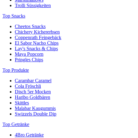
Trolli Süssigkeiten
Top Snacks
Cheetos Snacks
Chichery Kichererbsen
Coppenrath Feingebäck
El Sabor Nacho Chips
Lay's Snacks & Chips
Maya Popcorn
Pringles Chips
Top Produkte
Carambar Caramel
Cola Fröschli
Disch 5er Mocken
Haribo Goldbären
Skittles
Malabar Kaugummis
Swizzels Double Dip
Top Getränke
4Bro Getränke