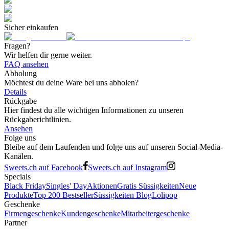
Sicher einkaufen
Fragen?
Wir helfen dir gerne weiter.
FAQ ansehen
Abholung
Möchtest du deine Ware bei uns abholen?
Details
Rückgabe
Hier findest du alle wichtigen Informationen zu unseren
Rückgaberichtlinien.
Ansehen
Folge uns
Bleibe auf dem Laufenden und folge uns auf unseren Social-Media-
Kanälen.
Sweets.ch auf Facebook
Sweets.ch auf Instagram
Specials
Black Friday
Singles' Day
Aktionen
Gratis Süssigkeiten
Neue
Produkte
Top 200 Bestseller
Süssigkeiten Blog
Lolipop
Geschenke
Firmengeschenke
Kundengeschenke
Mitarbeitergeschenke
Partner