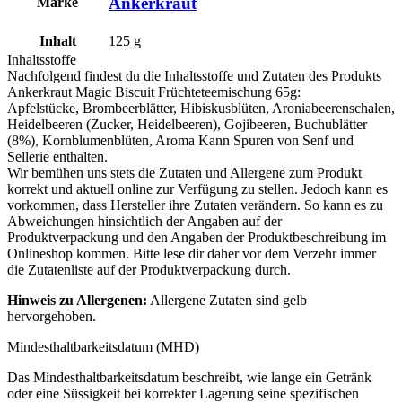
Ankerkraut
Marke
Inhalt
125
g
Inhaltsstoffe
Nachfolgend findest du die Inhaltsstoffe und Zutaten des Produkts
Ankerkraut Magic Biscuit Früchteteemischung 65g
:
Apfelstücke, Brombeerblätter, Hibiskusblüten, Aroniabeerenschalen,
Heidelbeeren (Zucker, Heidelbeeren), Gojibeeren, Buchublätter
(8%), Kornblumenblüten, Aroma Kann Spuren von
Senf
und
Sellerie
enthalten.
Wir bemühen uns stets die Zutaten und Allergene zum Produkt
korrekt und aktuell online zur Verfügung zu stellen. Jedoch kann es
vorkommen, dass Hersteller ihre Zutaten verändern. So kann es zu
Abweichungen hinsichtlich der Angaben auf der
Produktverpackung und den Angaben der Produktbeschreibung im
Onlineshop kommen. Bitte lese dir daher vor dem Verzehr immer
die Zutatenliste auf der Produktverpackung durch.
Hinweis zu Allergenen:
Allergene Zutaten sind
gelb
hervorgehoben
.
Mindesthaltbarkeitsdatum (MHD)
Das Mindesthaltbarkeitsdatum beschreibt, wie lange ein Getränk
oder eine Süssigkeit bei korrekter Lagerung seine spezifischen