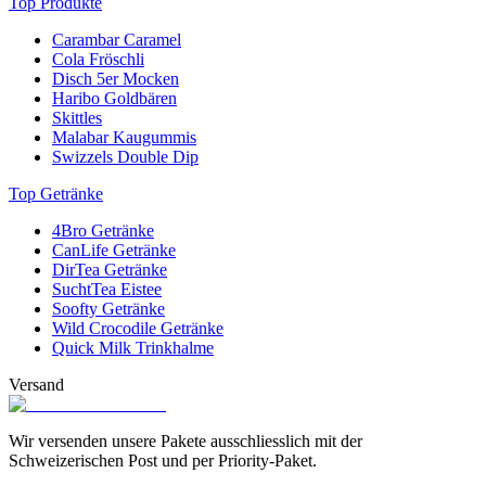
Top Produkte
Carambar Caramel
Cola Fröschli
Disch 5er Mocken
Haribo Goldbären
Skittles
Malabar Kaugummis
Swizzels Double Dip
Top Getränke
4Bro Getränke
CanLife Getränke
DirTea Getränke
SuchtTea Eistee
Soofty Getränke
Wild Crocodile Getränke
Quick Milk Trinkhalme
Versand
Wir versenden unsere Pakete ausschliesslich mit der
Schweizerischen Post und per Priority-Paket.