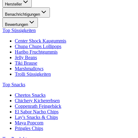
Hersteller
Benachrichtigungen
Bewertungen
Top Süssigkeiten
Center Shock Kaugummis
Chupa Chups Lollipops
Haribo Fruchtgummis
Jelly Beans
Tiki Brause
Marshmallows
Trolli Süssigkeiten
Top Snacks
Cheetos Snacks
Chichery Kichererbsen
Coppenrath Feingebäck
El Sabor Nacho Chips
Lay's Snacks & Chips
Maya Popcorn
Pringles Chips