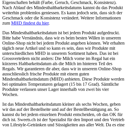
Eigenschaften behält (Farbe, Geruch, Geschmack, Konsistenz).
Nach Ablauf des Mindesthaltbarkeitsdatums kannst du das Produkt
weiterhin problemlos geniessen. Es kann jedoch sein, dass sich der
Geschmack oder die Konsistenz verändert. Weitere Informationen
zum
MHD findest du hier
.
Das Mindesthaltbarkeitsdatum ist bei jedem Produkt aufgedruckt.
Bitte habe Verständnis, dass wir es beim besten Willen in unserem
Online-Shop nicht bei jedem Produkt angeben können. Wir erhalten
täglich neue Artikel und so kann es sein, dass wir Produkte mit
unterschiedlichen MHD in unserem Sortiment haben. Das ist bei
Grossverteilern nicht anders: Die Milch vorne im Regal hat ein
kürzeres Haltbarkeitsdatum als die Milch im hinteren Teil des
Regals. Wir garantieren dir aber, dass wir in unserem Online-Shop
ausschliesslich frische Produkte mit einem guten
Mindesthaltbarkeitsdatum (MHD) anbieten. Diese Produkte werden
bei optimalen Temperaturen gelagert (15 bis 17 Grad). Sämtliche
Produkte verlassen unser Lager innerhalb von zwei bis vier
Wochen.
Ist das Mindesthaltbarkeitsdatum kleiner als sechs Wochen, geben
wir das auf der Bestellseite und auf der Bestellbestätigung an. So
kannst du bei jedem einzelnen Produkt entscheiden, ob das OK für
dich ist. Sweets.ch ist der Spezialist für den Import und den Vertrieb
von Lifestyle-Getränken und Süssigkeiten aus aller Welt. Da es eine