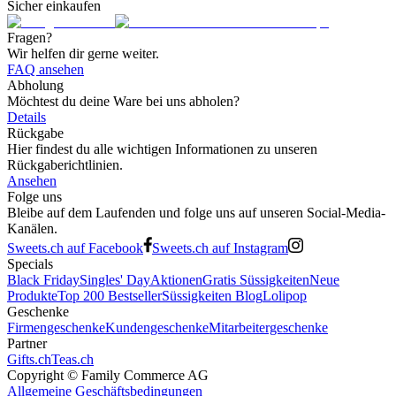
Sicher einkaufen
Fragen?
Wir helfen dir gerne weiter.
FAQ ansehen
Abholung
Möchtest du deine Ware bei uns abholen?
Details
Rückgabe
Hier findest du alle wichtigen Informationen zu unseren
Rückgaberichtlinien.
Ansehen
Folge uns
Bleibe auf dem Laufenden und folge uns auf unseren Social-Media-
Kanälen.
Sweets.ch auf Facebook
Sweets.ch auf Instagram
Specials
Black Friday
Singles' Day
Aktionen
Gratis Süssigkeiten
Neue
Produkte
Top 200 Bestseller
Süssigkeiten Blog
Lolipop
Geschenke
Firmengeschenke
Kundengeschenke
Mitarbeitergeschenke
Partner
Gifts.ch
Teas.ch
Copyright ©
Family Commerce AG
Allgemeine Geschäftsbedingungen