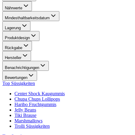
Nährwerte
Mindesthaltbarkeitsdatum
Lagerung
Produktdesign
Rückgabe
Hersteller
Benachrichtigungen
Bewertungen
Top Süssigkeiten
Center Shock Kaugummis
Chupa Chups Lollipops
Haribo Fruchtgummis
Jelly Beans
Tiki Brause
Marshmallows
Trolli Süssigkeiten