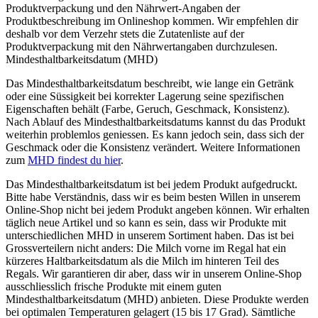
Produktverpackung und den Nährwert-Angaben der
Produktbeschreibung im Onlineshop kommen. Wir empfehlen dir
deshalb vor dem Verzehr stets die Zutatenliste auf der
Produktverpackung mit den Nährwertangaben durchzulesen.
Mindesthaltbarkeitsdatum (MHD)
Das Mindesthaltbarkeitsdatum beschreibt, wie lange ein Getränk
oder eine Süssigkeit bei korrekter Lagerung seine spezifischen
Eigenschaften behält (Farbe, Geruch, Geschmack, Konsistenz).
Nach Ablauf des Mindesthaltbarkeitsdatums kannst du das Produkt
weiterhin problemlos geniessen. Es kann jedoch sein, dass sich der
Geschmack oder die Konsistenz verändert. Weitere Informationen
zum
MHD findest du hier
.
Das Mindesthaltbarkeitsdatum ist bei jedem Produkt aufgedruckt.
Bitte habe Verständnis, dass wir es beim besten Willen in unserem
Online-Shop nicht bei jedem Produkt angeben können. Wir erhalten
täglich neue Artikel und so kann es sein, dass wir Produkte mit
unterschiedlichen MHD in unserem Sortiment haben. Das ist bei
Grossverteilern nicht anders: Die Milch vorne im Regal hat ein
kürzeres Haltbarkeitsdatum als die Milch im hinteren Teil des
Regals. Wir garantieren dir aber, dass wir in unserem Online-Shop
ausschliesslich frische Produkte mit einem guten
Mindesthaltbarkeitsdatum (MHD) anbieten. Diese Produkte werden
bei optimalen Temperaturen gelagert (15 bis 17 Grad). Sämtliche