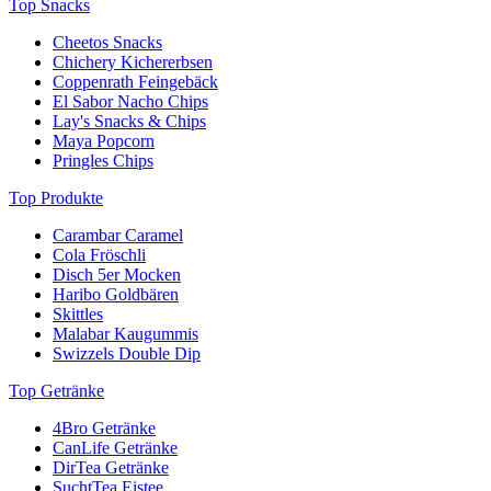
Top Snacks
Cheetos Snacks
Chichery Kichererbsen
Coppenrath Feingebäck
El Sabor Nacho Chips
Lay's Snacks & Chips
Maya Popcorn
Pringles Chips
Top Produkte
Carambar Caramel
Cola Fröschli
Disch 5er Mocken
Haribo Goldbären
Skittles
Malabar Kaugummis
Swizzels Double Dip
Top Getränke
4Bro Getränke
CanLife Getränke
DirTea Getränke
SuchtTea Eistee