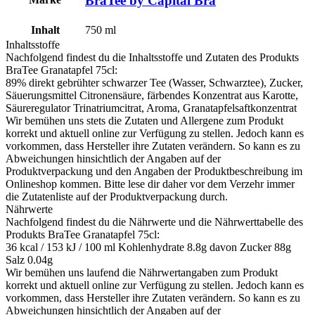
BraTee by Capital Bra
Inhalt
750
ml
Inhaltsstoffe
Nachfolgend findest du die Inhaltsstoffe und Zutaten des Produkts
BraTee Granatapfel 75cl
:
89% direkt gebrühter schwarzer Tee (Wasser, Schwarztee), Zucker,
Säuerungsmittel Citronensäure, färbendes Konzentrat aus Karotte,
Säureregulator Trinatriumcitrat, Aroma, Granatapfelsaftkonzentrat
Wir bemühen uns stets die Zutaten und Allergene zum Produkt
korrekt und aktuell online zur Verfügung zu stellen. Jedoch kann es
vorkommen, dass Hersteller ihre Zutaten verändern. So kann es zu
Abweichungen hinsichtlich der Angaben auf der
Produktverpackung und den Angaben der Produktbeschreibung im
Onlineshop kommen. Bitte lese dir daher vor dem Verzehr immer
die Zutatenliste auf der Produktverpackung durch.
Nährwerte
Nachfolgend findest du die Nährwerte und die Nährwerttabelle des
Produkts
BraTee Granatapfel 75cl
:
36 kcal / 153 kJ / 100 ml Kohlenhydrate 8.8g davon Zucker 88g
Salz 0.04g
Wir bemühen uns laufend die Nährwertangaben zum Produkt
korrekt und aktuell online zur Verfügung zu stellen. Jedoch kann es
vorkommen, dass Hersteller ihre Zutaten verändern. So kann es zu
Abweichungen hinsichtlich der Angaben auf der