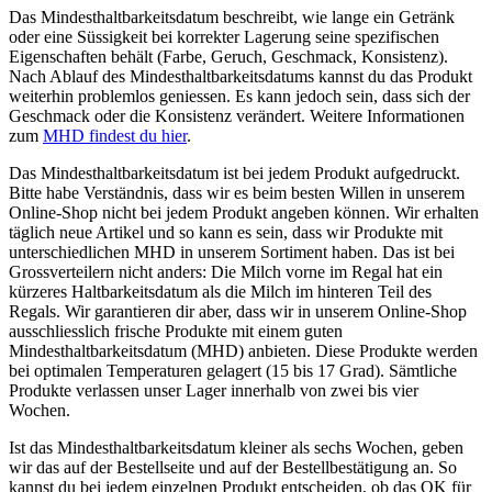
Das Mindesthaltbarkeitsdatum beschreibt, wie lange ein Getränk
oder eine Süssigkeit bei korrekter Lagerung seine spezifischen
Eigenschaften behält (Farbe, Geruch, Geschmack, Konsistenz).
Nach Ablauf des Mindesthaltbarkeitsdatums kannst du das Produkt
weiterhin problemlos geniessen. Es kann jedoch sein, dass sich der
Geschmack oder die Konsistenz verändert. Weitere Informationen
zum
MHD findest du hier
.
Das Mindesthaltbarkeitsdatum ist bei jedem Produkt aufgedruckt.
Bitte habe Verständnis, dass wir es beim besten Willen in unserem
Online-Shop nicht bei jedem Produkt angeben können. Wir erhalten
täglich neue Artikel und so kann es sein, dass wir Produkte mit
unterschiedlichen MHD in unserem Sortiment haben. Das ist bei
Grossverteilern nicht anders: Die Milch vorne im Regal hat ein
kürzeres Haltbarkeitsdatum als die Milch im hinteren Teil des
Regals. Wir garantieren dir aber, dass wir in unserem Online-Shop
ausschliesslich frische Produkte mit einem guten
Mindesthaltbarkeitsdatum (MHD) anbieten. Diese Produkte werden
bei optimalen Temperaturen gelagert (15 bis 17 Grad). Sämtliche
Produkte verlassen unser Lager innerhalb von zwei bis vier
Wochen.
Ist das Mindesthaltbarkeitsdatum kleiner als sechs Wochen, geben
wir das auf der Bestellseite und auf der Bestellbestätigung an. So
kannst du bei jedem einzelnen Produkt entscheiden, ob das OK für