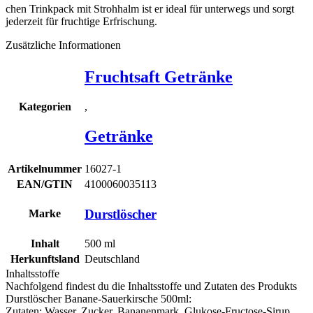
chen Trink­pack mit Stroh­halm ist er ide­al für unter­wegs und sorgt
jeder­zeit für fruch­ti­ge Erfrischung.
Zusätzliche Informationen
Fruchtsaft Getränke
,
Kategorien
Getränke
Artikelnummer
16027-1
EAN/GTIN
4100060035113
Durstlöscher
Marke
Inhalt
500
ml
Herkunftsland
Deutschland
Inhaltsstoffe
Nachfolgend findest du die Inhaltsstoffe und Zutaten des Produkts
Durstlöscher Banane-Sauerkirsche 500ml
:
Zuta­ten: Was­ser, Zucker, Bana­nen­mark, Glu­ko­se-Fruc­to­se-Sirup,