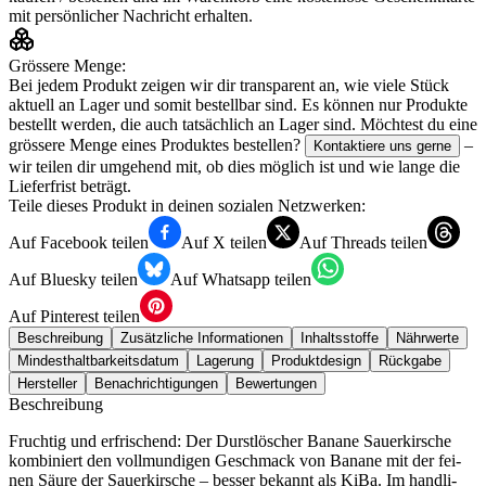
mit persönlicher Nachricht erhalten.
Grössere Menge:
Bei jedem Produkt zeigen wir dir transparent an, wie viele Stück
aktuell an Lager und somit bestellbar sind. Es können nur Produkte
bestellt werden, die auch tatsächlich an Lager sind. Möchtest du eine
grössere Menge eines Produktes bestellen?
–
Kontaktiere uns gerne
wir teilen dir umgehend mit, ob dies möglich ist und wie lange die
Lieferfrist beträgt.
Teile dieses Produkt in deinen sozialen Netzwerken:
Auf Facebook teilen
Auf X teilen
Auf Threads teilen
Auf Bluesky teilen
Auf Whatsapp teilen
Auf Pinterest teilen
Beschreibung
Zusätzliche Informationen
Inhaltsstoffe
Nährwerte
Mindesthaltbarkeitsdatum
Lagerung
Produktdesign
Rückgabe
Hersteller
Benachrichtigungen
Bewertungen
Beschreibung
Fruch­tig und erfri­schend: Der Durst­lö­scher Bana­ne Sau­er­kir­sche
kom­bi­niert den voll­mun­di­gen Geschmack von Bana­ne mit der fei­
nen Säu­re der Sau­er­kir­sche – bes­ser bekannt als KiBa. Im hand­li­