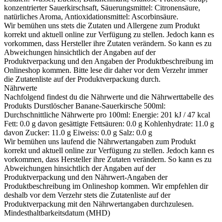
kon­zen­trier­ter Sau­er­kirsch­saft, Säue­rungs­mit­tel: Citro­nen­säu­re,
natür­li­ches Aro­ma, Anti­oxi­da­ti­ons­mit­tel: Ascorbinsäure.
Wir bemühen uns stets die Zutaten und Allergene zum Produkt
korrekt und aktuell online zur Verfügung zu stellen. Jedoch kann es
vorkommen, dass Hersteller ihre Zutaten verändern. So kann es zu
Abweichungen hinsichtlich der Angaben auf der
Produktverpackung und den Angaben der Produktbeschreibung im
Onlineshop kommen. Bitte lese dir daher vor dem Verzehr immer
die Zutatenliste auf der Produktverpackung durch.
Nährwerte
Nachfolgend findest du die Nährwerte und die Nährwerttabelle des
Produkts
Durstlöscher Banane-Sauerkirsche 500ml
:
Durch­schnitt­li­che Nähr­wer­te pro 100ml: Ener­gie: 201 kJ / 47 kcal
Fett: 0.0 g davon gesät­tig­te Fett­säu­ren: 0.0 g Koh­len­hy­dra­te: 11.0 g
davon Zucker: 11.0 g Eiweiss: 0.0 g Salz: 0.0 g
Wir bemühen uns laufend die Nährwertangaben zum Produkt
korrekt und aktuell online zur Verfügung zu stellen. Jedoch kann es
vorkommen, dass Hersteller ihre Zutaten verändern. So kann es zu
Abweichungen hinsichtlich der Angaben auf der
Produktverpackung und den Nährwert-Angaben der
Produktbeschreibung im Onlineshop kommen. Wir empfehlen dir
deshalb vor dem Verzehr stets die Zutatenliste auf der
Produktverpackung mit den Nährwertangaben durchzulesen.
Mindesthaltbarkeitsdatum (MHD)