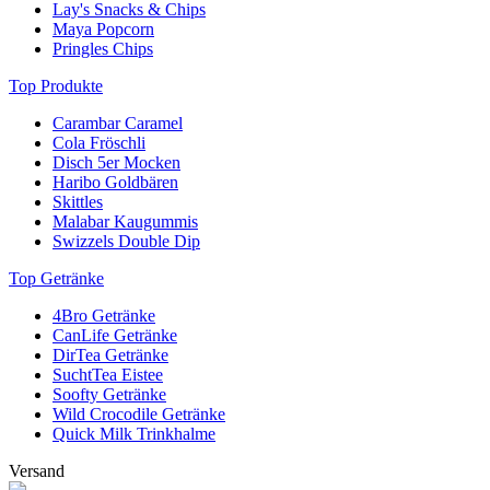
Lay's Snacks & Chips
Maya Popcorn
Pringles Chips
Top Produkte
Carambar Caramel
Cola Fröschli
Disch 5er Mocken
Haribo Goldbären
Skittles
Malabar Kaugummis
Swizzels Double Dip
Top Getränke
4Bro Getränke
CanLife Getränke
DirTea Getränke
SuchtTea Eistee
Soofty Getränke
Wild Crocodile Getränke
Quick Milk Trinkhalme
Versand