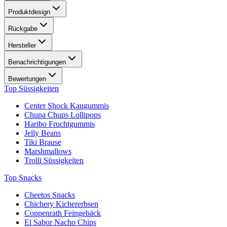
Produktdesign
Rückgabe
Hersteller
Benachrichtigungen
Bewertungen
Top Süssigkeiten
Center Shock Kaugummis
Chupa Chups Lollipops
Haribo Fruchtgummis
Jelly Beans
Tiki Brause
Marshmallows
Trolli Süssigkeiten
Top Snacks
Cheetos Snacks
Chichery Kichererbsen
Coppenrath Feingebäck
El Sabor Nacho Chips