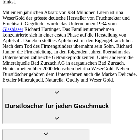
trinkst.
Mit einem jährlichen Absatz von 984 Millionen Litern ist riha
WeserGold der grösste deutsche Hersteller von Fruchtnektar und
Fruchtsaft. Gegründet wurde das Unternehmen 1934 vom
Glasbläser
Richard Hartinger. Das Familienunternehmen
konzentrierte sich in einer ersten Phase auf die Herstellung von
Apfelsaft. Daneben stellt es Apfelmost für den Eigengebrauch her.
Nach dem Tod des Firmengründers übernahm sein Sohn, Richard
Junior, die Firmenleitung. In den folgenden Jahren übernahm das
Unternehmen zahlreiche Getränkeproduzenten. Unter anderem die
Mineralquelle Bad Zurzach AG in aargauischen Bad Zurzach.
Heute arbeiten über 2000 Menschen bei riha WeserGold. Neben
Durstlöscher gehören dem Unternehmen auch die Marken Delicade,
Extaler Mineralquell, Naturella, Quelly und Weser Gold.
Durstlöscher für jeden Geschmack
Durst lässt sich auf unterschiedliche Art und Weise löschen. Aus
diesem Grund haben sich die Macher von Durstlöscher auch nicht