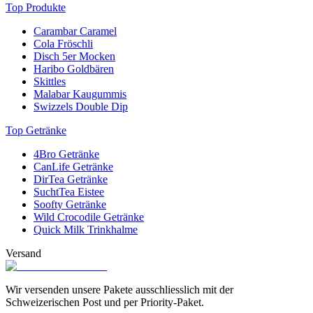
eine Getränkeverpackung ist, die wie ein Fels in der Brandung steht
Top Produkte
und sich nicht schon in der ersten Kurve aus dem Staub macht.
Carambar Caramel
Cola Fröschli
Disch 5er Mocken
Haribo Goldbären
Skittles
Malabar Kaugummis
Swizzels Double Dip
Top Getränke
4Bro Getränke
CanLife Getränke
DirTea Getränke
SuchtTea Eistee
Soofty Getränke
Wild Crocodile Getränke
Quick Milk Trinkhalme
Versand
Wir versenden unsere Pakete ausschliesslich mit der
Schweizerischen Post und per Priority-Paket.