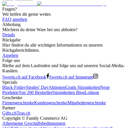
Fragen?
Wir helfen dir gerne weiter.
FAQ ansehen
Abholung
Möchtest du deine Ware bei uns abholen?
Details
Rückgabe
Hier findest du alle wichtigen Informationen zu unseren
Rückgaberichtlinien.
Ansehen
Folge uns
Bleibe auf dem Laufenden und folge uns auf unseren Social-Media-
Kanälen.
Sweets.ch auf Facebook
Sweets.ch auf Instagram
Specials
Black Friday
Singles' Day
Aktionen
Gratis Süssigkeiten
Neue
Produkte
Top 200 Bestseller
Süssigkeiten Blog
Lolipop
Geschenke
Firmengeschenke
Kundengeschenke
Mitarbeitergeschenke
Partner
Gifts.ch
Teas.ch
Copyright ©
Family Commerce AG
Allgemeine Geschäftsbedingungen