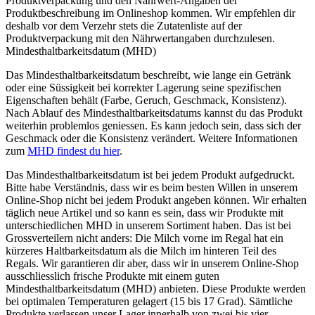
Produktverpackung und den Nährwert-Angaben der
Produktbeschreibung im Onlineshop kommen. Wir empfehlen dir
deshalb vor dem Verzehr stets die Zutatenliste auf der
Produktverpackung mit den Nährwertangaben durchzulesen.
Mindesthaltbarkeitsdatum (MHD)
Das Mindesthaltbarkeitsdatum beschreibt, wie lange ein Getränk
oder eine Süssigkeit bei korrekter Lagerung seine spezifischen
Eigenschaften behält (Farbe, Geruch, Geschmack, Konsistenz).
Nach Ablauf des Mindesthaltbarkeitsdatums kannst du das Produkt
weiterhin problemlos geniessen. Es kann jedoch sein, dass sich der
Geschmack oder die Konsistenz verändert. Weitere Informationen
zum
MHD findest du hier
.
Das Mindesthaltbarkeitsdatum ist bei jedem Produkt aufgedruckt.
Bitte habe Verständnis, dass wir es beim besten Willen in unserem
Online-Shop nicht bei jedem Produkt angeben können. Wir erhalten
täglich neue Artikel und so kann es sein, dass wir Produkte mit
unterschiedlichen MHD in unserem Sortiment haben. Das ist bei
Grossverteilern nicht anders: Die Milch vorne im Regal hat ein
kürzeres Haltbarkeitsdatum als die Milch im hinteren Teil des
Regals. Wir garantieren dir aber, dass wir in unserem Online-Shop
ausschliesslich frische Produkte mit einem guten
Mindesthaltbarkeitsdatum (MHD) anbieten. Diese Produkte werden
bei optimalen Temperaturen gelagert (15 bis 17 Grad). Sämtliche
Produkte verlassen unser Lager innerhalb von zwei bis vier