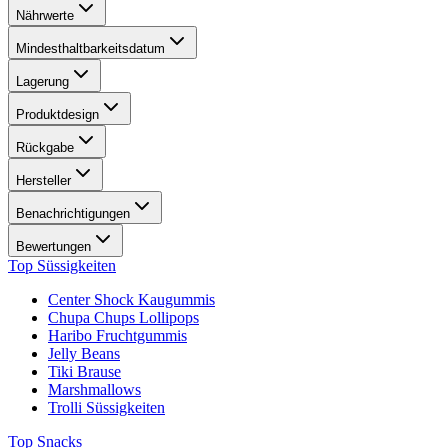
Nährwerte
Mindesthaltbarkeitsdatum
Lagerung
Produktdesign
Rückgabe
Hersteller
Benachrichtigungen
Bewertungen
Top Süssigkeiten
Center Shock Kaugummis
Chupa Chups Lollipops
Haribo Fruchtgummis
Jelly Beans
Tiki Brause
Marshmallows
Trolli Süssigkeiten
Top Snacks