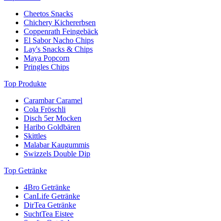
Cheetos Snacks
Chichery Kichererbsen
Coppenrath Feingebäck
El Sabor Nacho Chips
Lay's Snacks & Chips
Maya Popcorn
Pringles Chips
Top Produkte
Carambar Caramel
Cola Fröschli
Disch 5er Mocken
Haribo Goldbären
Skittles
Malabar Kaugummis
Swizzels Double Dip
Top Getränke
4Bro Getränke
CanLife Getränke
DirTea Getränke
SuchtTea Eistee