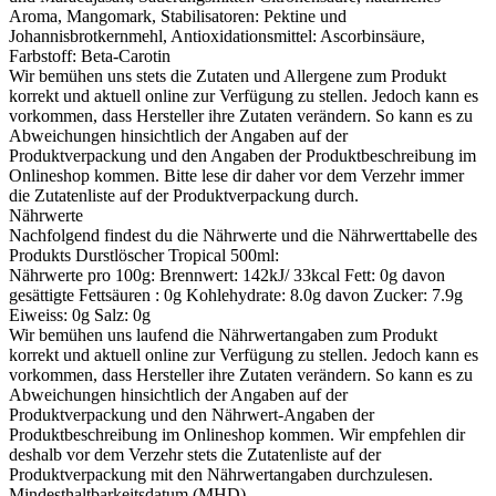
Aroma, Mangomark, Stabilisatoren: Pektine und
Johannisbrotkernmehl, Antioxidationsmittel: Ascorbinsäure,
Farbstoff: Beta-Carotin
Wir bemühen uns stets die Zutaten und Allergene zum Produkt
korrekt und aktuell online zur Verfügung zu stellen. Jedoch kann es
vorkommen, dass Hersteller ihre Zutaten verändern. So kann es zu
Abweichungen hinsichtlich der Angaben auf der
Produktverpackung und den Angaben der Produktbeschreibung im
Onlineshop kommen. Bitte lese dir daher vor dem Verzehr immer
die Zutatenliste auf der Produktverpackung durch.
Nährwerte
Nachfolgend findest du die Nährwerte und die Nährwerttabelle des
Produkts
Durstlöscher Tropical 500ml
:
Nährwerte pro 100g: Brennwert: 142kJ/ 33kcal Fett: 0g davon
gesättigte Fettsäuren : 0g Kohlehydrate: 8.0g davon Zucker: 7.9g
Eiweiss: 0g Salz: 0g
Wir bemühen uns laufend die Nährwertangaben zum Produkt
korrekt und aktuell online zur Verfügung zu stellen. Jedoch kann es
vorkommen, dass Hersteller ihre Zutaten verändern. So kann es zu
Abweichungen hinsichtlich der Angaben auf der
Produktverpackung und den Nährwert-Angaben der
Produktbeschreibung im Onlineshop kommen. Wir empfehlen dir
deshalb vor dem Verzehr stets die Zutatenliste auf der
Produktverpackung mit den Nährwertangaben durchzulesen.
Mindesthaltbarkeitsdatum (MHD)