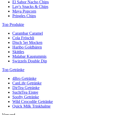
El Sabor Nacho Chips
Lay's Snacks & Chips
Maya Popcorn
Pringles Chips
Top Produkte
Carambar Caramel
Cola Fröschli
Disch 5er Mocken
Haribo Goldbären
Skittles
Malabar Kaugummis
Swizzels Double Dip
Top Getränke
4Bro Getränke
CanLife Getränke
DirTea Getränke
SuchtTea Eistee
Soofty Getränke
Wild Crocodile Getränke
Quick Milk Trinkhalme
Versand