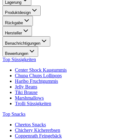
Lagerung
Produktdesign
Rückgabe
Hersteller
Benachrichtigungen
Bewertungen
Top Süssigkeiten
Center Shock Kaugummis
Chupa Chups Lollipops
Haribo Fruchtgummis
Jelly Beans
Tiki Brause
Marshmallows
Trolli Süssigkeiten
Top Snacks
Cheetos Snacks
Chichery Kichererbsen
Coppenrath Feingebäck