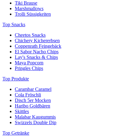
Tiki Brause
Marshmallows
Trolli Süssigkeiten
Top Snacks
Cheetos Snacks
Chichery Kichererbsen
Coppenrath Feingebäck
El Sabor Nacho Chips
Lay's Snacks & Chips
Maya Popcorn
Pringles Chips
Top Produkte
Carambar Caramel
Cola Fröschli
Disch 5er Mocken
Haribo Goldbären
Skittles
Malabar Kaugummis
Swizzels Double Dip
Top Getränke