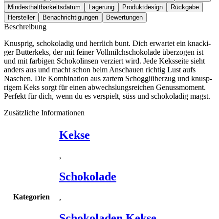
Mindesthaltbarkeitsdatum
Lagerung
Produktdesign
Rückgabe
Hersteller
Benachrichtigungen
Bewertungen
Beschreibung
Knusp­rig, scho­ko­la­dig und herr­lich bunt. Dich erwar­tet ein kna­cki­
ger But­ter­keks, der mit fei­ner Voll­milch­scho­ko­la­de über­zo­gen ist
und mit far­bi­gen Scho­ko­lin­sen ver­ziert wird. Jede Keks­sei­te sieht
anders aus und macht schon beim Anschau­en rich­tig Lust aufs
Naschen. Die Kom­bi­na­ti­on aus zar­tem Schog­gi­über­zug und knusp­
ri­gem Keks sorgt für einen abwechs­lungs­rei­chen Genuss­mo­ment.
Per­fekt für dich, wenn du es ver­spielt, süss und scho­ko­la­dig magst.
Zusätzliche Informationen
Kekse
,
Schokolade
Kategorien
,
Schokoladen Kekse