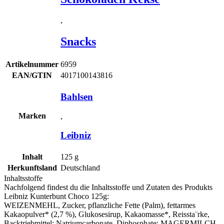
,
Snacks
Artikelnummer
6959
EAN/GTIN
4017100143816
Bahlsen
Marken
,
Leibniz
Inhalt
125
g
Herkunftsland
Deutschland
Inhaltsstoffe
Nachfolgend findest du die Inhaltsstoffe und Zutaten des Produkts
Leibniz Kunterbunt Choco 125g
:
WEI­ZEN­MEHL, Zucker, pflanz­li­che Fet­te (Palm), fett­ar­mes
Kakao­pul­ver* (2,7 %), Glu­ko­se­si­rup, Kakao­mas­se*, Reissta¨rke,
Back­trieb­mit­tel: Natri­um­car­bo­na­te, Diphos­pha­te; MAGER­
MILCH
­