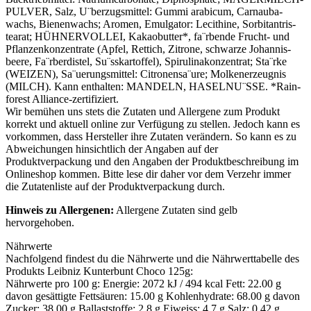
PUL­VER, Salz, U¨berzugsmittel: Gum­mi ara­bicum, Car­nau­ba­
wachs, Bie­nen­wachs; Aro­men, Emul­ga­tor: Leci­thi­ne, Sor­bi­t­an­tris­
tea­rat; HÜH­NER­VOLLEI, Kakao­but­ter*, fa¨rbende Frucht- und
Pflan­zen­kon­zen­tra­te (Apfel, Ret­tich, Zitro­ne, schwar­ze Johan­nis­
bee­re, Fa¨rberdistel, Su¨sskartoffel), Spi­ru­li­na­kon­zen­trat; Sta¨rke
(WEI­ZEN), Sa¨uerungsmittel: Citronensa¨ure; Mol­ken­er­zeug­nis
(
MILCH
). Kann ent­hal­ten: MAN­DELN, HASELNU¨SSE. *Rain­
fo­rest Alliance-zertifiziert.
Wir bemühen uns stets die Zutaten und Allergene zum Produkt
korrekt und aktuell online zur Verfügung zu stellen. Jedoch kann es
vorkommen, dass Hersteller ihre Zutaten verändern. So kann es zu
Abweichungen hinsichtlich der Angaben auf der
Produktverpackung und den Angaben der Produktbeschreibung im
Onlineshop kommen. Bitte lese dir daher vor dem Verzehr immer
die Zutatenliste auf der Produktverpackung durch.
Hinweis zu Allergenen:
Allergene Zutaten sind
gelb
hervorgehoben
.
Nährwerte
Nachfolgend findest du die Nährwerte und die Nährwerttabelle des
Produkts
Leibniz Kunterbunt Choco 125g
:
Nähr­wer­te pro 100 g: Ener­gie: 2072 kJ / 494 kcal Fett: 22.00 g
davon gesät­tig­te Fett­säu­ren: 15.00 g Koh­len­hy­dra­te: 68.00 g davon
Zucker: 38.00 g Bal­last­stof­fe: 2.8 g Eiweiss: 4.7 g Salz: 0.42 g