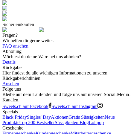
Sicher einkaufen
Fragen?
Wir helfen dir gerne weiter.
FAQ ansehen
Abholung
Möchtest du deine Ware bei uns abholen?
Details
Rückgabe
Hier findest du alle wichtigen Informationen zu unseren
Rückgaberichtlinien.
Ansehen
Folge uns
Bleibe auf dem Laufenden und folge uns auf unseren Social-Media-
Kanälen.
Sweets.ch auf Facebook
Sweets.ch auf Instagram
Specials
Black Friday
Singles' Day
Aktionen
Gratis Süssigkeiten
Neue
Produkte
Top 200 Bestseller
Süssigkeiten Blog
Lolipop
Geschenke
Firmengeschenke
Kundengeschenke
Mitarbeitergeschenke