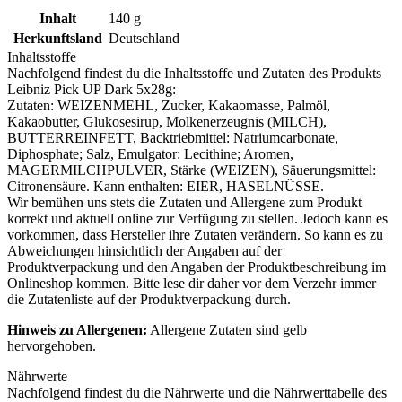
Inhalt
140
g
Herkunftsland
Deutschland
Inhaltsstoffe
Nachfolgend findest du die Inhaltsstoffe und Zutaten des Produkts
Leibniz Pick UP Dark 5x28g
:
Zutaten:
WEIZENMEHL
, Zucker, Kakaomasse, Palmöl,
Kakaobutter, Glukosesirup, Molkenerzeugnis (
MILCH
),
BUTTERREINFETT, Backtriebmittel: Natriumcarbonate,
Diphosphate; Salz, Emulgator: Lecithine; Aromen,
MAGERMILCHPULVER
, Stärke (
WEIZEN
), Säuerungsmittel:
Citronensäure. Kann enthalten:
EIER
, HASELNÜSSE.
Wir bemühen uns stets die Zutaten und Allergene zum Produkt
korrekt und aktuell online zur Verfügung zu stellen. Jedoch kann es
vorkommen, dass Hersteller ihre Zutaten verändern. So kann es zu
Abweichungen hinsichtlich der Angaben auf der
Produktverpackung und den Angaben der Produktbeschreibung im
Onlineshop kommen. Bitte lese dir daher vor dem Verzehr immer
die Zutatenliste auf der Produktverpackung durch.
Hinweis zu Allergenen:
Allergene Zutaten sind
gelb
hervorgehoben
.
Nährwerte
Nachfolgend findest du die Nährwerte und die Nährwerttabelle des