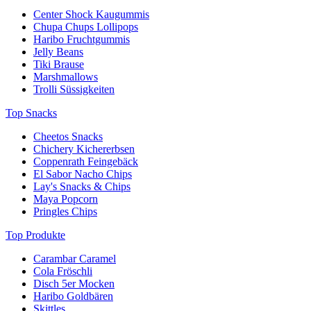
Center Shock Kaugummis
Chupa Chups Lollipops
Haribo Fruchtgummis
Jelly Beans
Tiki Brause
Marshmallows
Trolli Süssigkeiten
Top Snacks
Cheetos Snacks
Chichery Kichererbsen
Coppenrath Feingebäck
El Sabor Nacho Chips
Lay's Snacks & Chips
Maya Popcorn
Pringles Chips
Top Produkte
Carambar Caramel
Cola Fröschli
Disch 5er Mocken
Haribo Goldbären
Skittles