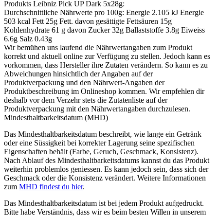
Produkts
Leibniz Pick UP Dark 5x28g
:
Durchschnittliche Nährwerte pro 100g: Energie 2.105 kJ Energie
503 kcal Fett 25g Fett. davon gesättigte Fettsäuren 15g
Kohlenhydrate 61 g davon Zucker 32g Ballaststoffe 3.8g Eiweiss
6.6g Salz 0.43g
Wir bemühen uns laufend die Nährwertangaben zum Produkt
korrekt und aktuell online zur Verfügung zu stellen. Jedoch kann es
vorkommen, dass Hersteller ihre Zutaten verändern. So kann es zu
Abweichungen hinsichtlich der Angaben auf der
Produktverpackung und den Nährwert-Angaben der
Produktbeschreibung im Onlineshop kommen. Wir empfehlen dir
deshalb vor dem Verzehr stets die Zutatenliste auf der
Produktverpackung mit den Nährwertangaben durchzulesen.
Mindesthaltbarkeitsdatum (MHD)
Das Mindesthaltbarkeitsdatum beschreibt, wie lange ein Getränk
oder eine Süssigkeit bei korrekter Lagerung seine spezifischen
Eigenschaften behält (Farbe, Geruch, Geschmack, Konsistenz).
Nach Ablauf des Mindesthaltbarkeitsdatums kannst du das Produkt
weiterhin problemlos geniessen. Es kann jedoch sein, dass sich der
Geschmack oder die Konsistenz verändert. Weitere Informationen
zum
MHD findest du hier
.
Das Mindesthaltbarkeitsdatum ist bei jedem Produkt aufgedruckt.
Bitte habe Verständnis, dass wir es beim besten Willen in unserem