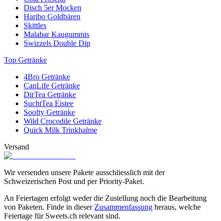
Disch 5er Mocken
Haribo Goldbären
Skittles
Malabar Kaugummis
Swizzels Double Dip
Top Getränke
4Bro Getränke
CanLife Getränke
DirTea Getränke
SuchtTea Eistee
Soofty Getränke
Wild Crocodile Getränke
Quick Milk Trinkhalme
Versand
Wir versenden unsere Pakete ausschliesslich mit der
Schweizerischen Post und per Priority-Paket.
An Feiertagen erfolgt weder die Zustellung noch die Bearbeitung
von Paketen. Finde in dieser
Zusammenfassung
heraus, welche
Feiertage für Sweets.ch relevant sind.