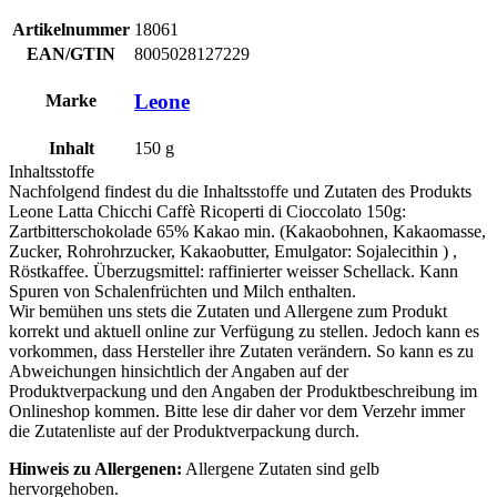
Artikelnummer
18061
EAN/GTIN
8005028127229
Leone
Marke
Inhalt
150
g
Inhaltsstoffe
Nachfolgend findest du die Inhaltsstoffe und Zutaten des Produkts
Leone Latta Chicchi Caffè Ricoperti di Cioccolato 150g
:
Zartbitterschokolade 65% Kakao min. (Kakaobohnen, Kakaomasse,
Zucker, Rohrohrzucker, Kakaobutter, Emulgator:
Sojalecithin
) ,
Röstkaffee. Überzugsmittel: raffinierter weisser Schellack. Kann
Spuren von
Schalenfrüchten
und
Milch
enthalten.
Wir bemühen uns stets die Zutaten und Allergene zum Produkt
korrekt und aktuell online zur Verfügung zu stellen. Jedoch kann es
vorkommen, dass Hersteller ihre Zutaten verändern. So kann es zu
Abweichungen hinsichtlich der Angaben auf der
Produktverpackung und den Angaben der Produktbeschreibung im
Onlineshop kommen. Bitte lese dir daher vor dem Verzehr immer
die Zutatenliste auf der Produktverpackung durch.
Hinweis zu Allergenen:
Allergene Zutaten sind
gelb
hervorgehoben
.