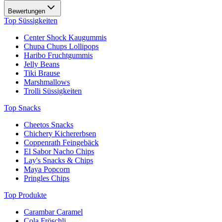
Bewertungen
Top Süssigkeiten
Center Shock Kaugummis
Chupa Chups Lollipops
Haribo Fruchtgummis
Jelly Beans
Tiki Brause
Marshmallows
Trolli Süssigkeiten
Top Snacks
Cheetos Snacks
Chichery Kichererbsen
Coppenrath Feingebäck
El Sabor Nacho Chips
Lay's Snacks & Chips
Maya Popcorn
Pringles Chips
Top Produkte
Carambar Caramel
Cola Fröschli