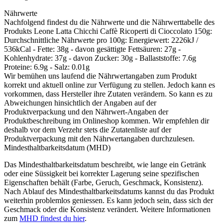
Nährwerte
Nachfolgend findest du die Nährwerte und die Nährwerttabelle des
Produkts
Leone Latta Chicchi Caffè Ricoperti di Cioccolato 150g
:
Durchschnittliche Nährwerte pro 100g: Energiewert: 2226kJ /
536kCal - Fette: 38g - davon gesättigte Fettsäuren: 27g -
Kohlenhydrate: 37g - davon Zucker: 30g - Ballaststoffe: 7.6g
Proteine: 6.9g - Salz: 0.01g
Wir bemühen uns laufend die Nährwertangaben zum Produkt
korrekt und aktuell online zur Verfügung zu stellen. Jedoch kann es
vorkommen, dass Hersteller ihre Zutaten verändern. So kann es zu
Abweichungen hinsichtlich der Angaben auf der
Produktverpackung und den Nährwert-Angaben der
Produktbeschreibung im Onlineshop kommen. Wir empfehlen dir
deshalb vor dem Verzehr stets die Zutatenliste auf der
Produktverpackung mit den Nährwertangaben durchzulesen.
Mindesthaltbarkeitsdatum (MHD)
Das Mindesthaltbarkeitsdatum beschreibt, wie lange ein Getränk
oder eine Süssigkeit bei korrekter Lagerung seine spezifischen
Eigenschaften behält (Farbe, Geruch, Geschmack, Konsistenz).
Nach Ablauf des Mindesthaltbarkeitsdatums kannst du das Produkt
weiterhin problemlos geniessen. Es kann jedoch sein, dass sich der
Geschmack oder die Konsistenz verändert. Weitere Informationen
zum
MHD findest du hier
.