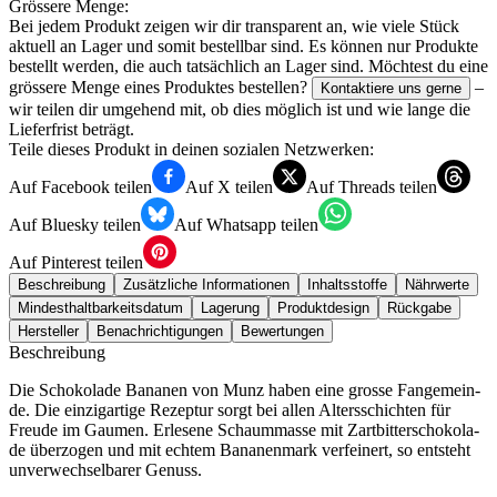
Grössere Menge:
Bei jedem Produkt zeigen wir dir transparent an, wie viele Stück
aktuell an Lager und somit bestellbar sind. Es können nur Produkte
bestellt werden, die auch tatsächlich an Lager sind. Möchtest du eine
grössere Menge eines Produktes bestellen?
–
Kontaktiere uns gerne
wir teilen dir umgehend mit, ob dies möglich ist und wie lange die
Lieferfrist beträgt.
Teile dieses Produkt in deinen sozialen Netzwerken:
Auf Facebook teilen
Auf X teilen
Auf Threads teilen
Auf Bluesky teilen
Auf Whatsapp teilen
Auf Pinterest teilen
Beschreibung
Zusätzliche Informationen
Inhaltsstoffe
Nährwerte
Mindesthaltbarkeitsdatum
Lagerung
Produktdesign
Rückgabe
Hersteller
Benachrichtigungen
Bewertungen
Beschreibung
Die Scho­ko­la­de Bana­nen von Munz haben eine gros­se Fan­ge­mein­
de. Die ein­zig­ar­ti­ge Rezep­tur sorgt bei allen Alters­schich­ten für
Freu­de im Gau­men. Erle­se­ne Schaum­mas­se mit Zart­bit­ter­scho­ko­la­
de über­zo­gen und mit ech­tem Bana­nen­mark ver­fei­nert, so ent­steht
unver­wech­sel­ba­rer Genuss.