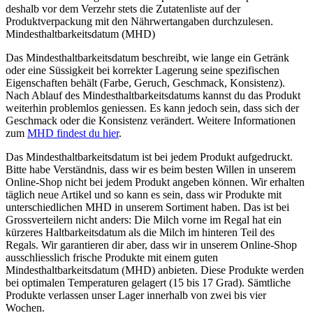
deshalb vor dem Verzehr stets die Zutatenliste auf der
Produktverpackung mit den Nährwertangaben durchzulesen.
Mindesthaltbarkeitsdatum (MHD)
Das Mindesthaltbarkeitsdatum beschreibt, wie lange ein Getränk
oder eine Süssigkeit bei korrekter Lagerung seine spezifischen
Eigenschaften behält (Farbe, Geruch, Geschmack, Konsistenz).
Nach Ablauf des Mindesthaltbarkeitsdatums kannst du das Produkt
weiterhin problemlos geniessen. Es kann jedoch sein, dass sich der
Geschmack oder die Konsistenz verändert. Weitere Informationen
zum
MHD findest du hier
.
Das Mindesthaltbarkeitsdatum ist bei jedem Produkt aufgedruckt.
Bitte habe Verständnis, dass wir es beim besten Willen in unserem
Online-Shop nicht bei jedem Produkt angeben können. Wir erhalten
täglich neue Artikel und so kann es sein, dass wir Produkte mit
unterschiedlichen MHD in unserem Sortiment haben. Das ist bei
Grossverteilern nicht anders: Die Milch vorne im Regal hat ein
kürzeres Haltbarkeitsdatum als die Milch im hinteren Teil des
Regals. Wir garantieren dir aber, dass wir in unserem Online-Shop
ausschliesslich frische Produkte mit einem guten
Mindesthaltbarkeitsdatum (MHD) anbieten. Diese Produkte werden
bei optimalen Temperaturen gelagert (15 bis 17 Grad). Sämtliche
Produkte verlassen unser Lager innerhalb von zwei bis vier
Wochen.