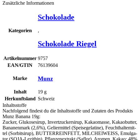
Zusätzliche Informationen
Schokolade
,
Kategorien
Schokolade Riegel
Artikelnummer
9757
EAN/GTIN
76139604
Munz
Marke
Inhalt
19
g
Herkunftsland
Schweiz
Inhaltsstoffe
Nachfolgend findest du die Inhaltsstoffe und Zutaten des Produkts
Munz Banana 19g
:
Zucker, Glu­ko­se­si­rup, Invert­zu­cker­si­rup, Kakao­mas­se, Kakao­but­ter,
Bana­nen­mark (2,6%), Gelier­mit­tel (Spei­se­ge­la­ti­ne), Feucht­hal­te­mit­
tel (Sor­bit­si­rup), BUT­TERREIN­FETT,
MILCH
­EI­WEISS, Emul­ga­
tor (
SOJA
-Lezi­thin), Pflan­zen­ex­trakt (Saflor), Aro­men. Kakao: 48%