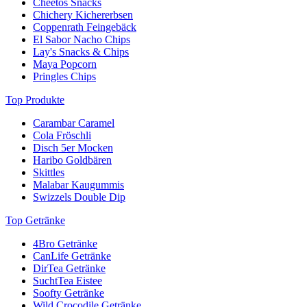
Cheetos Snacks
Chichery Kichererbsen
Coppenrath Feingebäck
El Sabor Nacho Chips
Lay's Snacks & Chips
Maya Popcorn
Pringles Chips
Top Produkte
Carambar Caramel
Cola Fröschli
Disch 5er Mocken
Haribo Goldbären
Skittles
Malabar Kaugummis
Swizzels Double Dip
Top Getränke
4Bro Getränke
CanLife Getränke
DirTea Getränke
SuchtTea Eistee
Soofty Getränke
Wild Crocodile Getränke