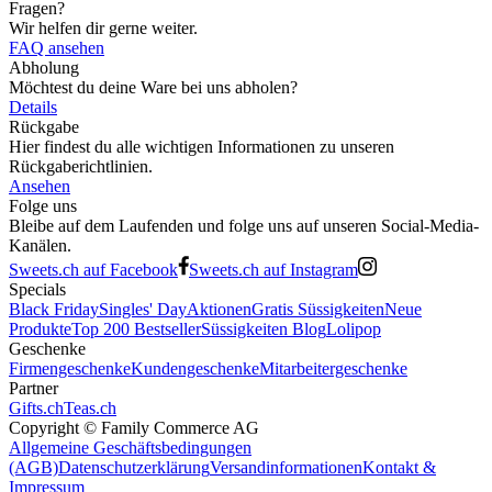
Fragen?
Wir helfen dir gerne weiter.
FAQ ansehen
Abholung
Möchtest du deine Ware bei uns abholen?
Details
Rückgabe
Hier findest du alle wichtigen Informationen zu unseren
Rückgaberichtlinien.
Ansehen
Folge uns
Bleibe auf dem Laufenden und folge uns auf unseren Social-Media-
Kanälen.
Sweets.ch auf Facebook
Sweets.ch auf Instagram
Specials
Black Friday
Singles' Day
Aktionen
Gratis Süssigkeiten
Neue
Produkte
Top 200 Bestseller
Süssigkeiten Blog
Lolipop
Geschenke
Firmengeschenke
Kundengeschenke
Mitarbeitergeschenke
Partner
Gifts.ch
Teas.ch
Copyright ©
Family Commerce AG
Allgemeine Geschäftsbedingungen
(AGB)
Datenschutzerklärung
Versandinformationen
Kontakt &
Impressum