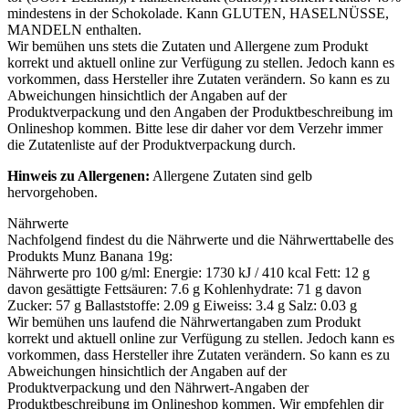
min­des­tens in der Scho­ko­la­de. Kann GLU­TEN, HASEL­NÜS­SE,
MAN­DELN enthalten.
Wir bemühen uns stets die Zutaten und Allergene zum Produkt
korrekt und aktuell online zur Verfügung zu stellen. Jedoch kann es
vorkommen, dass Hersteller ihre Zutaten verändern. So kann es zu
Abweichungen hinsichtlich der Angaben auf der
Produktverpackung und den Angaben der Produktbeschreibung im
Onlineshop kommen. Bitte lese dir daher vor dem Verzehr immer
die Zutatenliste auf der Produktverpackung durch.
Hinweis zu Allergenen:
Allergene Zutaten sind
gelb
hervorgehoben
.
Nährwerte
Nachfolgend findest du die Nährwerte und die Nährwerttabelle des
Produkts
Munz Banana 19g
:
Nähr­wer­te pro 100 g/ml: Ener­gie: 1730 kJ / 410 kcal Fett: 12 g
davon gesät­tig­te Fett­säu­ren: 7.6 g Koh­len­hy­dra­te: 71 g davon
Zucker: 57 g Bal­last­stof­fe: 2.09 g Eiweiss: 3.4 g Salz: 0.03 g
Wir bemühen uns laufend die Nährwertangaben zum Produkt
korrekt und aktuell online zur Verfügung zu stellen. Jedoch kann es
vorkommen, dass Hersteller ihre Zutaten verändern. So kann es zu
Abweichungen hinsichtlich der Angaben auf der
Produktverpackung und den Nährwert-Angaben der
Produktbeschreibung im Onlineshop kommen. Wir empfehlen dir