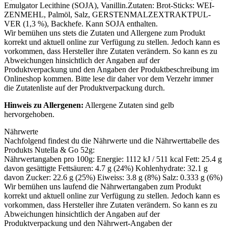
Emul­ga­tor Leci­thi­ne (
SOJA
), Vanillin.Zutaten: Brot-Sticks: WEI­
ZEN­MEHL, Palm­öl, Salz, GERS­TEN­MALZ­EX­TRAKT­PUL­
VER (1,3 %), Back­he­fe. Kann
SOJA
enthalten.
Wir bemühen uns stets die Zutaten und Allergene zum Produkt
korrekt und aktuell online zur Verfügung zu stellen. Jedoch kann es
vorkommen, dass Hersteller ihre Zutaten verändern. So kann es zu
Abweichungen hinsichtlich der Angaben auf der
Produktverpackung und den Angaben der Produktbeschreibung im
Onlineshop kommen. Bitte lese dir daher vor dem Verzehr immer
die Zutatenliste auf der Produktverpackung durch.
Hinweis zu Allergenen:
Allergene Zutaten sind
gelb
hervorgehoben
.
Nährwerte
Nachfolgend findest du die Nährwerte und die Nährwerttabelle des
Produkts
Nutella & Go 52g
:
Nähr­wert­an­ga­ben pro 100g: Ener­gie: 1112 kJ / 511 kcal Fett: 25.4 g
davon gesät­tig­te Fett­säu­ren: 4.7 g (24%) Koh­len­hy­dra­te: 32.1 g
davon Zucker: 22.6 g (25%) Eiweiss: 3.8 g (8%) Salz: 0.333 g (6%)
Wir bemühen uns laufend die Nährwertangaben zum Produkt
korrekt und aktuell online zur Verfügung zu stellen. Jedoch kann es
vorkommen, dass Hersteller ihre Zutaten verändern. So kann es zu
Abweichungen hinsichtlich der Angaben auf der
Produktverpackung und den Nährwert-Angaben der