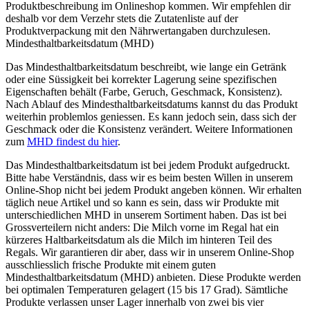
Produktbeschreibung im Onlineshop kommen. Wir empfehlen dir
deshalb vor dem Verzehr stets die Zutatenliste auf der
Produktverpackung mit den Nährwertangaben durchzulesen.
Mindesthaltbarkeitsdatum (MHD)
Das Mindesthaltbarkeitsdatum beschreibt, wie lange ein Getränk
oder eine Süssigkeit bei korrekter Lagerung seine spezifischen
Eigenschaften behält (Farbe, Geruch, Geschmack, Konsistenz).
Nach Ablauf des Mindesthaltbarkeitsdatums kannst du das Produkt
weiterhin problemlos geniessen. Es kann jedoch sein, dass sich der
Geschmack oder die Konsistenz verändert. Weitere Informationen
zum
MHD findest du hier
.
Das Mindesthaltbarkeitsdatum ist bei jedem Produkt aufgedruckt.
Bitte habe Verständnis, dass wir es beim besten Willen in unserem
Online-Shop nicht bei jedem Produkt angeben können. Wir erhalten
täglich neue Artikel und so kann es sein, dass wir Produkte mit
unterschiedlichen MHD in unserem Sortiment haben. Das ist bei
Grossverteilern nicht anders: Die Milch vorne im Regal hat ein
kürzeres Haltbarkeitsdatum als die Milch im hinteren Teil des
Regals. Wir garantieren dir aber, dass wir in unserem Online-Shop
ausschliesslich frische Produkte mit einem guten
Mindesthaltbarkeitsdatum (MHD) anbieten. Diese Produkte werden
bei optimalen Temperaturen gelagert (15 bis 17 Grad). Sämtliche
Produkte verlassen unser Lager innerhalb von zwei bis vier