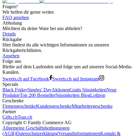
Fragen?
Wir helfen dir gerne weiter.
FAQ ansehen
Abholung
Möchtest du deine Ware bei uns abholen?
Details
Rückgabe
Hier findest du alle wichtigen Informationen zu unseren
Rückgaberichtlinien.
Ansehen
Folge uns
Bleibe auf dem Laufenden und folge uns auf unseren Social-Media-
Kanälen.
Sweets.ch auf Facebook
Sweets.ch auf Instagram
Specials
Black Friday
Singles' Day
Aktionen
Gratis Süssigkeiten
Neue
Produkte
Top 200 Bestseller
Süssigkeiten Blog
Lolipop
Geschenke
Firmengeschenke
Kundengeschenke
Mitarbeitergeschenke
Partner
Gifts.ch
Teas.ch
Copyright ©
Family Commerce AG
Allgemeine Geschäftsbedingungen
(AGB)
Datenschutzerklärung
Versandinformationen
Kontakt &