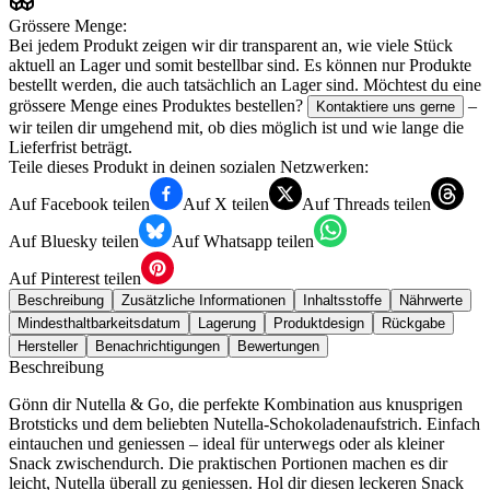
Grössere Menge:
Bei jedem Produkt zeigen wir dir transparent an, wie viele Stück
aktuell an Lager und somit bestellbar sind. Es können nur Produkte
bestellt werden, die auch tatsächlich an Lager sind. Möchtest du eine
grössere Menge eines Produktes bestellen?
–
Kontaktiere uns gerne
wir teilen dir umgehend mit, ob dies möglich ist und wie lange die
Lieferfrist beträgt.
Teile dieses Produkt in deinen sozialen Netzwerken:
Auf Facebook teilen
Auf X teilen
Auf Threads teilen
Auf Bluesky teilen
Auf Whatsapp teilen
Auf Pinterest teilen
Beschreibung
Zusätzliche Informationen
Inhaltsstoffe
Nährwerte
Mindesthaltbarkeitsdatum
Lagerung
Produktdesign
Rückgabe
Hersteller
Benachrichtigungen
Bewertungen
Beschreibung
Gönn dir Nutel­la & Go, die per­fek­te Kom­bi­na­ti­on aus knusp­ri­gen
Brot­sticks und dem belieb­ten Nutel­la-Scho­ko­la­den­auf­strich. Ein­fach
ein­tau­chen und genies­sen – ide­al für unter­wegs oder als klei­ner
Snack zwi­schen­durch. Die prak­ti­schen Por­tio­nen machen es dir
leicht, Nutel­la über­all zu genies­sen. Hol dir die­sen lecke­ren Snack