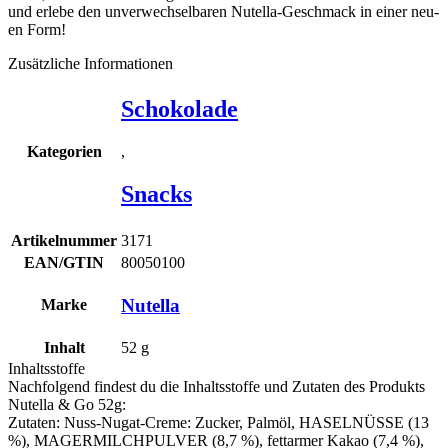
und erle­be den unver­wech­sel­ba­ren Nutel­la-Geschmack in einer neu­
en Form!
Zusätzliche Informationen
Schokolade
,
Kategorien
Snacks
Artikelnummer
3171
EAN/GTIN
80050100
Nutella
Marke
Inhalt
52
g
Inhaltsstoffe
Nachfolgend findest du die Inhaltsstoffe und Zutaten des Produkts
Nutella & Go 52g
:
Zuta­ten: Nuss-Nugat-Creme: Zucker, Palm­öl, HASEL­NÜS­SE (13
%), MAGER­
MILCH
­PUL­VER (8,7 %), fett­ar­mer Kakao (7,4 %),