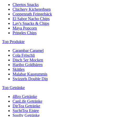
Cheetos Snacks
Chichery Kichererbsen
Coppenrath Feingebäck
El Sabor Nacho Chips
Lay's Snacks & Chips
Maya Popcorn
Pringles Chips
Top Produkte
Carambar Caramel
Cola Fröschli
Disch 5er Mocken
Haribo Goldbären
Skittles
Malabar Kaugummis
Swizzels Double Dip
Top Getränke
4Bro Getränke
CanLife Getränke
DirTea Getränke
SuchtTea Eistee
Soofty Getränke