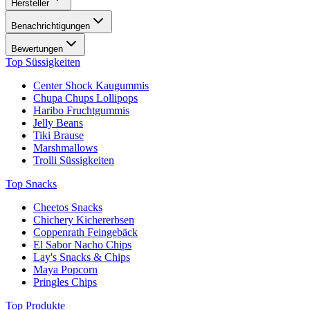
Hersteller
Benachrichtigungen
Bewertungen
Top Süssigkeiten
Center Shock Kaugummis
Chupa Chups Lollipops
Haribo Fruchtgummis
Jelly Beans
Tiki Brause
Marshmallows
Trolli Süssigkeiten
Top Snacks
Cheetos Snacks
Chichery Kichererbsen
Coppenrath Feingebäck
El Sabor Nacho Chips
Lay's Snacks & Chips
Maya Popcorn
Pringles Chips
Top Produkte