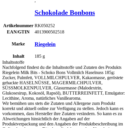
,
Schokolade Bonbons
Artikelnummer
RK050252
EAN/GTIN
4013900502518
Riegelein
Marke
Inhalt
185
g
Inhaltsstoffe
Nachfolgend findest du die Inhaltsstoffe und Zutaten des Produkts
Riegelein Milk Bits - Schoko Bons Vollmilch Haselnuss 185g
:
Zucker, Palmfett, VOLLMILCHPULVER, Kakaomasse, geröstete
gehackte
HASELNÜSSE
,
MAGERMILCHPULVER
,
SÜSSMOLKENPULVER, Glasurmasse (Malodextrin,
Glukosesirup, Kokosöl, Rapsöl), BUTTERREINFETT, Emulgator:
Lecithine, Aroma, natürliches Vanillearoma.
Wir bemühen uns stets die Zutaten und Allergene zum Produkt
korrekt und aktuell online zur Verfügung zu stellen. Jedoch kann es
vorkommen, dass Hersteller ihre Zutaten verändern. So kann es zu
Abweichungen hinsichtlich der Angaben auf der
Produktverpackung und den Angaben der Produktbeschreibung im