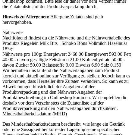
Onlineshop kommen. Bitte lese dir daher vor dem Verzehr immer
die Zutatenliste auf der Produktverpackung durch.
Hinweis zu Allergenen:
Allergene Zutaten sind
gelb
hervorgehoben
.
Nährwerte
Nachfolgend findest du die Nährwerte und die Nährwerttabelle des
Produkts
Riegelein Milk Bits - Schoko Bons Vollmilch Haselnuss
185g
:
Nährwerte pro 100g: Energiewert 2468.00 Energiewert 593.00 Fett
40.00 - davon gesättigte Fettsäuren 21.00 Kohlenhydrate 50.00 -
davon Zucker 50.00 Balaststoffe 0.00 Eiweiss 6.90 Salz 0.150
Wir bemühen uns laufend die Nährwertangaben zum Produkt
korrekt und aktuell online zur Verfügung zu stellen. Jedoch kann es
vorkommen, dass Hersteller ihre Zutaten verändern. So kann es zu
Abweichungen hinsichtlich der Angaben auf der
Produktverpackung und den Nährwert-Angaben der
Produktbeschreibung im Onlineshop kommen. Wir empfehlen dir
deshalb vor dem Verzehr stets die Zutatenliste auf der
Produktverpackung mit den Nährwertangaben durchzulesen.
Mindesthaltbarkeitsdatum (MHD)
Das Mindesthaltbarkeitsdatum beschreibt, wie lange ein Getränk
oder eine Süssigkeit bei korrekter Lagerung seine spezifischen
Eigenschaften behält (Farbe, Geruch, Geschmack, Konsistenz).