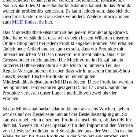
Nach Ablauf des Mindesthaltbarkeitsdatums kannst du das Produkt
weiterhin problemlos geniessen. Es kann jedoch sein, dass sich der
Geschmack oder die Konsistenz verändert. Weitere Informationen
zum
MHD findest du hier
.
Das Mindesthaltbarkeitsdatum ist bei jedem Produkt aufgedruckt.
Bitte habe Verständnis, dass wir es beim besten Willen in unserem
Online-Shop nicht bei jedem Produkt angeben können. Wir erhalten
täglich neue Artikel und so kann es sein, dass wir Produkte mit
unterschiedlichen MHD in unserem Sortiment haben. Das ist bei
Grossverteilern nicht anders: Die Milch vorne im Regal hat ein
kürzeres Haltbarkeitsdatum als die Milch im hinteren Teil des
Regals. Wir garantieren dir aber, dass wir in unserem Online-Shop
ausschliesslich frische Produkte mit einem guten
Mindesthaltbarkeitsdatum (MHD) anbieten. Diese Produkte werden
bei optimalen Temperaturen gelagert (15 bis 17 Grad). Sämtliche
Produkte verlassen unser Lager innerhalb von zwei bis vier
Wochen.
Ist das Mindesthaltbarkeitsdatum kleiner als sechs Wochen, geben
wir das auf der Bestellseite und auf der Bestellbestätigung an. So
kannst du bei jedem einzelnen Produkt entscheiden, ob das OK für
dich ist. Sweets.ch ist der Spezialist für den Import und den Vertrieb
von Lifestyle-Getränken und Süssigkeiten aus aller Welt. Da es eine
Weile dauert, bis diese Produkte in der Schweiz eingetroffen sind,