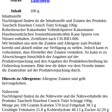
Taucherli
Marke
Inhalt
100
g
Inhaltsstoffe
Nachfolgend findest du die Inhaltsstoffe und Zutaten des Produkts
Taucherli Hazelnut Crunch Tsüri Schoggi 100g
:
Rohrohrzucker Kakaobutter Vollmilchpulver Kakaomasse
Haselnussstückchen Sonnenblumenlecithin Kann Spuren von
Nüssen
enthalten. Zertifiziert nach CH-BIO-006.
Wir bemühen uns stets die Zutaten und Allergene zum Produkt
korrekt und aktuell online zur Verfügung zu stellen. Jedoch kann es
vorkommen, dass Hersteller ihre Zutaten verändern. So kann es zu
Abweichungen hinsichtlich der Angaben auf der
Produktverpackung und den Angaben der Produktbeschreibung im
Onlineshop kommen. Bitte lese dir daher vor dem Verzehr immer
die Zutatenliste auf der Produktverpackung durch.
Hinweis zu Allergenen:
Allergene Zutaten sind
gelb
hervorgehoben
.
Nährwerte
Nachfolgend findest du die Nährwerte und die Nährwerttabelle des
Produkts
Taucherli Hazelnut Crunch Tsüri Schoggi 100g
:
Menge pro 100 Gramm Kalorien 570 kcal Fettgehalt 38.3 g
Gesättigte Fettsäuren 21.8 g Kohlenhydrate 48.13 g Zucker 42.29 g