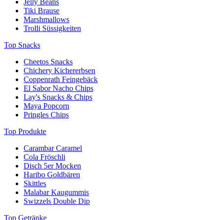
Jelly Beans
Tiki Brause
Marshmallows
Trolli Süssigkeiten
Top Snacks
Cheetos Snacks
Chichery Kichererbsen
Coppenrath Feingebäck
El Sabor Nacho Chips
Lay's Snacks & Chips
Maya Popcorn
Pringles Chips
Top Produkte
Carambar Caramel
Cola Fröschli
Disch 5er Mocken
Haribo Goldbären
Skittles
Malabar Kaugummis
Swizzels Double Dip
Top Getränke