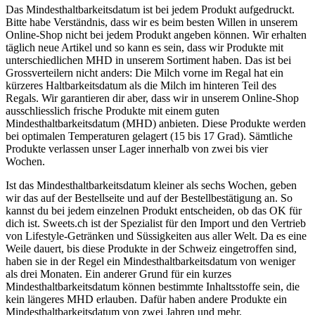
Das Mindesthaltbarkeitsdatum ist bei jedem Produkt aufgedruckt.
Bitte habe Verständnis, dass wir es beim besten Willen in unserem
Online-Shop nicht bei jedem Produkt angeben können. Wir erhalten
täglich neue Artikel und so kann es sein, dass wir Produkte mit
unterschiedlichen MHD in unserem Sortiment haben. Das ist bei
Grossverteilern nicht anders: Die Milch vorne im Regal hat ein
kürzeres Haltbarkeitsdatum als die Milch im hinteren Teil des
Regals. Wir garantieren dir aber, dass wir in unserem Online-Shop
ausschliesslich frische Produkte mit einem guten
Mindesthaltbarkeitsdatum (MHD) anbieten. Diese Produkte werden
bei optimalen Temperaturen gelagert (15 bis 17 Grad). Sämtliche
Produkte verlassen unser Lager innerhalb von zwei bis vier
Wochen.
Ist das Mindesthaltbarkeitsdatum kleiner als sechs Wochen, geben
wir das auf der Bestellseite und auf der Bestellbestätigung an. So
kannst du bei jedem einzelnen Produkt entscheiden, ob das OK für
dich ist. Sweets.ch ist der Spezialist für den Import und den Vertrieb
von Lifestyle-Getränken und Süssigkeiten aus aller Welt. Da es eine
Weile dauert, bis diese Produkte in der Schweiz eingetroffen sind,
haben sie in der Regel ein Mindesthaltbarkeitsdatum von weniger
als drei Monaten. Ein anderer Grund für ein kurzes
Mindesthaltbarkeitsdatum können bestimmte Inhaltsstoffe sein, die
kein längeres MHD erlauben. Dafür haben andere Produkte ein
Mindesthaltbarkeitsdatum von zwei Jahren und mehr.