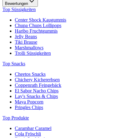
Bewertungen
Top Süssigkeiten
Center Shock Kaugummis
Chupa Chups Lollipops
Haribo Fruchtgummis
Jelly Beans
Tiki Brause
Marshmallows
Trolli Süssigkeiten
Top Snacks
Cheetos Snacks
Chichery Kichererbsen
Coppenrath Feingebäck
El Sabor Nacho Chips
Lay's Snacks & Chips
Maya Popcorn
Pringles Chips
Top Produkte
Carambar Caramel
Cola Fröschli