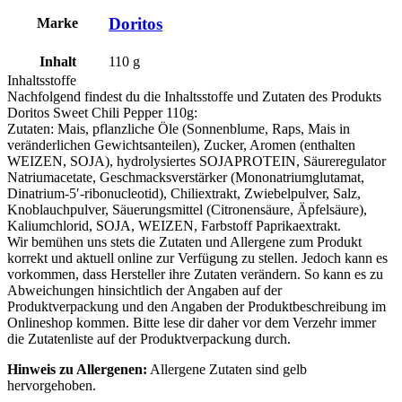
Doritos
Marke
Inhalt
110
g
Inhaltsstoffe
Nachfolgend findest du die Inhaltsstoffe und Zutaten des Produkts
Doritos Sweet Chili Pepper 110g
:
Zutaten: Mais, pflanzliche Öle (Sonnenblume, Raps, Mais in
veränderlichen Gewichtsanteilen), Zucker, Aromen (enthalten
WEIZEN
,
SOJA
), hydrolysiertes
SOJAPROTEIN
, Säureregulator
Natriumacetate, Geschmacksverstärker (Mononatriumglutamat,
Dinatrium-5′-ribonucleotid), Chiliextrakt, Zwiebelpulver, Salz,
Knoblauchpulver, Säuerungsmittel (Citronensäure, Äpfelsäure),
Kaliumchlorid,
SOJA
,
WEIZEN
, Farbstoff Paprikaextrakt.
Wir bemühen uns stets die Zutaten und Allergene zum Produkt
korrekt und aktuell online zur Verfügung zu stellen. Jedoch kann es
vorkommen, dass Hersteller ihre Zutaten verändern. So kann es zu
Abweichungen hinsichtlich der Angaben auf der
Produktverpackung und den Angaben der Produktbeschreibung im
Onlineshop kommen. Bitte lese dir daher vor dem Verzehr immer
die Zutatenliste auf der Produktverpackung durch.
Hinweis zu Allergenen:
Allergene Zutaten sind
gelb
hervorgehoben
.