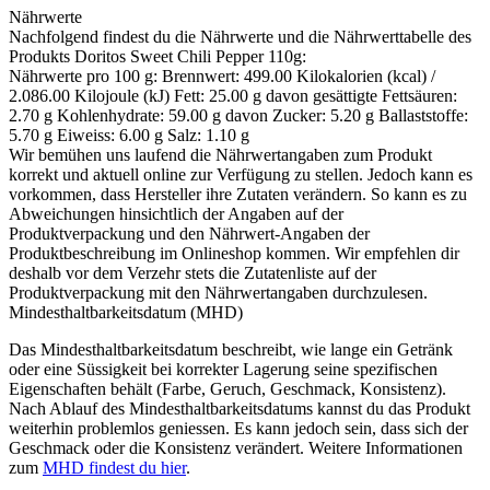
Nährwerte
Nachfolgend findest du die Nährwerte und die Nährwerttabelle des
Produkts
Doritos Sweet Chili Pepper 110g
:
Nährwerte pro 100 g: Brennwert: 499.00 Kilokalorien (kcal) /
2.086.00 Kilojoule (kJ) Fett: 25.00 g davon gesättigte Fettsäuren:
2.70 g Kohlenhydrate: 59.00 g davon Zucker: 5.20 g Ballaststoffe:
5.70 g Eiweiss: 6.00 g Salz: 1.10 g
Wir bemühen uns laufend die Nährwertangaben zum Produkt
korrekt und aktuell online zur Verfügung zu stellen. Jedoch kann es
vorkommen, dass Hersteller ihre Zutaten verändern. So kann es zu
Abweichungen hinsichtlich der Angaben auf der
Produktverpackung und den Nährwert-Angaben der
Produktbeschreibung im Onlineshop kommen. Wir empfehlen dir
deshalb vor dem Verzehr stets die Zutatenliste auf der
Produktverpackung mit den Nährwertangaben durchzulesen.
Mindesthaltbarkeitsdatum (MHD)
Das Mindesthaltbarkeitsdatum beschreibt, wie lange ein Getränk
oder eine Süssigkeit bei korrekter Lagerung seine spezifischen
Eigenschaften behält (Farbe, Geruch, Geschmack, Konsistenz).
Nach Ablauf des Mindesthaltbarkeitsdatums kannst du das Produkt
weiterhin problemlos geniessen. Es kann jedoch sein, dass sich der
Geschmack oder die Konsistenz verändert. Weitere Informationen
zum
MHD findest du hier
.