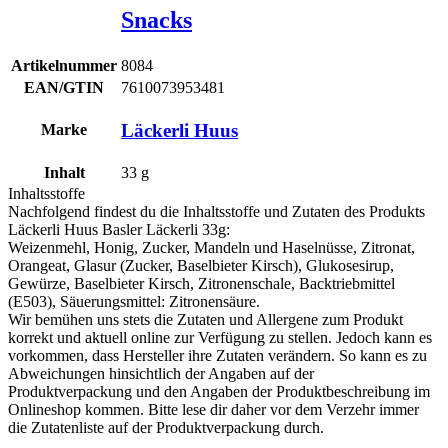
Snacks
Artikelnummer
8084
EAN/GTIN
7610073953481
Läckerli Huus
Marke
Inhalt
33
g
Inhaltsstoffe
Nachfolgend findest du die Inhaltsstoffe und Zutaten des Produkts
Läckerli Huus Basler Läckerli 33g
:
Weizenmehl
, Honig, Zucker,
Mandeln
und
Haselnüsse
, Zitronat,
Orangeat, Glasur (Zucker, Baselbieter Kirsch), Glukosesirup,
Gewürze, Baselbieter Kirsch, Zitronenschale, Backtriebmittel
(E503), Säuerungsmittel: Zitronensäure.
Wir bemühen uns stets die Zutaten und Allergene zum Produkt
korrekt und aktuell online zur Verfügung zu stellen. Jedoch kann es
vorkommen, dass Hersteller ihre Zutaten verändern. So kann es zu
Abweichungen hinsichtlich der Angaben auf der
Produktverpackung und den Angaben der Produktbeschreibung im
Onlineshop kommen. Bitte lese dir daher vor dem Verzehr immer
die Zutatenliste auf der Produktverpackung durch.