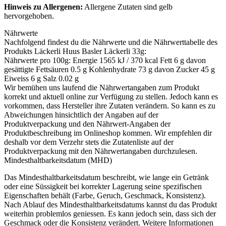
Hinweis zu Allergenen:
Allergene Zutaten sind
gelb
hervorgehoben
.
Nährwerte
Nachfolgend findest du die Nährwerte und die Nährwerttabelle des
Produkts
Läckerli Huus Basler Läckerli 33g
:
Nährwerte pro 100g: Energie 1565 kJ / 370 kcal Fett 6 g davon
gesättigte Fettsäuren 0.5 g Kohlenhydrate 73 g davon Zucker 45 g
Eiweiss 6 g Salz 0.02 g
Wir bemühen uns laufend die Nährwertangaben zum Produkt
korrekt und aktuell online zur Verfügung zu stellen. Jedoch kann es
vorkommen, dass Hersteller ihre Zutaten verändern. So kann es zu
Abweichungen hinsichtlich der Angaben auf der
Produktverpackung und den Nährwert-Angaben der
Produktbeschreibung im Onlineshop kommen. Wir empfehlen dir
deshalb vor dem Verzehr stets die Zutatenliste auf der
Produktverpackung mit den Nährwertangaben durchzulesen.
Mindesthaltbarkeitsdatum (MHD)
Das Mindesthaltbarkeitsdatum beschreibt, wie lange ein Getränk
oder eine Süssigkeit bei korrekter Lagerung seine spezifischen
Eigenschaften behält (Farbe, Geruch, Geschmack, Konsistenz).
Nach Ablauf des Mindesthaltbarkeitsdatums kannst du das Produkt
weiterhin problemlos geniessen. Es kann jedoch sein, dass sich der
Geschmack oder die Konsistenz verändert. Weitere Informationen