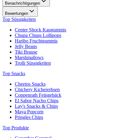
Benachrichtigungen
Bewertungen
Top Süssigkeiten
Center Shock Kaugummis
Chupa Chups Lollipops
Haribo Fruchtgummis
Jelly Beans
Tiki Brause
Marshmallows
Trolli Süssigkeiten
Top Snacks
Cheetos Snacks
Chichery Kichererbsen
Coppenrath Feingebäck
El Sabor Nacho Chips
Lay's Snacks & Chips
Maya Popcorn
Pringles Chips
Top Produkte