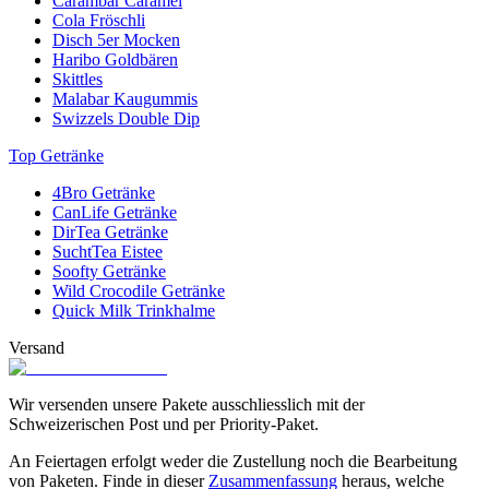
Carambar Caramel
Cola Fröschli
Disch 5er Mocken
Haribo Goldbären
Skittles
Malabar Kaugummis
Swizzels Double Dip
Top Getränke
4Bro Getränke
CanLife Getränke
DirTea Getränke
SuchtTea Eistee
Soofty Getränke
Wild Crocodile Getränke
Quick Milk Trinkhalme
Versand
Wir versenden unsere Pakete ausschliesslich mit der
Schweizerischen Post und per Priority-Paket.
An Feiertagen erfolgt weder die Zustellung noch die Bearbeitung
von Paketen. Finde in dieser
Zusammenfassung
heraus, welche