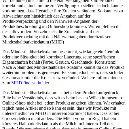
Wir bemühen uns laufend die Nährwertangaben zum Produkt
korrekt und aktuell online zur Verfügung zu stellen. Jedoch kann es
vorkommen, dass Hersteller ihre Zutaten verändern. So kann es zu
Abweichungen hinsichtlich der Angaben auf der
Produktverpackung und den Nährwert-Angaben der
Produktbeschreibung im Onlineshop kommen. Wir empfehlen dir
deshalb vor dem Verzehr stets die Zutatenliste auf der
Produktverpackung mit den Nährwertangaben durchzulesen.
Mindesthaltbarkeitsdatum (MHD)
Das Mindesthaltbarkeitsdatum beschreibt, wie lange ein Getränk
oder eine Süssigkeit bei korrekter Lagerung seine spezifischen
Eigenschaften behält (Farbe, Geruch, Geschmack, Konsistenz).
Nach Ablauf des Mindesthaltbarkeitsdatums kannst du das Produkt
weiterhin problemlos geniessen. Es kann jedoch sein, dass sich der
Geschmack oder die Konsistenz verändert. Weitere Informationen
zum
MHD findest du hier
.
Das Mindesthaltbarkeitsdatum ist bei jedem Produkt aufgedruckt.
Bitte habe Verständnis, dass wir es beim besten Willen in unserem
Online-Shop nicht bei jedem Produkt angeben können. Wir erhalten
täglich neue Artikel und so kann es sein, dass wir Produkte mit
unterschiedlichen MHD in unserem Sortiment haben. Das ist bei
Grossverteilern nicht anders: Die Milch vorne im Regal hat ein
kürzeres Haltbarkeitsdatum als die Milch im hinteren Teil des
Regals. Wir garantieren dir aber, dass wir in unserem Online-Shop