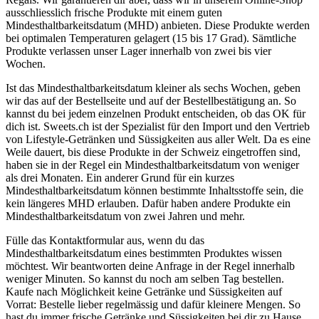
ausschliesslich frische Produkte mit einem guten
Mindesthaltbarkeitsdatum (MHD) anbieten. Diese Produkte werden
bei optimalen Temperaturen gelagert (15 bis 17 Grad). Sämtliche
Produkte verlassen unser Lager innerhalb von zwei bis vier
Wochen.
Ist das Mindesthaltbarkeitsdatum kleiner als sechs Wochen, geben
wir das auf der Bestellseite und auf der Bestellbestätigung an. So
kannst du bei jedem einzelnen Produkt entscheiden, ob das OK für
dich ist. Sweets.ch ist der Spezialist für den Import und den Vertrieb
von Lifestyle-Getränken und Süssigkeiten aus aller Welt. Da es eine
Weile dauert, bis diese Produkte in der Schweiz eingetroffen sind,
haben sie in der Regel ein Mindesthaltbarkeitsdatum von weniger
als drei Monaten. Ein anderer Grund für ein kurzes
Mindesthaltbarkeitsdatum können bestimmte Inhaltsstoffe sein, die
kein längeres MHD erlauben. Dafür haben andere Produkte ein
Mindesthaltbarkeitsdatum von zwei Jahren und mehr.
Fülle das Kontaktformular aus, wenn du das
Mindesthaltbarkeitsdatum eines bestimmten Produktes wissen
möchtest. Wir beantworten deine Anfrage in der Regel innerhalb
weniger Minuten. So kannst du noch am selben Tag bestellen.
Kaufe nach Möglichkeit keine Getränke und Süssigkeiten auf
Vorrat: Bestelle lieber regelmässig und dafür kleinere Mengen. So
hast du immer frische Getränke und Süssigkeiten bei dir zu Hause.