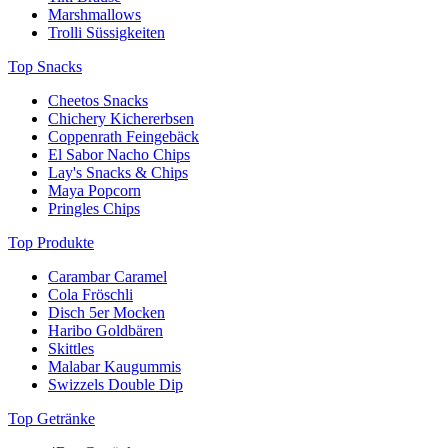
Marshmallows
Trolli Süssigkeiten
Top Snacks
Cheetos Snacks
Chichery Kichererbsen
Coppenrath Feingebäck
El Sabor Nacho Chips
Lay's Snacks & Chips
Maya Popcorn
Pringles Chips
Top Produkte
Carambar Caramel
Cola Fröschli
Disch 5er Mocken
Haribo Goldbären
Skittles
Malabar Kaugummis
Swizzels Double Dip
Top Getränke