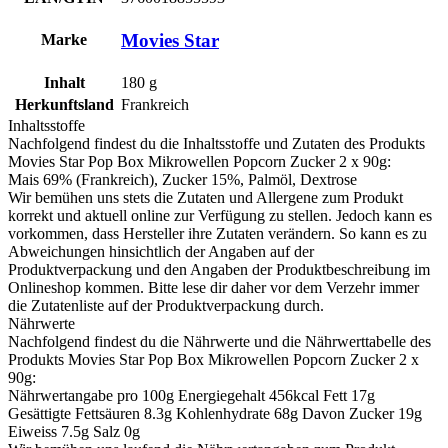
Movies Star
Marke
Inhalt
180
g
Herkunftsland
Frankreich
Inhaltsstoffe
Nachfolgend findest du die Inhaltsstoffe und Zutaten des Produkts
Movies Star Pop Box Mikrowellen Popcorn Zucker 2 x 90g
:
Mais 69% (Frankreich), Zucker 15%, Palmöl, Dextrose
Wir bemühen uns stets die Zutaten und Allergene zum Produkt
korrekt und aktuell online zur Verfügung zu stellen. Jedoch kann es
vorkommen, dass Hersteller ihre Zutaten verändern. So kann es zu
Abweichungen hinsichtlich der Angaben auf der
Produktverpackung und den Angaben der Produktbeschreibung im
Onlineshop kommen. Bitte lese dir daher vor dem Verzehr immer
die Zutatenliste auf der Produktverpackung durch.
Nährwerte
Nachfolgend findest du die Nährwerte und die Nährwerttabelle des
Produkts
Movies Star Pop Box Mikrowellen Popcorn Zucker 2 x
90g
:
Nährwertangabe pro 100g Energiegehalt 456kcal Fett 17g
Gesättigte Fettsäuren 8.3g Kohlenhydrate 68g Davon Zucker 19g
Eiweiss 7.5g Salz 0g