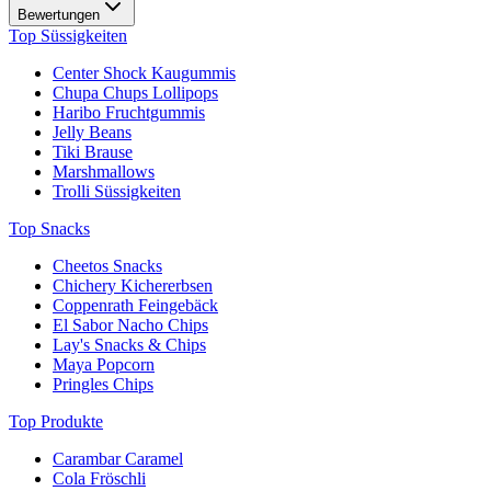
Bewertungen
Top Süssigkeiten
Center Shock Kaugummis
Chupa Chups Lollipops
Haribo Fruchtgummis
Jelly Beans
Tiki Brause
Marshmallows
Trolli Süssigkeiten
Top Snacks
Cheetos Snacks
Chichery Kichererbsen
Coppenrath Feingebäck
El Sabor Nacho Chips
Lay's Snacks & Chips
Maya Popcorn
Pringles Chips
Top Produkte
Carambar Caramel
Cola Fröschli