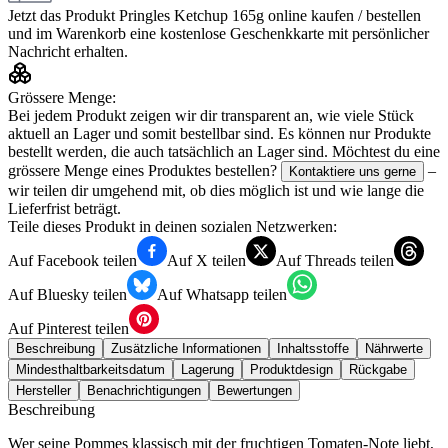
Jetzt das Produkt
Pringles Ketchup 165g
online kaufen / bestellen
und im Warenkorb eine kostenlose Geschenkkarte mit persönlicher
Nachricht erhalten.
Grössere Menge:
Bei jedem Produkt zeigen wir dir transparent an, wie viele Stück
aktuell an Lager und somit bestellbar sind. Es können nur Produkte
bestellt werden, die auch tatsächlich an Lager sind. Möchtest du eine
grössere Menge eines Produktes bestellen?
–
Kontaktiere uns gerne
wir teilen dir umgehend mit, ob dies möglich ist und wie lange die
Lieferfrist beträgt.
Teile dieses Produkt in deinen sozialen Netzwerken:
Auf Facebook teilen
Auf X teilen
Auf Threads teilen
Auf Bluesky teilen
Auf Whatsapp teilen
Auf Pinterest teilen
Beschreibung
Zusätzliche Informationen
Inhaltsstoffe
Nährwerte
Mindesthaltbarkeitsdatum
Lagerung
Produktdesign
Rückgabe
Hersteller
Benachrichtigungen
Bewertungen
Beschreibung
Wer seine Pommes klassisch mit der fruchtigen Tomaten-Note liebt,