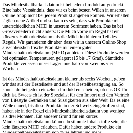
Das Mindesthaltbarkeitsdatum ist bei jedem Produkt aufgedruckt.
Bitte habe Verständnis, dass wir es beim besten Willen in unserem
Online-Shop nicht bei jedem Produkt angeben können. Wir erhalten
täglich neue Artikel und so kann es sein, dass wir Produkte mit
unterschiedlichen MHD in unserem Sortiment haben. Das ist bei
Grossverteilern nicht anders: Die Milch vorne im Regal hat ein
kürzeres Haltbarkeitsdatum als die Milch im hinteren Teil des
Regals. Wir garantieren dir aber, dass wir in unserem Online-Shop
ausschliesslich frische Produkte mit einem guten
Mindesthaltbarkeitsdatum (MHD) anbieten. Diese Produkte werden
bei optimalen Temperaturen gelagert (15 bis 17 Grad). Sämtliche
Produkte verlassen unser Lager innerhalb von zwei bis vier
Wochen.
Ist das Mindesthaltbarkeitsdatum kleiner als sechs Wochen, geben
wir das auf der Bestellseite und auf der Bestellbestätigung an. So
kannst du bei jedem einzelnen Produkt entscheiden, ob das OK für
dich ist. Sweets.ch ist der Spezialist für den Import und den Vertrieb
von Lifestyle-Getränken und Süssigkeiten aus aller Welt. Da es eine
Weile dauert, bis diese Produkte in der Schweiz eingetroffen sind,
haben sie in der Regel ein Mindesthaltbarkeitsdatum von weniger
als drei Monaten. Ein anderer Grund für ein kurzes
Mindesthaltbarkeitsdatum können bestimmte Inhaltsstoffe sein, die
kein längeres MHD erlauben. Dafür haben andere Produkte ein
Mindesthaltbarkeitsdatum von zwei Jahren und mehr.