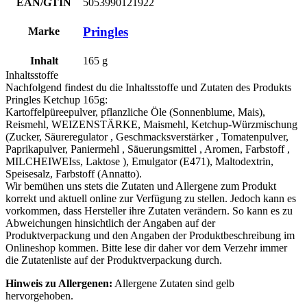
EAN/GTIN
5053990121922
Pringles
Marke
Inhalt
165
g
Inhaltsstoffe
Nachfolgend findest du die Inhaltsstoffe und Zutaten des Produkts
Pringles Ketchup 165g
:
Kartoffelpüreepulver, pflanzliche Öle (Sonnenblume, Mais),
Reismehl,
WEIZENST
ÄRKE, Maismehl, Ketchup-Würzmischung
(Zucker, Säureregulator , Geschmacksverstärker , Tomatenpulver,
Paprikapulver, Paniermehl , Säuerungsmittel , Aromen, Farbstoff ,
MILCHEIWEIss
,
Laktose
), Emulgator (E471), Maltodextrin,
Speisesalz, Farbstoff (Annatto).
Wir bemühen uns stets die Zutaten und Allergene zum Produkt
korrekt und aktuell online zur Verfügung zu stellen. Jedoch kann es
vorkommen, dass Hersteller ihre Zutaten verändern. So kann es zu
Abweichungen hinsichtlich der Angaben auf der
Produktverpackung und den Angaben der Produktbeschreibung im
Onlineshop kommen. Bitte lese dir daher vor dem Verzehr immer
die Zutatenliste auf der Produktverpackung durch.
Hinweis zu Allergenen:
Allergene Zutaten sind
gelb
hervorgehoben
.