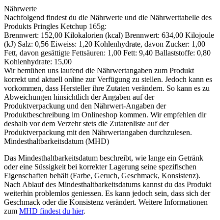
Nährwerte
Nachfolgend findest du die Nährwerte und die Nährwerttabelle des
Produkts
Pringles Ketchup 165g
:
Brennwert: 152,00 Kilokalorien (kcal) Brennwert: 634,00 Kilojoule
(kJ) Salz: 0,56 Eiweiss: 1,20 Kohlenhydrate, davon Zucker: 1,00
Fett, davon gesättigte Fettsäuren: 1,00 Fett: 9,40 Ballaststoffe: 0,80
Kohlenhydrate: 15,00
Wir bemühen uns laufend die Nährwertangaben zum Produkt
korrekt und aktuell online zur Verfügung zu stellen. Jedoch kann es
vorkommen, dass Hersteller ihre Zutaten verändern. So kann es zu
Abweichungen hinsichtlich der Angaben auf der
Produktverpackung und den Nährwert-Angaben der
Produktbeschreibung im Onlineshop kommen. Wir empfehlen dir
deshalb vor dem Verzehr stets die Zutatenliste auf der
Produktverpackung mit den Nährwertangaben durchzulesen.
Mindesthaltbarkeitsdatum (MHD)
Das Mindesthaltbarkeitsdatum beschreibt, wie lange ein Getränk
oder eine Süssigkeit bei korrekter Lagerung seine spezifischen
Eigenschaften behält (Farbe, Geruch, Geschmack, Konsistenz).
Nach Ablauf des Mindesthaltbarkeitsdatums kannst du das Produkt
weiterhin problemlos geniessen. Es kann jedoch sein, dass sich der
Geschmack oder die Konsistenz verändert. Weitere Informationen
zum
MHD findest du hier
.