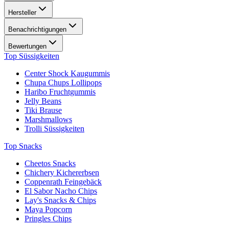
Hersteller
Benachrichtigungen
Bewertungen
Top Süssigkeiten
Center Shock Kaugummis
Chupa Chups Lollipops
Haribo Fruchtgummis
Jelly Beans
Tiki Brause
Marshmallows
Trolli Süssigkeiten
Top Snacks
Cheetos Snacks
Chichery Kichererbsen
Coppenrath Feingebäck
El Sabor Nacho Chips
Lay's Snacks & Chips
Maya Popcorn
Pringles Chips