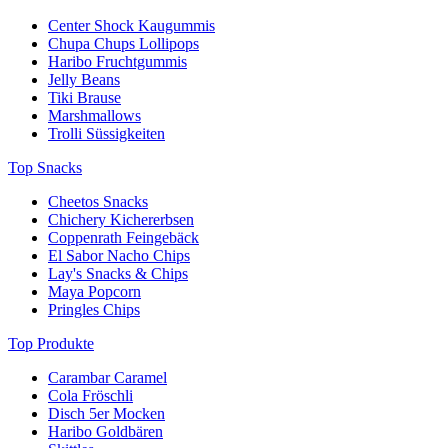
Center Shock Kaugummis
Chupa Chups Lollipops
Haribo Fruchtgummis
Jelly Beans
Tiki Brause
Marshmallows
Trolli Süssigkeiten
Top Snacks
Cheetos Snacks
Chichery Kichererbsen
Coppenrath Feingebäck
El Sabor Nacho Chips
Lay's Snacks & Chips
Maya Popcorn
Pringles Chips
Top Produkte
Carambar Caramel
Cola Fröschli
Disch 5er Mocken
Haribo Goldbären