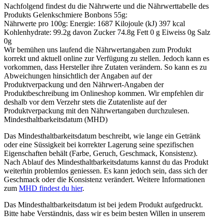
Nachfolgend findest du die Nährwerte und die Nährwerttabelle des
Produkts
Gelenkschmiere Bonbons 55g
:
Nährwerte pro 100g: Energie: 1687 Kilojoule (kJ) 397 kcal
Kohlenhydrate: 99.2g davon Zucker 74.8g Fett 0 g Eiweiss 0g Salz
0g
Wir bemühen uns laufend die Nährwertangaben zum Produkt
korrekt und aktuell online zur Verfügung zu stellen. Jedoch kann es
vorkommen, dass Hersteller ihre Zutaten verändern. So kann es zu
Abweichungen hinsichtlich der Angaben auf der
Produktverpackung und den Nährwert-Angaben der
Produktbeschreibung im Onlineshop kommen. Wir empfehlen dir
deshalb vor dem Verzehr stets die Zutatenliste auf der
Produktverpackung mit den Nährwertangaben durchzulesen.
Mindesthaltbarkeitsdatum (MHD)
Das Mindesthaltbarkeitsdatum beschreibt, wie lange ein Getränk
oder eine Süssigkeit bei korrekter Lagerung seine spezifischen
Eigenschaften behält (Farbe, Geruch, Geschmack, Konsistenz).
Nach Ablauf des Mindesthaltbarkeitsdatums kannst du das Produkt
weiterhin problemlos geniessen. Es kann jedoch sein, dass sich der
Geschmack oder die Konsistenz verändert. Weitere Informationen
zum
MHD findest du hier
.
Das Mindesthaltbarkeitsdatum ist bei jedem Produkt aufgedruckt.
Bitte habe Verständnis, dass wir es beim besten Willen in unserem