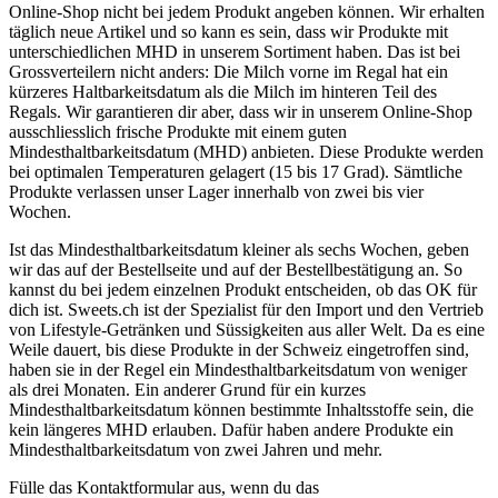
Online-Shop nicht bei jedem Produkt angeben können. Wir erhalten
täglich neue Artikel und so kann es sein, dass wir Produkte mit
unterschiedlichen MHD in unserem Sortiment haben. Das ist bei
Grossverteilern nicht anders: Die Milch vorne im Regal hat ein
kürzeres Haltbarkeitsdatum als die Milch im hinteren Teil des
Regals. Wir garantieren dir aber, dass wir in unserem Online-Shop
ausschliesslich frische Produkte mit einem guten
Mindesthaltbarkeitsdatum (MHD) anbieten. Diese Produkte werden
bei optimalen Temperaturen gelagert (15 bis 17 Grad). Sämtliche
Produkte verlassen unser Lager innerhalb von zwei bis vier
Wochen.
Ist das Mindesthaltbarkeitsdatum kleiner als sechs Wochen, geben
wir das auf der Bestellseite und auf der Bestellbestätigung an. So
kannst du bei jedem einzelnen Produkt entscheiden, ob das OK für
dich ist. Sweets.ch ist der Spezialist für den Import und den Vertrieb
von Lifestyle-Getränken und Süssigkeiten aus aller Welt. Da es eine
Weile dauert, bis diese Produkte in der Schweiz eingetroffen sind,
haben sie in der Regel ein Mindesthaltbarkeitsdatum von weniger
als drei Monaten. Ein anderer Grund für ein kurzes
Mindesthaltbarkeitsdatum können bestimmte Inhaltsstoffe sein, die
kein längeres MHD erlauben. Dafür haben andere Produkte ein
Mindesthaltbarkeitsdatum von zwei Jahren und mehr.
Fülle das Kontaktformular aus, wenn du das