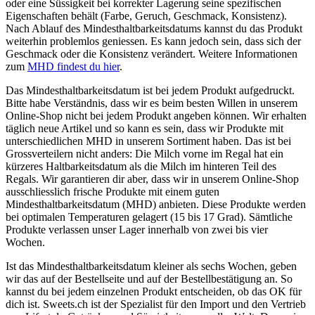
oder eine Süssigkeit bei korrekter Lagerung seine spezifischen
Eigenschaften behält (Farbe, Geruch, Geschmack, Konsistenz).
Nach Ablauf des Mindesthaltbarkeitsdatums kannst du das Produkt
weiterhin problemlos geniessen. Es kann jedoch sein, dass sich der
Geschmack oder die Konsistenz verändert. Weitere Informationen
zum
MHD findest du hier
.
Das Mindesthaltbarkeitsdatum ist bei jedem Produkt aufgedruckt.
Bitte habe Verständnis, dass wir es beim besten Willen in unserem
Online-Shop nicht bei jedem Produkt angeben können. Wir erhalten
täglich neue Artikel und so kann es sein, dass wir Produkte mit
unterschiedlichen MHD in unserem Sortiment haben. Das ist bei
Grossverteilern nicht anders: Die Milch vorne im Regal hat ein
kürzeres Haltbarkeitsdatum als die Milch im hinteren Teil des
Regals. Wir garantieren dir aber, dass wir in unserem Online-Shop
ausschliesslich frische Produkte mit einem guten
Mindesthaltbarkeitsdatum (MHD) anbieten. Diese Produkte werden
bei optimalen Temperaturen gelagert (15 bis 17 Grad). Sämtliche
Produkte verlassen unser Lager innerhalb von zwei bis vier
Wochen.
Ist das Mindesthaltbarkeitsdatum kleiner als sechs Wochen, geben
wir das auf der Bestellseite und auf der Bestellbestätigung an. So
kannst du bei jedem einzelnen Produkt entscheiden, ob das OK für
dich ist. Sweets.ch ist der Spezialist für den Import und den Vertrieb