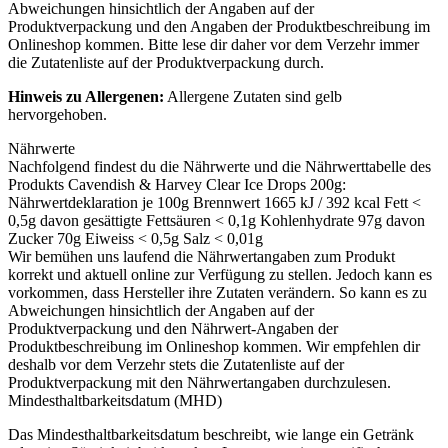
Abweichungen hinsichtlich der Angaben auf der
Produktverpackung und den Angaben der Produktbeschreibung im
Onlineshop kommen. Bitte lese dir daher vor dem Verzehr immer
die Zutatenliste auf der Produktverpackung durch.
Hinweis zu Allergenen:
Allergene Zutaten sind
gelb
hervorgehoben
.
Nährwerte
Nachfolgend findest du die Nährwerte und die Nährwerttabelle des
Produkts
Cavendish & Harvey Clear Ice Drops 200g
:
Nährwertdeklaration je 100g Brennwert 1665 kJ / 392 kcal Fett <
0,5g davon gesättigte Fettsäuren < 0,1g Kohlenhydrate 97g davon
Zucker 70g Eiweiss < 0,5g Salz < 0,01g
Wir bemühen uns laufend die Nährwertangaben zum Produkt
korrekt und aktuell online zur Verfügung zu stellen. Jedoch kann es
vorkommen, dass Hersteller ihre Zutaten verändern. So kann es zu
Abweichungen hinsichtlich der Angaben auf der
Produktverpackung und den Nährwert-Angaben der
Produktbeschreibung im Onlineshop kommen. Wir empfehlen dir
deshalb vor dem Verzehr stets die Zutatenliste auf der
Produktverpackung mit den Nährwertangaben durchzulesen.
Mindesthaltbarkeitsdatum (MHD)
Das Mindesthaltbarkeitsdatum beschreibt, wie lange ein Getränk