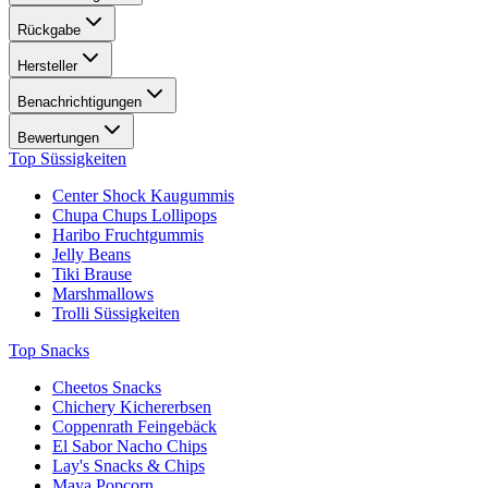
Rückgabe
Hersteller
Benachrichtigungen
Bewertungen
Top Süssigkeiten
Center Shock Kaugummis
Chupa Chups Lollipops
Haribo Fruchtgummis
Jelly Beans
Tiki Brause
Marshmallows
Trolli Süssigkeiten
Top Snacks
Cheetos Snacks
Chichery Kichererbsen
Coppenrath Feingebäck
El Sabor Nacho Chips
Lay's Snacks & Chips
Maya Popcorn