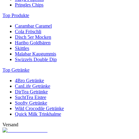
Pringles Chips
Top Produkte
Carambar Caramel
Cola Fröschli
Disch 5er Mocken
Haribo Goldbären
Skittles
Malabar Kaugummis
Swizzels Double Dip
Top Getränke
4Bro Getränke
CanLife Getränke
DirTea Getränke
SuchtTea Eistee
Soofty Getränke
Wild Crocodile Getränke
Quick Milk Trinkhalme
Versand