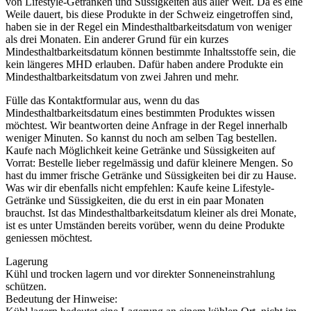
von Lifestyle-Getränken und Süssigkeiten aus aller Welt. Da es eine
Weile dauert, bis diese Produkte in der Schweiz eingetroffen sind,
haben sie in der Regel ein Mindesthaltbarkeitsdatum von weniger
als drei Monaten. Ein anderer Grund für ein kurzes
Mindesthaltbarkeitsdatum können bestimmte Inhaltsstoffe sein, die
kein längeres MHD erlauben. Dafür haben andere Produkte ein
Mindesthaltbarkeitsdatum von zwei Jahren und mehr.
Fülle das Kontaktformular aus, wenn du das
Mindesthaltbarkeitsdatum eines bestimmten Produktes wissen
möchtest. Wir beantworten deine Anfrage in der Regel innerhalb
weniger Minuten. So kannst du noch am selben Tag bestellen.
Kaufe nach Möglichkeit keine Getränke und Süssigkeiten auf
Vorrat: Bestelle lieber regelmässig und dafür kleinere Mengen. So
hast du immer frische Getränke und Süssigkeiten bei dir zu Hause.
Was wir dir ebenfalls nicht empfehlen: Kaufe keine Lifestyle-
Getränke und Süssigkeiten, die du erst in ein paar Monaten
brauchst. Ist das Mindesthaltbarkeitsdatum kleiner als drei Monate,
ist es unter Umständen bereits vorüber, wenn du deine Produkte
geniessen möchtest.
Lagerung
Kühl und trocken lagern und vor direkter Sonneneinstrahlung
schützen.
Bedeutung der Hinweise: