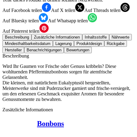
Auf Facebook teilen
Auf X teilen
Auf Threads teilen
Auf Bluesky teilen
Auf Whatsapp teilen
Auf Pinterest teilen
Beschreibung
Zusätzliche Informationen
Inhaltsstoffe
Nährwerte
Mindesthaltbarkeitsdatum
Lagerung
Produktdesign
Rückgabe
Hersteller
Benachrichtigungen
Bewertungen
Beschreibung
Wird Ihr Gaumen vor Frische oder Genuss kribbeln? Diese
wohltuenden Pfefferminzbonbons sorgen für atemfrische
Gelassenheit.
Die kleinen, mit natürlichem Eukalyptusöl hergestellten,
Meisterwerke sind mit Puderzucker garniert und frische-versiegelt,
um den erlesenen Geschmack exquisiter Aromen für besondere
Genussmomente zu bewahren.
Zusätzliche Informationen
Bonbons
,