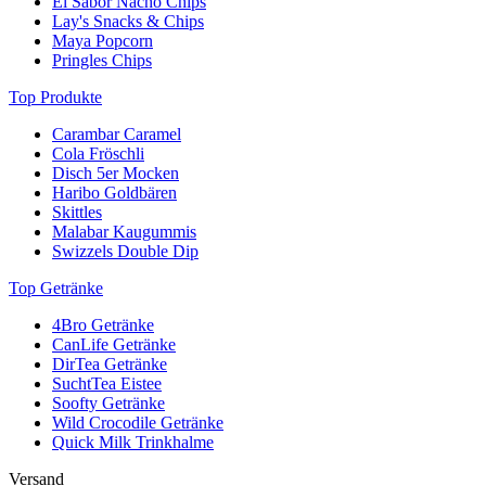
El Sabor Nacho Chips
Lay's Snacks & Chips
Maya Popcorn
Pringles Chips
Top Produkte
Carambar Caramel
Cola Fröschli
Disch 5er Mocken
Haribo Goldbären
Skittles
Malabar Kaugummis
Swizzels Double Dip
Top Getränke
4Bro Getränke
CanLife Getränke
DirTea Getränke
SuchtTea Eistee
Soofty Getränke
Wild Crocodile Getränke
Quick Milk Trinkhalme
Versand