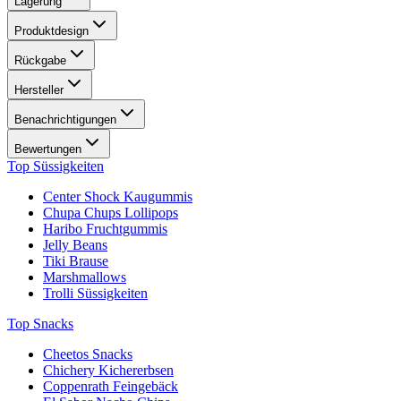
Lagerung
Produktdesign
Rückgabe
Hersteller
Benachrichtigungen
Bewertungen
Top Süssigkeiten
Center Shock Kaugummis
Chupa Chups Lollipops
Haribo Fruchtgummis
Jelly Beans
Tiki Brause
Marshmallows
Trolli Süssigkeiten
Top Snacks
Cheetos Snacks
Chichery Kichererbsen
Coppenrath Feingebäck