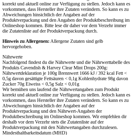
korrekt und aktuell online zur Verfügung zu stellen. Jedoch kann es
vorkommen, dass Hersteller ihre Zutaten verändern. So kann es zu
Abweichungen hinsichtlich der Angaben auf der
Produktverpackung und den Angaben der Produktbeschreibung im
Onlineshop kommen. Bitte lese dir daher vor dem Verzehr immer
die Zutatenliste auf der Produktverpackung durch.
Hinweis zu Allergenen:
Allergene Zutaten sind
gelb
hervorgehoben
.
Nährwerte
Nachfolgend findest du die Nährwerte und die Nährwerttabelle des
Produkts
Cavendish & Harvey Clear Mint Drops 200g
:
Nährwertdeklaration je 100g Brennwert 1666 kJ / 392 kcal Fett <
0,5g davon gesättigte Fettsäuren < 0,1g Kohlenhydrate 98g davon
Zucker 70g Eiweiss < 0,5g Salz < 0,01g
Wir bemühen uns laufend die Nährwertangaben zum Produkt
korrekt und aktuell online zur Verfügung zu stellen. Jedoch kann es
vorkommen, dass Hersteller ihre Zutaten verändern. So kann es zu
Abweichungen hinsichtlich der Angaben auf der
Produktverpackung und den Nährwert-Angaben der
Produktbeschreibung im Onlineshop kommen. Wir empfehlen dir
deshalb vor dem Verzehr stets die Zutatenliste auf der
Produktverpackung mit den Nährwertangaben durchzulesen.
Mindesthaltbarkeitsdatum (MHD)