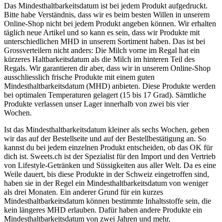
Das Mindesthaltbarkeitsdatum ist bei jedem Produkt aufgedruckt.
Bitte habe Verständnis, dass wir es beim besten Willen in unserem
Online-Shop nicht bei jedem Produkt angeben können. Wir erhalten
täglich neue Artikel und so kann es sein, dass wir Produkte mit
unterschiedlichen MHD in unserem Sortiment haben. Das ist bei
Grossverteilern nicht anders: Die Milch vorne im Regal hat ein
kürzeres Haltbarkeitsdatum als die Milch im hinteren Teil des
Regals. Wir garantieren dir aber, dass wir in unserem Online-Shop
ausschliesslich frische Produkte mit einem guten
Mindesthaltbarkeitsdatum (MHD) anbieten. Diese Produkte werden
bei optimalen Temperaturen gelagert (15 bis 17 Grad). Sämtliche
Produkte verlassen unser Lager innerhalb von zwei bis vier
Wochen.
Ist das Mindesthaltbarkeitsdatum kleiner als sechs Wochen, geben
wir das auf der Bestellseite und auf der Bestellbestätigung an. So
kannst du bei jedem einzelnen Produkt entscheiden, ob das OK für
dich ist. Sweets.ch ist der Spezialist für den Import und den Vertrieb
von Lifestyle-Getränken und Süssigkeiten aus aller Welt. Da es eine
Weile dauert, bis diese Produkte in der Schweiz eingetroffen sind,
haben sie in der Regel ein Mindesthaltbarkeitsdatum von weniger
als drei Monaten. Ein anderer Grund für ein kurzes
Mindesthaltbarkeitsdatum können bestimmte Inhaltsstoffe sein, die
kein längeres MHD erlauben. Dafür haben andere Produkte ein
Mindesthaltbarkeitsdatum von zwei Jahren und mehr.