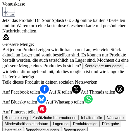
Vorauskasse
Jetzt das Produkt
Dr. Sour Splash 6 x 30g
online kaufen / bestellen
und im Warenkorb eine kostenlose Geschenkkarte mit persönlicher
Nachricht erhalten.
Grössere Menge:
Bei jedem Produkt zeigen wir dir transparent an, wie viele Stück
aktuell an Lager und somit bestellbar sind. Es können nur Produkte
bestellt werden, die auch tatsächlich an Lager sind. Möchtest du eine
grössere Menge eines Produktes bestellen?
–
Kontaktiere uns gerne
wir teilen dir umgehend mit, ob dies möglich ist und wie lange die
Lieferfrist beträgt.
Teile dieses Produkt in deinen sozialen Netzwerken:
Auf Facebook teilen
Auf X teilen
Auf Threads teilen
Auf Bluesky teilen
Auf Whatsapp teilen
Auf Pinterest teilen
Beschreibung
Zusätzliche Informationen
Inhaltsstoffe
Nährwerte
Mindesthaltbarkeitsdatum
Lagerung
Produktdesign
Rückgabe
Hersteller
Benachrichtigungen
Bewertungen