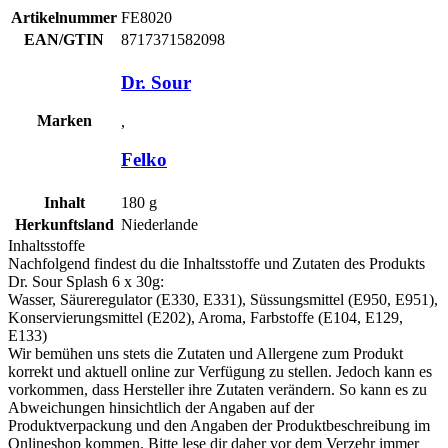
Artikelnummer
FE8020
EAN/GTIN
8717371582098
Dr. Sour
Marken
,
Felko
Inhalt
180
g
Herkunftsland
Niederlande
Inhaltsstoffe
Nachfolgend findest du die Inhaltsstoffe und Zutaten des Produkts
Dr. Sour Splash 6 x 30g
:
Wasser, Säureregulator (E330, E331), Süssungsmittel (E950, E951),
Konservierungsmittel (E202), Aroma, Farbstoffe (E104, E129,
E133)
Wir bemühen uns stets die Zutaten und Allergene zum Produkt
korrekt und aktuell online zur Verfügung zu stellen. Jedoch kann es
vorkommen, dass Hersteller ihre Zutaten verändern. So kann es zu
Abweichungen hinsichtlich der Angaben auf der
Produktverpackung und den Angaben der Produktbeschreibung im
Onlineshop kommen. Bitte lese dir daher vor dem Verzehr immer