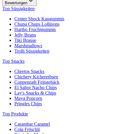
Bewertungen
Top Süssigkeiten
Center Shock Kaugummis
Chupa Chups Lollipops
Haribo Fruchtgummis
Jelly Beans
Tiki Brause
Marshmallows
Trolli Süssigkeiten
Top Snacks
Cheetos Snacks
Chichery Kichererbsen
Coppenrath Feingebäck
El Sabor Nacho Chips
Lay's Snacks & Chips
Maya Popcorn
Pringles Chips
Top Produkte
Carambar Caramel
Cola Fröschli