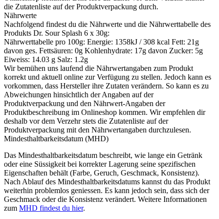
die Zutatenliste auf der Produktverpackung durch.
Nährwerte
Nachfolgend findest du die Nährwerte und die Nährwerttabelle des
Produkts
Dr. Sour Splash 6 x 30g
:
Nährwerttabelle pro 100g: Energie: 1358kJ / 308 kcal Fett: 21g
davon ges. Fettsäuren: 0g Kohlenhydrate: 17g davon Zucker: 5g
Eiweiss: 14.03 g Salz: 1.2g
Wir bemühen uns laufend die Nährwertangaben zum Produkt
korrekt und aktuell online zur Verfügung zu stellen. Jedoch kann es
vorkommen, dass Hersteller ihre Zutaten verändern. So kann es zu
Abweichungen hinsichtlich der Angaben auf der
Produktverpackung und den Nährwert-Angaben der
Produktbeschreibung im Onlineshop kommen. Wir empfehlen dir
deshalb vor dem Verzehr stets die Zutatenliste auf der
Produktverpackung mit den Nährwertangaben durchzulesen.
Mindesthaltbarkeitsdatum (MHD)
Das Mindesthaltbarkeitsdatum beschreibt, wie lange ein Getränk
oder eine Süssigkeit bei korrekter Lagerung seine spezifischen
Eigenschaften behält (Farbe, Geruch, Geschmack, Konsistenz).
Nach Ablauf des Mindesthaltbarkeitsdatums kannst du das Produkt
weiterhin problemlos geniessen. Es kann jedoch sein, dass sich der
Geschmack oder die Konsistenz verändert. Weitere Informationen
zum
MHD findest du hier
.