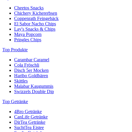
Cheetos Snacks
Chichery Kichererbsen
Coppenrath Feingebäck
El Sabor Nacho Chips
Lay's Snacks & Chips
Maya Popcorn
Pringles Chips
Top Produkte
Carambar Caramel
Cola Fröschli
Disch 5er Mocken
Haribo Goldbären
Skittles
Malabar Kaugummis
Swizzels Double Dip
Top Getränke
4Bro Getränke
CanLife Getränke
DirTea Getränke
SuchtTea Eistee