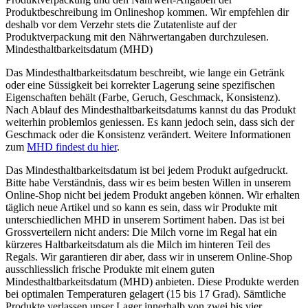
Produktbeschreibung im Onlineshop kommen. Wir empfehlen dir
deshalb vor dem Verzehr stets die Zutatenliste auf der
Produktverpackung mit den Nährwertangaben durchzulesen.
Mindesthaltbarkeitsdatum (MHD)
Das Mindesthaltbarkeitsdatum beschreibt, wie lange ein Getränk
oder eine Süssigkeit bei korrekter Lagerung seine spezifischen
Eigenschaften behält (Farbe, Geruch, Geschmack, Konsistenz).
Nach Ablauf des Mindesthaltbarkeitsdatums kannst du das Produkt
weiterhin problemlos geniessen. Es kann jedoch sein, dass sich der
Geschmack oder die Konsistenz verändert. Weitere Informationen
zum
MHD findest du hier
.
Das Mindesthaltbarkeitsdatum ist bei jedem Produkt aufgedruckt.
Bitte habe Verständnis, dass wir es beim besten Willen in unserem
Online-Shop nicht bei jedem Produkt angeben können. Wir erhalten
täglich neue Artikel und so kann es sein, dass wir Produkte mit
unterschiedlichen MHD in unserem Sortiment haben. Das ist bei
Grossverteilern nicht anders: Die Milch vorne im Regal hat ein
kürzeres Haltbarkeitsdatum als die Milch im hinteren Teil des
Regals. Wir garantieren dir aber, dass wir in unserem Online-Shop
ausschliesslich frische Produkte mit einem guten
Mindesthaltbarkeitsdatum (MHD) anbieten. Diese Produkte werden
bei optimalen Temperaturen gelagert (15 bis 17 Grad). Sämtliche
Produkte verlassen unser Lager innerhalb von zwei bis vier