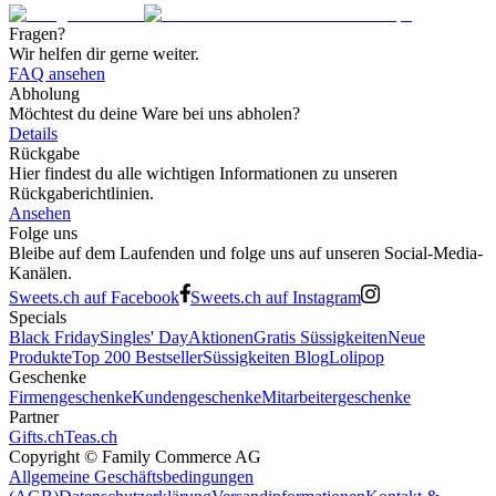
Fragen?
Wir helfen dir gerne weiter.
FAQ ansehen
Abholung
Möchtest du deine Ware bei uns abholen?
Details
Rückgabe
Hier findest du alle wichtigen Informationen zu unseren
Rückgaberichtlinien.
Ansehen
Folge uns
Bleibe auf dem Laufenden und folge uns auf unseren Social-Media-
Kanälen.
Sweets.ch auf Facebook
Sweets.ch auf Instagram
Specials
Black Friday
Singles' Day
Aktionen
Gratis Süssigkeiten
Neue
Produkte
Top 200 Bestseller
Süssigkeiten Blog
Lolipop
Geschenke
Firmengeschenke
Kundengeschenke
Mitarbeitergeschenke
Partner
Gifts.ch
Teas.ch
Copyright ©
Family Commerce AG
Allgemeine Geschäftsbedingungen