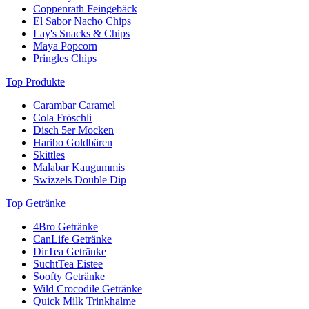
Coppenrath Feingebäck
El Sabor Nacho Chips
Lay's Snacks & Chips
Maya Popcorn
Pringles Chips
Top Produkte
Carambar Caramel
Cola Fröschli
Disch 5er Mocken
Haribo Goldbären
Skittles
Malabar Kaugummis
Swizzels Double Dip
Top Getränke
4Bro Getränke
CanLife Getränke
DirTea Getränke
SuchtTea Eistee
Soofty Getränke
Wild Crocodile Getränke
Quick Milk Trinkhalme