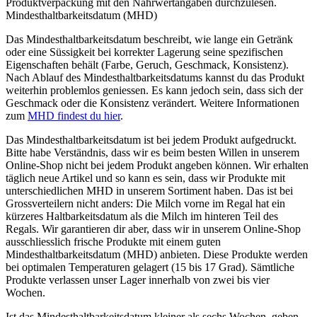
Produktverpackung mit den Nährwertangaben durchzulesen.
Mindesthaltbarkeitsdatum (MHD)
Das Mindesthaltbarkeitsdatum beschreibt, wie lange ein Getränk
oder eine Süssigkeit bei korrekter Lagerung seine spezifischen
Eigenschaften behält (Farbe, Geruch, Geschmack, Konsistenz).
Nach Ablauf des Mindesthaltbarkeitsdatums kannst du das Produkt
weiterhin problemlos geniessen. Es kann jedoch sein, dass sich der
Geschmack oder die Konsistenz verändert. Weitere Informationen
zum
MHD findest du hier
.
Das Mindesthaltbarkeitsdatum ist bei jedem Produkt aufgedruckt.
Bitte habe Verständnis, dass wir es beim besten Willen in unserem
Online-Shop nicht bei jedem Produkt angeben können. Wir erhalten
täglich neue Artikel und so kann es sein, dass wir Produkte mit
unterschiedlichen MHD in unserem Sortiment haben. Das ist bei
Grossverteilern nicht anders: Die Milch vorne im Regal hat ein
kürzeres Haltbarkeitsdatum als die Milch im hinteren Teil des
Regals. Wir garantieren dir aber, dass wir in unserem Online-Shop
ausschliesslich frische Produkte mit einem guten
Mindesthaltbarkeitsdatum (MHD) anbieten. Diese Produkte werden
bei optimalen Temperaturen gelagert (15 bis 17 Grad). Sämtliche
Produkte verlassen unser Lager innerhalb von zwei bis vier
Wochen.
Ist das Mindesthaltbarkeitsdatum kleiner als sechs Wochen, geben