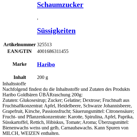
Schaumzucker
,
Süssigkeiten
Artikelnummer
325513
EAN/GTIN
4001686311455
Haribo
Marke
Inhalt
200
g
Inhaltsstoffe
Nachfolgend findest du die Inhaltsstoffe und Zutaten des Produkts
Haribo Goldbären ÜBÄRraschung 200g
:
Zutaten: Glukosesirup; Zucker; Gelatine; Dextrose; Fruchtsaft aus
Fruchtsaftkonzentrat: Apfel, Heidelbeere, Schwarze Johannisbeere,
Grapefruit, Kirsche, Passionsfrucht; Säuerungsmittel: Citronensäure;
Frucht- und Pflanzenkonzentrate: Karotte, Spirulina, Apfel, Paprika,
Süsskartoffel, Rettich, Hibiskus, Tomate; Aroma; Überzugsmittel:
Bienenwachs weiss und gelb, Carnaubawachs. Kann Spuren von
MILCH
,
WEIZEN
enthalten.