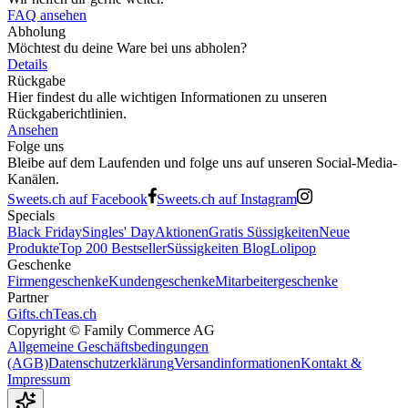
FAQ ansehen
Abholung
Möchtest du deine Ware bei uns abholen?
Details
Rückgabe
Hier findest du alle wichtigen Informationen zu unseren
Rückgaberichtlinien.
Ansehen
Folge uns
Bleibe auf dem Laufenden und folge uns auf unseren Social-Media-
Kanälen.
Sweets.ch auf Facebook
Sweets.ch auf Instagram
Specials
Black Friday
Singles' Day
Aktionen
Gratis Süssigkeiten
Neue
Produkte
Top 200 Bestseller
Süssigkeiten Blog
Lolipop
Geschenke
Firmengeschenke
Kundengeschenke
Mitarbeitergeschenke
Partner
Gifts.ch
Teas.ch
Copyright ©
Family Commerce AG
Allgemeine Geschäftsbedingungen
(AGB)
Datenschutzerklärung
Versandinformationen
Kontakt &
Impressum