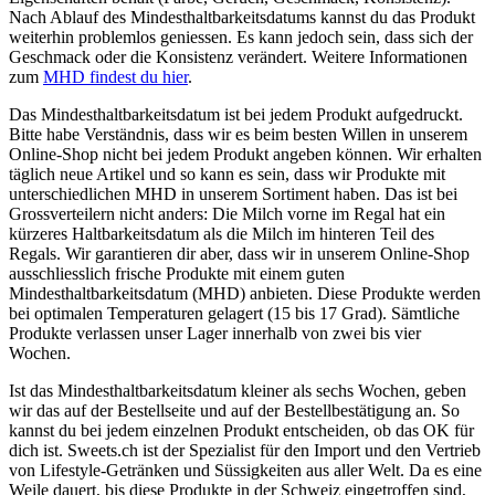
Nach Ablauf des Mindesthaltbarkeitsdatums kannst du das Produkt
weiterhin problemlos geniessen. Es kann jedoch sein, dass sich der
Geschmack oder die Konsistenz verändert. Weitere Informationen
zum
MHD findest du hier
.
Das Mindesthaltbarkeitsdatum ist bei jedem Produkt aufgedruckt.
Bitte habe Verständnis, dass wir es beim besten Willen in unserem
Online-Shop nicht bei jedem Produkt angeben können. Wir erhalten
täglich neue Artikel und so kann es sein, dass wir Produkte mit
unterschiedlichen MHD in unserem Sortiment haben. Das ist bei
Grossverteilern nicht anders: Die Milch vorne im Regal hat ein
kürzeres Haltbarkeitsdatum als die Milch im hinteren Teil des
Regals. Wir garantieren dir aber, dass wir in unserem Online-Shop
ausschliesslich frische Produkte mit einem guten
Mindesthaltbarkeitsdatum (MHD) anbieten. Diese Produkte werden
bei optimalen Temperaturen gelagert (15 bis 17 Grad). Sämtliche
Produkte verlassen unser Lager innerhalb von zwei bis vier
Wochen.
Ist das Mindesthaltbarkeitsdatum kleiner als sechs Wochen, geben
wir das auf der Bestellseite und auf der Bestellbestätigung an. So
kannst du bei jedem einzelnen Produkt entscheiden, ob das OK für
dich ist. Sweets.ch ist der Spezialist für den Import und den Vertrieb
von Lifestyle-Getränken und Süssigkeiten aus aller Welt. Da es eine
Weile dauert, bis diese Produkte in der Schweiz eingetroffen sind,