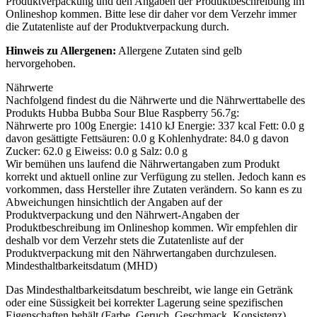
Produktverpackung und den Angaben der Produktbeschreibung im
Onlineshop kommen. Bitte lese dir daher vor dem Verzehr immer
die Zutatenliste auf der Produktverpackung durch.
Hinweis zu Allergenen:
Allergene Zutaten sind
gelb
hervorgehoben
.
Nährwerte
Nachfolgend findest du die Nährwerte und die Nährwerttabelle des
Produkts
Hubba Bubba Sour Blue Raspberry 56.7g
:
Nährwerte pro 100g Energie: 1410 kJ Energie: 337 kcal Fett: 0.0 g
davon gesättigte Fettsäuren: 0.0 g Kohlenhydrate: 84.0 g davon
Zucker: 62.0 g Eiweiss: 0.0 g Salz: 0.0 g
Wir bemühen uns laufend die Nährwertangaben zum Produkt
korrekt und aktuell online zur Verfügung zu stellen. Jedoch kann es
vorkommen, dass Hersteller ihre Zutaten verändern. So kann es zu
Abweichungen hinsichtlich der Angaben auf der
Produktverpackung und den Nährwert-Angaben der
Produktbeschreibung im Onlineshop kommen. Wir empfehlen dir
deshalb vor dem Verzehr stets die Zutatenliste auf der
Produktverpackung mit den Nährwertangaben durchzulesen.
Mindesthaltbarkeitsdatum (MHD)
Das Mindesthaltbarkeitsdatum beschreibt, wie lange ein Getränk
oder eine Süssigkeit bei korrekter Lagerung seine spezifischen
Eigenschaften behält (Farbe, Geruch, Geschmack, Konsistenz).