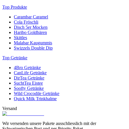
Top Produkte
Carambar Caramel
Cola Fröschli
Disch 5er Mocken
Haribo Goldbären
Skittles
Malabar Kaugummis
Swizzels Double Dip
Top Getränke
4Bro Getränke
CanLife Getränke
DirTea Getränke
SuchtTea Eistee
Soofty Getränke
Wild Crocodile Getränke
Quick Milk Trinkhalme
Versand
Wir versenden unsere Pakete ausschliesslich mit der
Schweizerischen Post und per Priority-Paket.