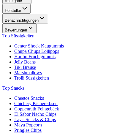
Rückgabe
Hersteller
Benachrichtigungen
Bewertungen
Top Süssigkeiten
Center Shock Kaugummis
Chupa Chups Lollipops
Haribo Fruchtgummis
Jelly Beans
Tiki Brause
Marshmallows
Trolli Süssigkeiten
Top Snacks
Cheetos Snacks
Chichery Kichererbsen
Coppenrath Feingebäck
El Sabor Nacho Chips
Lay's Snacks & Chips
Maya Popcorn
Pringles Chips