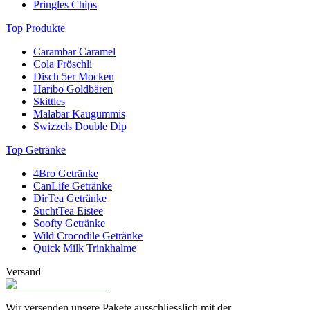
Pringles Chips
Top Produkte
Carambar Caramel
Cola Fröschli
Disch 5er Mocken
Haribo Goldbären
Skittles
Malabar Kaugummis
Swizzels Double Dip
Top Getränke
4Bro Getränke
CanLife Getränke
DirTea Getränke
SuchtTea Eistee
Soofty Getränke
Wild Crocodile Getränke
Quick Milk Trinkhalme
Versand
Wir versenden unsere Pakete ausschliesslich mit der