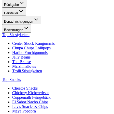
Rückgabe
Hersteller
Benachrichtigungen
Bewertungen
Top Süssigkeiten
Center Shock Kaugummis
Chupa Chups Lollipops
Haribo Fruchtgummis
Jelly Beans
Tiki Brause
Marshmallows
Trolli Süssigkeiten
Top Snacks
Cheetos Snacks
Chichery Kichererbsen
Coppenrath Feingebäck
El Sabor Nacho Chips
Lay's Snacks & Chips
Maya Popcorn