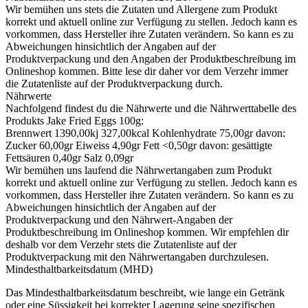
Wir bemühen uns stets die Zutaten und Allergene zum Produkt
korrekt und aktuell online zur Verfügung zu stellen. Jedoch kann es
vorkommen, dass Hersteller ihre Zutaten verändern. So kann es zu
Abweichungen hinsichtlich der Angaben auf der
Produktverpackung und den Angaben der Produktbeschreibung im
Onlineshop kommen. Bitte lese dir daher vor dem Verzehr immer
die Zutatenliste auf der Produktverpackung durch.
Nährwerte
Nachfolgend findest du die Nährwerte und die Nährwerttabelle des
Produkts
Jake Fried Eggs 100g
:
Brennwert 1390,00kj 327,00kcal Kohlenhydrate 75,00gr davon:
Zucker 60,00gr Eiweiss 4,90gr Fett <0,50gr davon: gesättigte
Fettsäuren 0,40gr Salz 0,09gr
Wir bemühen uns laufend die Nährwertangaben zum Produkt
korrekt und aktuell online zur Verfügung zu stellen. Jedoch kann es
vorkommen, dass Hersteller ihre Zutaten verändern. So kann es zu
Abweichungen hinsichtlich der Angaben auf der
Produktverpackung und den Nährwert-Angaben der
Produktbeschreibung im Onlineshop kommen. Wir empfehlen dir
deshalb vor dem Verzehr stets die Zutatenliste auf der
Produktverpackung mit den Nährwertangaben durchzulesen.
Mindesthaltbarkeitsdatum (MHD)
Das Mindesthaltbarkeitsdatum beschreibt, wie lange ein Getränk
oder eine Süssigkeit bei korrekter Lagerung seine spezifischen