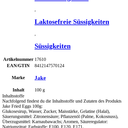
,
Laktosefreie Süssigkeiten
,
Süssigkeiten
Artikelnummer
17610
EAN/GTIN
8412147570124
Jake
Marke
Inhalt
100
g
Inhaltsstoffe
Nachfolgend findest du die Inhaltsstoffe und Zutaten des Produkts
Jake Fried Eggs 100g
:
Glukosesirup, Wasser, Zucker, Maisstärke, Gelatine (Halal),
Säuerungsmittel: Zitronensäure; Pflanzenöl (Palme, Kokosnuss),
Überzugsmittel: Karnaubawachs; Aromen, Säureregulator:
Natriumzitrat; Farbstoffe: E100, E120, E171.